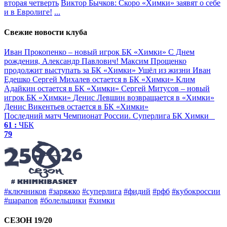
вторая четверть
Виктор Бычков: Скоро «Химки» заявят о себе
и в Евролиге!
...
Свежие новости клуба
Иван Прокопенко – новый игрок БК «Химки»
С Днем
рождения, Александр Павлович!
Максим Прощенко
продолжит выступать за БК «Химки»
Ушёл из жизни Иван
Едешко
Сергей Михалев остается в БК «Химки»
Клим
Адайкин остается в БК «Химки»
Сергей Митусов – новый
игрок БК «Химки»
Денис Левшин возвращается в «Химки»
Денис Викентьев остается в БК «Химки»
Последний матч
Чемпионат России. Суперлига
БК Химки
61 :
ЧБК
79
#ключников
#заряжко
#суперлига
#фидий
#рфб
#кубокроссии
#шарапов
#болельщики
#химки
СЕЗОН 19/20