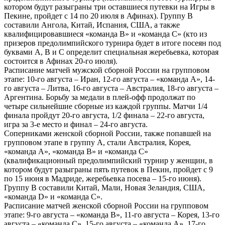
котором будут разыграны три оставшиеся путевки на Игры в
Пекине, пройдет с 14 по 20 июля в Афинах). Группу В
составили Ангола, Китай, Испания, США, а также
квалифицировавшиеся «команда В» и «команда С» (кто из
призеров предолимпийского турнира будет в итоге посеян под
буквами А, В и С определит специальная жеребьевка, которая
состоится в Афинах 20-го июля).
Расписание матчей мужской сборной России на групповом
этапе: 10-го августа – Иран, 12-го августа – «команда А», 14-
го августа – Литва, 16-го августа – Австралия, 18-го августа –
Аргентина. Борьбу за медали в плей-офф продолжат по
четыре сильнейшие сборные из каждой группы. Матчи 1/4
финала пройдут 20-го августа, 1/2 финала – 22-го августа,
игра за 3-е место и финал – 24-го августа.
Соперниками женской сборной России, также попавшей на
групповом этапе в группу А, стали Австралия, Корея,
«команда А», «команда В» и «команда С»
(квалификационный предолимпийский турнир у женщин, в
котором будут разыграны пять путевок в Пекин, пройдет с 9
по 15 июня в Мадриде, жеребьевка посева – 15-го июня).
Группу В составили Китай, Мали, Новая Зеландия, США,
«команда D» и «команда С».
Расписание матчей женской сборной России на групповом
этапе: 9-го августа – «команда В», 11-го августа – Корея, 13-го
августа – «команда С», 15-го августа – «команда А», 17-го