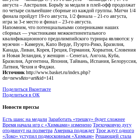
августа – Австралия. Борьбу за медали в плей-офф продолжат
по четыре сильнейшие сборные из каждой группы. Матчи 1/4
финала пройдут 19-го августа, 1/2 финала – 21-го августа,
игра за 3-е место и финал – 23-го августа.
Напомним, что потенциальными соперниками наших
сборных — участниками межконтинентального
квалификационного предолимпийского турнира являются: у
мужчин – Камерун, Капо Верде, Пуэрто-Рико, Бразилия,
Канада, Ливан, Корея, Греция, Германия, Хорватия, Словения
и Новая Зеландия, у женщин – Сенегал, Ангола, Куба,
Бразилия, Аргентина, Япония, Тайвань, Испания, Белоруссия,
Латвия, Чехия и Фиджи.
Источник
http://www.basket.ru/index.php?
dn=news&to=art&id=141
Поделиться Вконтакте
Поделиться в ОК
Новости прессы
Есть шанс на медали
Заработать «трешку» будет сложнее
Время начала игр c «Химками» изменено
Трехочковую дугу
отодвинут на полметра
Америка подождет
Трое ждут одного
«Локо» уступил подмосковным «Химкам»
Решающей стала