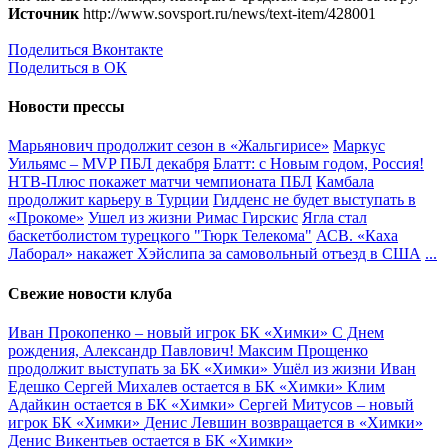
Источник
http://www.sovsport.ru/news/text-item/428001
Поделиться Вконтакте
Поделиться в ОК
Новости прессы
Марьянович продолжит сезон в «Жальгирисе»
Маркус
Уильямс – MVP ПБЛ декабря
Блатт: с Новым годом, Россия!
НТВ-Плюс покажет матчи чемпионата ПБЛ
Камбала
продолжит карьеру в Турции
Гидденс не будет выступать в
«Прокоме»
Ушел из жизни Римас Гирскис
Ягла стал
баскетболистом турецкого "Тюрк Телекома"
АСВ. «Каха
Лаборал» накажет Хэйслипа за самовольный отъезд в США
...
Свежие новости клуба
Иван Прокопенко – новый игрок БК «Химки»
С Днем
рождения, Александр Павлович!
Максим Прощенко
продолжит выступать за БК «Химки»
Ушёл из жизни Иван
Едешко
Сергей Михалев остается в БК «Химки»
Клим
Адайкин остается в БК «Химки»
Сергей Митусов – новый
игрок БК «Химки»
Денис Левшин возвращается в «Химки»
Денис Викентьев остается в БК «Химки»