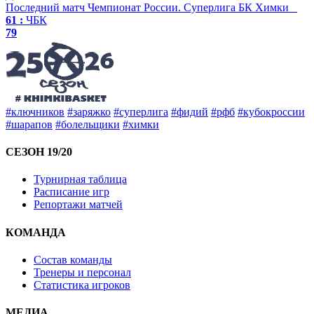
Последний матч
Чемпионат России. Суперлига
БК Химки
61 :
ЧБК
79
#ключников
#заряжко
#суперлига
#фидий
#рфб
#кубокроссии
#шарапов
#болельщики
#химки
СЕЗОН 19/20
Турнирная таблица
Расписание игр
Репортажи матчей
КОМАНДА
Состав команды
Тренеры и персонал
Статистика игроков
МЕДИА