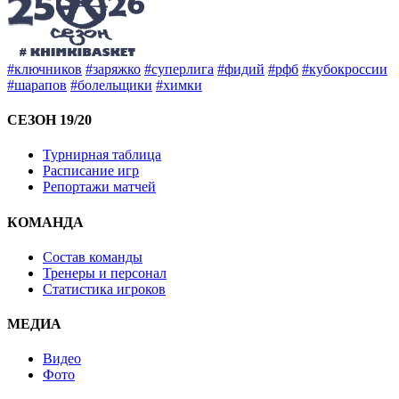
#ключников
#заряжко
#суперлига
#фидий
#рфб
#кубокроссии
#шарапов
#болельщики
#химки
СЕЗОН 19/20
Турнирная таблица
Расписание игр
Репортажи матчей
КОМАНДА
Состав команды
Тренеры и персонал
Статистика игроков
МЕДИА
Видео
Фото