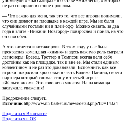
упомянули о «пассажирах» в составе «Нижнего», о которых
не раз говорили в сезоне прошлом.
— Что важно для меня, так это то, что все игроки понимали,
что они делают на площадке в каждой игре. Мы не были
случайными гостями ни в плей-офф. Можно сказать, за два
года в элите «Нижний Новгород» повзрослел и понял, на что
он способен.
А что касается «пассажиров». В этом году у нас была
прекрасная командная «химия» и здесь важную роль сыграли
легионеры: Брезец, Троттер и Томпсон всегда вели себя
достойны как на площадке, так и вне ее. Мы стали единым
коллективом и не раз это доказывали. Вспомните, как все
игроки покрасили кроссовки в честь Вадима Панина, своего
партнера который сломал стопу в третьей игре с
«Жальгирисом». Это говорит о многом. Наша команда
заслужила уважения!
Продолжение следует...
Источник
http://www.nn-basket.ru/news/detail.php?ID=14324
Поделиться Вконтакте
Поделиться в ОК