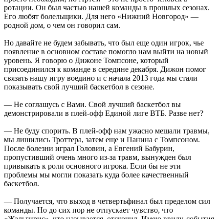
ротации. Он был частью нашей команды в прошлых сезонах.
Его любят болельщики. Для него «Нижний Новгород» —
родной дом, о чем он говорил сам.
Но давайте не будем забывать, что был еще один игрок, чье
появление в основном составе помогло нам выйти на новый
уровень. Я говорю о Дижоне Томпсоне, который
присоединился к команде в середине декабря. Дижон помог
связать нашу игру воедино и с начала 2013 года мы стали
показывать свой лучший баскетбол в сезоне.
— Не соглашусь с Вами. Свой лучший баскетбол вы
демонстрировали в плей-офф Единой лиге ВТБ. Разве нет?
— Не буду спорить. В плей-офф нам ужасно мешали травмы,
мы лишились Троттера, затем еще и Панина с Томпсоном.
После болезни играл Головин, а Евгений Бабурин,
пропустивший очень много из-за травм, вынужден был
привыкать к роли основного игрока. Если бы не эти
проблемы мы могли показать куда более качественный
баскетбол.
— Получается, что выход в четвертьфинал был пределом сил
команды. Но до сих пор не отпускает чувство, что
«Жальгирис», что называется, отскочил. Имею ввиду, события