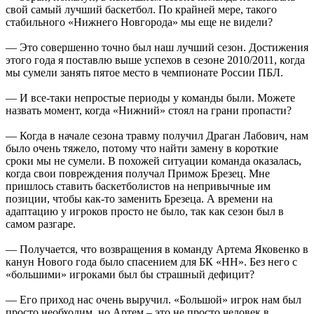
свой самый лучший баскетбол. По крайней мере, такого
стабильного «Нижнего Новгорода» мы еще не видели?
— Это совершенно точно был наш лучший сезон. Достижения
этого года я поставлю выше успехов в сезоне 2010/2011, когда
мы сумели занять пятое место в чемпионате России ПБЛ.
— И все-таки непростые периоды у команды были. Можете
назвать момент, когда «Нижний» стоял на грани пропасти?
— Когда в начале сезона травму получил Драган Лабович, нам
было очень тяжело, потому что найти замену в короткие
сроки мы не сумели. В похожей ситуации команда оказалась,
когда свои повреждения получал Примож Брезец. Мне
пришлось ставить баскетболистов на непривычные им
позиции, чтобы как-то заменить Брезеца. А времени на
адаптацию у игроков просто не было, так как сезон был в
самом разгаре.
— Получается, что возвращения в команду Артема Яковенко в
канун Нового года было спасением для БК «НН». Без него с
«большими» игроками был бы страшный дефицит?
— Его приход нас очень выручил. «Большой» игрок нам был
просто необходим, но Артем – это не просто человек в