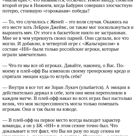
второй игры в Нижнем, когда Бабурин совершил злосчастную
потерю, стоившую «горожанам» победы?
— То, что случилось с Женей – это воля случая. Окажись на
его месте хоть ЛеБрон Джеймс, он также мог поскользнуться и
выронить мяч. От этого в баскетболе никто не застрахован.
Мне не в чем упрекнуть своих парней. Они сделали, все что
могли. И добавлю, в четвертой игре с «Жальгирисом» в
составе «НН» были только российские игроки, которые
играли замечательно.
— Что-то мы все об игроках. Давайте, наконец, о Вас. По-
моему в плей-офф Вы изменили своему тренерскому кредо и
спрятали эмоции куда-то вглубь себя?
— Внутри я все тот же Зоран Лукич (улыбается). А эмоции я
действительно держал в себе, хотя они меня переполняли в
каждом матче. В плей-офф накал во всех играх был настолько
велик, что моя экспрессивность могла только помешать
игрокам. Они и так были на взводе.
— В плей-офф на первое место всегда выходит характер
команды, а он у БК «НН» в этом сезоне точно был. Что
доказывает и тот факт, что Вы ни разу по ходу сезона не