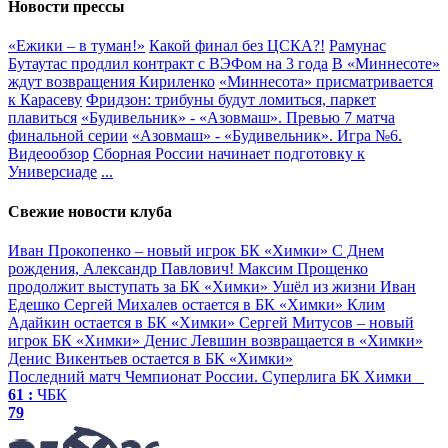
Новости прессы
«Ежики – в туман!»
Какой финал без ЦСКА?!
Рамунас
Бутаутас продлил контракт с ВЭФом на 3 года
В «Миннесоте»
ждут возвращения Кириленко
«Миннесота» присматривается
к Карасеву
Фридзон: трибуны будут ломиться, паркет
плавиться
«Будивельник» - «Азовмаш». Превью 7 матча
финальной серии
«Азовмаш» - «Будивельник». Игра №6.
Видеообзор
Сборная России начинает подготовку к
Универсиаде
...
Свежие новости клуба
Иван Прокопенко – новый игрок БК «Химки»
С Днем
рождения, Александр Павлович!
Максим Прощенко
продолжит выступать за БК «Химки»
Ушёл из жизни Иван
Едешко
Сергей Михалев остается в БК «Химки»
Клим
Адайкин остается в БК «Химки»
Сергей Митусов – новый
игрок БК «Химки»
Денис Левшин возвращается в «Химки»
Денис Викентьев остается в БК «Химки»
Последний матч
Чемпионат России. Суперлига
БК Химки
61 :
ЧБК
79