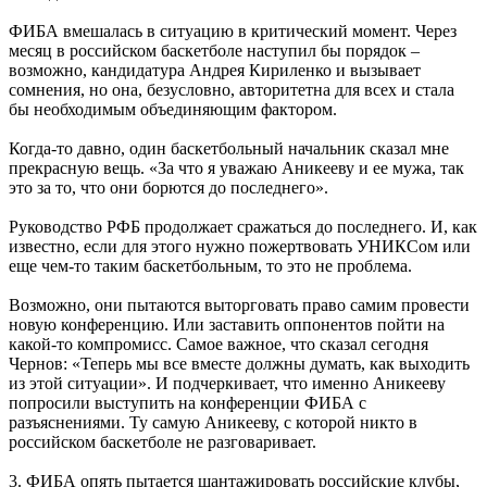
ФИБА вмешалась в ситуацию в критический момент. Через
месяц в российском баскетболе наступил бы порядок –
возможно, кандидатура Андрея Кириленко и вызывает
сомнения, но она, безусловно, авторитетна для всех и стала
бы необходимым объединяющим фактором.
Когда-то давно, один баскетбольный начальник сказал мне
прекрасную вещь. «За что я уважаю Аникееву и ее мужа, так
это за то, что они борются до последнего».
Руководство РФБ продолжает сражаться до последнего. И, как
известно, если для этого нужно пожертвовать УНИКСом или
еще чем-то таким баскетбольным, то это не проблема.
Возможно, они пытаются выторговать право самим провести
новую конференцию. Или заставить оппонентов пойти на
какой-то компромисс. Самое важное, что сказал сегодня
Чернов: «Теперь мы все вместе должны думать, как выходить
из этой ситуации». И подчеркивает, что именно Аникееву
попросили выступить на конференции ФИБА с
разъяснениями. Ту самую Аникееву, с которой никто в
российском баскетболе не разговаривает.
3. ФИБА опять пытается шантажировать российские клубы,