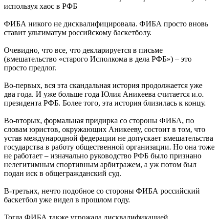
используя хаос в РФБ
ФИБА никого не дисквалифицировала. ФИБА просто вновь
ставит ультиматум российскому баскетболу.
Очевидно, что все, что декларируется в письме
(вмешательство «старого Исполкома в дела РФБ») – это
просто предлог.
Во-первых, вся эта скандальная история продолжается уже
два года. И уже больше года Юлия Аникеева считается и.о.
президента РФБ. Более того, эта история близилась к концу.
Во-вторых, формальная придирка со стороны ФИБА, по
словам юристов, окружающих Аникееву, состоит в том, что
устав международной федерации не допускает вмешательства
государства в работу общественной организации. Но она тоже
не работает – изначально руководство РФБ было признано
нелегитимным спортивным арбитражем, а уж потом был
подан иск в общегражданский суд.
В-третьих, нечто подобное со стороны ФИБА российский
баскетбол уже видел в прошлом году.
Тогда ФИБА также угрожала дисквалификацией