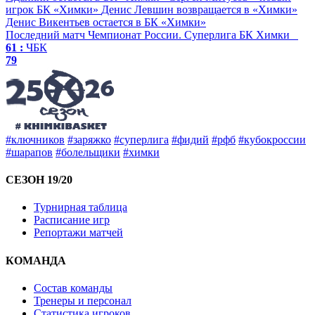
игрок БК «Химки»
Денис Левшин возвращается в «Химки»
Денис Викентьев остается в БК «Химки»
Последний матч
Чемпионат России. Суперлига
БК Химки
61 :
ЧБК
79
#ключников
#заряжко
#суперлига
#фидий
#рфб
#кубокроссии
#шарапов
#болельщики
#химки
СЕЗОН 19/20
Турнирная таблица
Расписание игр
Репортажи матчей
КОМАНДА
Состав команды
Тренеры и персонал
Статистика игроков