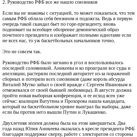
2. Руководство РФБ все же нашло союзников
Если вы не знакомы с ситуацией, то может показаться, что тем
самым РФБ облила себя бензином и подожгла. Ведь в первую
очередь такой скандал бьет по горе-президенту, вновь
поднимает на всеобщее обозрение демонический образ
почетного президента и изображает полными идиотами если
не всех нас, то уж баскетбольных начальников точно.
Это не совсем так.
Руководство РФБ было загнано в угол и воспользовалось
последней соломинкой. Аникеева и ко проиграли все суды и
апелляции, растеряли последний авторитет из-за поражений
сборных и потеряли всех союзников (даже король абсурда
Виталий Мутко забыл о своей вражде с Сергеем Ивановым и
отмежевался от своей бывшей любимицы). В августе должна
пройти новая выборная конференция, и ее исход ясен уже
сейчас: коалиция Ватутина и Прохорова нашла кандидата,
который на баскетбольном уровне выиграл бы выборы, даже
если бы против него вышли Путин и Лукашенко.
Двухлетняя эпопея должна была на этом завершиться. Два
года назад Юлия Аникеева оказалась в кресле президента РФБ
благодаря поддержке сверху, работе с электоратом со стороны