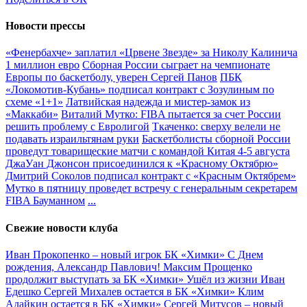
Новости прессы
«Фенербахче» заплатил «Црвене Звезде» за Николу Калинича
1 миллион евро
Сборная России сыграет на чемпионате
Европы по баскетболу, уверен Сергей Панов
ПБК
«Локомотив-Кубань» подписал контракт с Зозулиным по
схеме «1+1»
Латвийская надежда и мистер-замок из
«Маккаби»
Виталий Мутко: FIBA пытается за счет России
решить проблему с Евролигой
Ткаченко: сверху велели не
подавать израильтянам руки
Баскетболисты сборной России
проведут товарищеские матчи с командой Китая 4-5 августа
ДжаУан Джонсон присоединился к «Красному Октябрю»
Дмитрий Соколов подписал контракт с «Красным Октябрем»
Мутко в пятницу проведет встречу с генеральным секретарем
FIBA Бауманном
...
Свежие новости клуба
Иван Прокопенко – новый игрок БК «Химки»
С Днем
рождения, Александр Павлович!
Максим Прощенко
продолжит выступать за БК «Химки»
Ушёл из жизни Иван
Едешко
Сергей Михалев остается в БК «Химки»
Клим
Адайкин остается в БК «Химки»
Сергей Митусов – новый