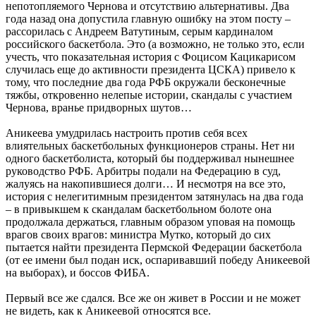
непотопляемого Чернова и отсутствию альтернативы. Два
года назад она допустила главную ошибку на этом посту –
рассорилась с Андреем Ватутиным, серым кардиналом
российского баскетбола. Это (а возможно, не только это, если
учесть, что показательная история с Фоцисом Кацикарисом
случилась еще до активности президента ЦСКА) привело к
тому, что последние два года РФБ окружали бесконечные
тяжбы, откровенно нелепые истории, скандалы с участием
Чернова, вранье придворных шутов…
Аникеева умудрилась настроить против себя всех
влиятельных баскетбольных функционеров страны. Нет ни
одного баскетболиста, который бы поддерживал нынешнее
руководство РФБ. Арбитры подали на Федерацию в суд,
жалуясь на накопившиеся долги… И несмотря на все это,
история с нелегитимным президентом затянулась на два года
– в привыкшем к скандалам баскетбольном болоте она
продолжала держаться, главным образом уповая на помощь
врагов своих врагов: министра Мутко, который до сих
пытается найти президента Пермской Федерации баскетбола
(от ее имени был подан иск, оспаривавший победу Аникеевой
на выборах), и боссов ФИБА.
Первый все же сдался. Все же он живет в России и не может
не видеть, как к Аникеевой относятся все.