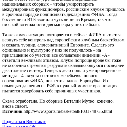
национальных сборных – чтобы умиротворить
международных функционеров, российским клубам пришлось
в срочном порядке подписывать декларацию ФИБА. Тогда
боссам лиги ВТБ звонили чуть ли не из Кремля, так что
никакой возможности для маневра у них не было.
Та же самая ситуация повторяется и сейчас. ФИБА пытается
вернуть себе контроль над европейским клубным баскетболом
и создать турнир, альтернативный Евролиге. Сделать это
официально и культурно у них не получилось – на
приглашение об участии все обладатели лицензии «А»
ответили вежливым отказом. Клубы попроще вроде бы тоже
не особенно стремятся разрушать складывающуюся последнее
десятилетие систему. Теперь в дело пошли уже проверенные
методы – 4 августа состоится жеребьевка нового
соревнования ФИБА, пока что аналога Еврокубка. И с
помощью давления на РФБ в нужный момент организация
пытается завербовать себе приличных участников.
Схема отработана. Но сборные Виталий Мутко, конечно,
вновь спасет.
Источник
http://www.sports.ru/basketball/1031748735.html
Поделиться Вконтакте
Поделиться в ОК