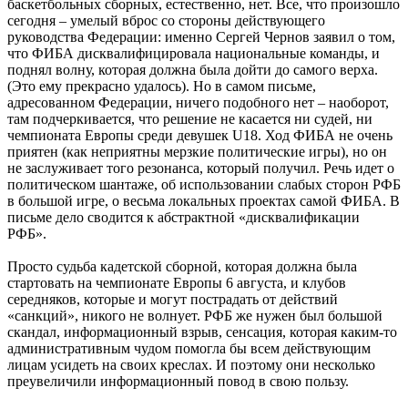
баскетбольных сборных, естественно, нет. Все, что произошло
сегодня – умелый вброс со стороны действующего
руководства Федерации: именно Сергей Чернов заявил о том,
что ФИБА дисквалифицировала национальные команды, и
поднял волну, которая должна была дойти до самого верха.
(Это ему прекрасно удалось). Но в самом письме,
адресованном Федерации, ничего подобного нет – наоборот,
там подчеркивается, что решение не касается ни судей, ни
чемпионата Европы среди девушек U18. Ход ФИБА не очень
приятен (как неприятны мерзкие политические игры), но он
не заслуживает того резонанса, который получил. Речь идет о
политическом шантаже, об использовании слабых сторон РФБ
в большой игре, о весьма локальных проектах самой ФИБА. В
письме дело сводится к абстрактной «дисквалификации
РФБ».
Просто судьба кадетской сборной, которая должна была
стартовать на чемпионате Европы 6 августа, и клубов
середняков, которые и могут пострадать от действий
«санкций», никого не волнует. РФБ же нужен был большой
скандал, информационный взрыв, сенсация, которая каким-то
административным чудом помогла бы всем действующим
лицам усидеть на своих креслах. И поэтому они несколько
преувеличили информационный повод в свою пользу.