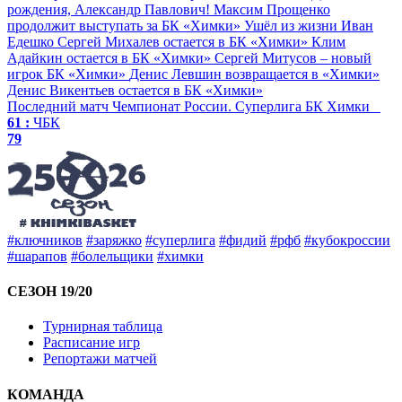
рождения, Александр Павлович!
Максим Прощенко
продолжит выступать за БК «Химки»
Ушёл из жизни Иван
Едешко
Сергей Михалев остается в БК «Химки»
Клим
Адайкин остается в БК «Химки»
Сергей Митусов – новый
игрок БК «Химки»
Денис Левшин возвращается в «Химки»
Денис Викентьев остается в БК «Химки»
Последний матч
Чемпионат России. Суперлига
БК Химки
61 :
ЧБК
79
#ключников
#заряжко
#суперлига
#фидий
#рфб
#кубокроссии
#шарапов
#болельщики
#химки
СЕЗОН 19/20
Турнирная таблица
Расписание игр
Репортажи матчей
КОМАНДА