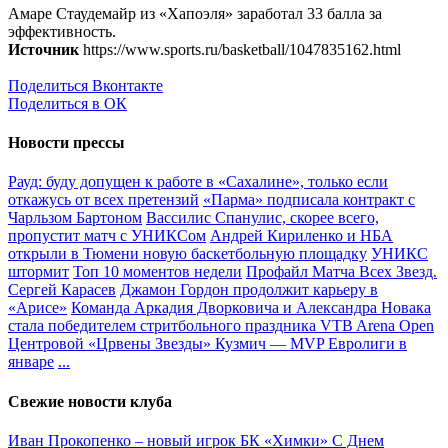
Амаре Стаудемайр из «Хапоэля» заработал 33 балла за
эффективность.
Источник
https://www.sports.ru/basketball/1047835162.html
Поделиться Вконтакте
Поделиться в ОК
Новости прессы
Рауд: буду допущен к работе в «Сахалине», только если
откажусь от всех претензий
«Парма» подписала контракт с
Чарльзом Бартоном
Вассилис Спанулис, скорее всего,
пропустит матч с УНИКСом
Андрей Кириленко и НБА
открыли в Тюмени новую баскетбольную площадку
УНИКС
штормит
Топ 10 моментов недели
Профайл Матча Всех Звезд.
Сергей Карасев
Джамон Гордон продолжит карьеру в
«Арисе»
Команда Аркадия Дворковича и Александра Новака
стала победителем стритбольного праздника VTB Arena Open
Центровой «Црвены Звезды» Кузмич — MVP Евролиги в
январе
...
Свежие новости клуба
Иван Прокопенко – новый игрок БК «Химки»
С Днем