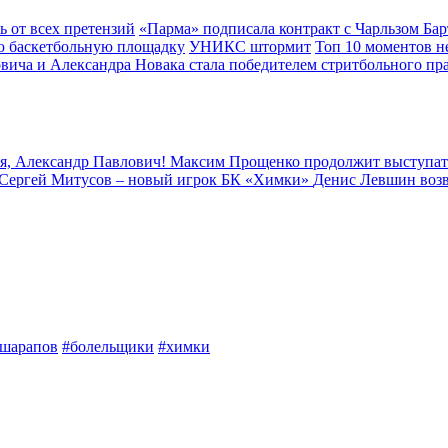
ь от всех претензий
«Парма» подписала контракт с Чарльзом Ба
ю баскетбольную площадку
УНИКС штормит
Топ 10 моментов н
вича и Александра Новака стала победителем стритбольного пр
я, Александр Павлович!
Максим Прощенко продолжит выступат
Сергей Митусов – новый игрок БК «Химки»
Денис Левшин воз
шарапов
#болельщики
#химки