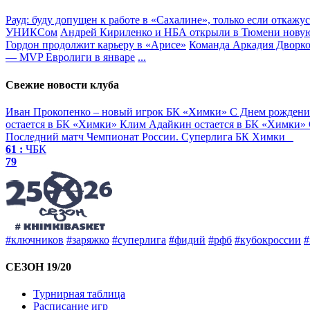
Рауд: буду допущен к работе в «Сахалине», только если откажус
УНИКСом
Андрей Кириленко и НБА открыли в Тюмени нову
Гордон продолжит карьеру в «Арисе»
Команда Аркадия Дворко
— MVP Евролиги в январе
...
Свежие новости клуба
Иван Прокопенко – новый игрок БК «Химки»
С Днем рождени
остается в БК «Химки»
Клим Адайкин остается в БК «Химки»
Последний матч
Чемпионат России. Суперлига
БК Химки
61 :
ЧБК
79
#ключников
#заряжко
#суперлига
#фидий
#рфб
#кубокроссии
#
СЕЗОН 19/20
Турнирная таблица
Расписание игр