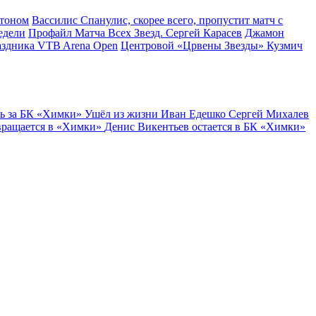
ртоном
Вассилис Спанулис, скорее всего, пропустит матч с
едели
Профайл Матча Всех Звезд. Сергей Карасев
Джамон
аздника VTB Arena Open
Центровой «Црвены Звезды» Кузмич
ь за БК «Химки»
Ушёл из жизни Иван Едешко
Сергей Михалев
вращается в «Химки»
Денис Викентьев остается в БК «Химки»