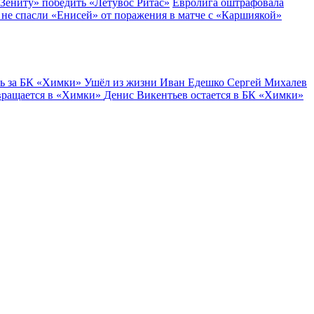
«Зениту» победить «Летувос Ритас»
Евролига оштрафовала
 не спасли «Енисей» от поражения в матче с «Каршиякой»
ь за БК «Химки»
Ушёл из жизни Иван Едешко
Сергей Михалев
вращается в «Химки»
Денис Викентьев остается в БК «Химки»