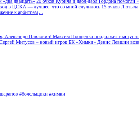
 «два двадцать»
20 очков Курича и дабл-дабл Гордона помогли 
еход в ЦСКА — лучшее, что со мной случилось
15 очков Лютыча
жение к арбитрам
...
я, Александр Павлович!
Максим Прощенко продолжит выступат
Сергей Митусов – новый игрок БК «Химки»
Денис Левшин воз
шарапов
#болельщики
#химки