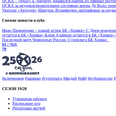
ЦСКА – «Реал»: к Дончичу добавился парень из Африки ростом
ЦСКА за неудовлетворительное состояние арены
Де Коло: пер
Укатали «Автодор»
Шарунас Ясикявичюс оштрафован за неува
Свежие новости клуба
Иван Прокопенко – новый игрок БК «Химки»
С Днем рождени
остается в БК «Химки»
Клим Адайкин остается в БК «Химки»
Последний матч
Чемпионат России. Суперлига
БК Химки
61 :
ЧБК
79
#ключников
#заряжко
#суперлига
#фидий
#рфб
#кубокроссии
#
СЕЗОН 19/20
Турнирная таблица
Расписание игр
Репортажи матчей