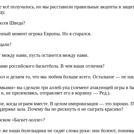
Не всё получалось, но мы расставили правильные акценты в защи
ду.
ексея Шведа?
анный момент игрока Европы. Но я старался.
ждали?
 между нами, пусть останется между нами.
ми российского баскетбола. В чем ваши отличия?
ол и делаем то, что мы любим больше всего. Остальное — не наш
ами» вы сделали три аллей-упа (элемент атакующей игры в бас
, не приземляясь, отправляет его в корзину. — Ред.).
, когда играем вместе. В целом импровизация — это хорошо. П
ддержке зала. Почему бы не рискнуть и не сыграть красиво?
рском «Баскет-холле»?
 же наши болельщики не сидят сложа руки: они болеют, понима