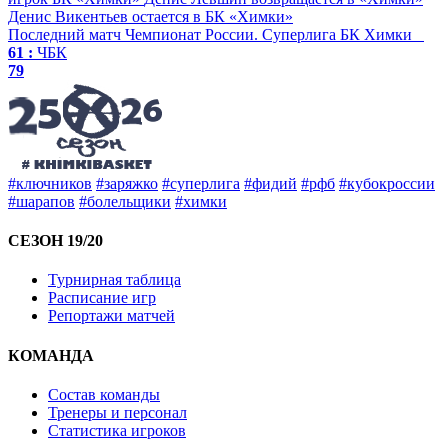
Денис Викентьев остается в БК «Химки»
Последний матч
Чемпионат России. Суперлига
БК Химки
61 :
ЧБК
79
#ключников
#заряжко
#суперлига
#фидий
#рфб
#кубокроссии
#шарапов
#болельщики
#химки
СЕЗОН 19/20
Турнирная таблица
Расписание игр
Репортажи матчей
КОМАНДА
Состав команды
Тренеры и персонал
Статистика игроков