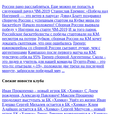
России рано расслабляться. Еще можно не попасть в
следующий раунд ЧМ-2019
Станислав Еремин: «Победа над
Нигерией — это ветер в паруса»
Дэвид Блатт поздравил
сборную России с успешным стартом на Кубке мира по
баскетболу
Начало положено! Сборная России вырвала
победу у Нигерии на старте ЧМ-2019
И за того парня.
Российские баскетболисты с победы стартовали на КМ,
несмотря на потери
Зубков: сборная России на КМ хочет
доказать скептикам, что они ошибались
Тренер:
южнокорейцы со сборной России сыграют лучше, чем с
аргентинцами
Кампаццо после первого матча на КМ:
чувствую себя на 95%
Тренер сборной Аргентины: Скола –
это лидер и учитель для нашей команды
Пуэрто-Рико – это
что-то: отыграли «-19», положили две трехи на последней
минуте, забросили победный мяч
...
Свежие новости клуба
Иван Прокопенко – новый игрок БК «Химки»
С Днем
рождения, Александр Павлович!
Максим Прощенко
продолжит выступать за БК «Химки»
Ушёл из жизни Иван
Едешко
Сергей Михалев остается в БК «Химки»
Клим
Адайкин остается в БК «Химки»
Сергей Митусов – новый
игрок БК «Химки»
Денис Левшин возвращается в «Химки»