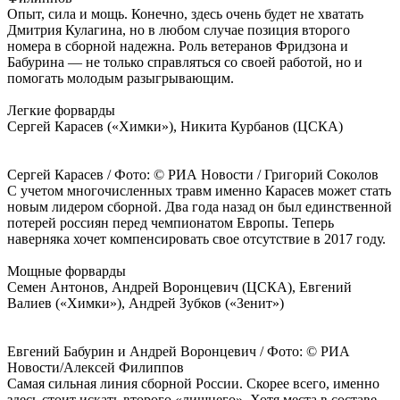
Опыт, сила и мощь. Конечно, здесь очень будет не хватать
Дмитрия Кулагина, но в любом случае позиция второго
номера в сборной надежна. Роль ветеранов Фридзона и
Бабурина — не только справляться со своей работой, но и
помогать молодым разыгрывающим.
Легкие форварды
Сергей Карасев («Химки»), Никита Курбанов (ЦСКА)
Сергей Карасев / Фото: © РИА Новости / Григорий Соколов
С учетом многочисленных травм именно Карасев может стать
новым лидером сборной. Два года назад он был единственной
потерей россиян перед чемпионатом Европы. Теперь
наверняка хочет компенсировать свое отсутствие в 2017 году.
Мощные форварды
Семен Антонов, Андрей Воронцевич (ЦСКА), Евгений
Валиев («Химки»), Андрей Зубков («Зенит»)
Евгений Бабурин и Андрей Воронцевич / Фото: © РИА
Новости/Алексей Филиппов
Самая сильная линия сборной России. Скорее всего, именно
здесь стоит искать второго «лишнего». Хотя места в составе