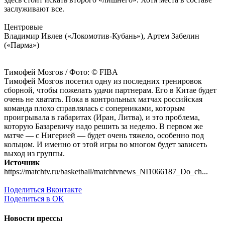
заслуживают все.
Центровые
Владимир Ивлев («Локомотив-Кубань»), Артем Забелин
(«Парма»)
Тимофей Мозгов / Фото: © FIBA
Тимофей Мозгов посетил одну из последних тренировок
сборной, чтобы пожелать удачи партнерам. Его в Китае будет
очень не хватать. Пока в контрольных матчах российская
команда плохо справлялась с соперниками, которым
проигрывала в габаритах (Иран, Литва), и это проблема,
которую Базаревичу надо решить за неделю. В первом же
матче — с Нигерией — будет очень тяжело, особенно под
кольцом. И именно от этой игры во многом будет зависеть
выход из группы.
Источник
https://matchtv.ru/basketball/matchtvnews_NI1066187_Do_ch...
Поделиться Вконтакте
Поделиться в ОК
Новости прессы