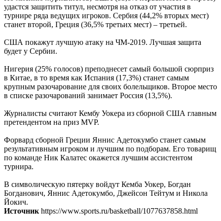
удастся защитить титул, несмотря на отказ от участия в
турнире ряда ведущих игроков. Сербия (44,2% вторых мест)
станет второй, Греция (36,5% третьих мест) – третьей.
США покажут лучшую атаку на ЧМ-2019. Лучшая защита
будет у Сербии.
Нигерия (25% голосов) преподнесет самый большой сюрприз
в Китае, в то время как Испания (17,3%) станет самым
крупным разочарование для своих болельщиков. Второе место
в списке разочарований занимает Россия (13,5%).
Журналисты считают Кембу Уокера из сборной США главным
претендентом на приз MVP.
Форвард сборной Греции Яннис Адетокумбо станет самым
результативным игроком и лучшим по подборам. Его товарищ
по команде Ник Калатес окажется лучшим ассистентом
турнира.
В символическую пятерку войдут Кемба Уокер, Богдан
Богданович, Яннис Адетокумбо, Джейсон Тейтум и Никола
Йокич.
Источник
https://www.sports.ru/basketball/1077637858.html