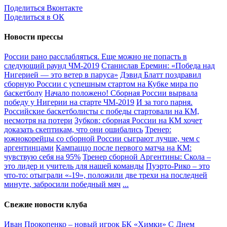
Поделиться Вконтакте
Поделиться в ОК
Новости прессы
России рано расслабляться. Еще можно не попасть в
следующий раунд ЧМ-2019
Станислав Еремин: «Победа над
Нигерией — это ветер в паруса»
Дэвид Блатт поздравил
сборную России с успешным стартом на Кубке мира по
баскетболу
Начало положено! Сборная России вырвала
победу у Нигерии на старте ЧМ-2019
И за того парня.
Российские баскетболисты с победы стартовали на КМ,
несмотря на потери
Зубков: сборная России на КМ хочет
доказать скептикам, что они ошибались
Тренер:
южнокорейцы со сборной России сыграют лучше, чем с
аргентинцами
Кампаццо после первого матча на КМ:
чувствую себя на 95%
Тренер сборной Аргентины: Скола –
это лидер и учитель для нашей команды
Пуэрто-Рико – это
что-то: отыграли «-19», положили две трехи на последней
минуте, забросили победный мяч
...
Свежие новости клуба
Иван Прокопенко – новый игрок БК «Химки»
С Днем