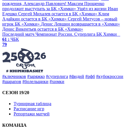
рождения, Александр Павлович!
Максим Прощенко
продолжит выступать за БК «Химки»
Ушёл из жизни Иван
Едешко
Сергей Михалев остается в БК «Химки»
Клим
Адайкин остается в БК «Химки»
Сергей Митусов – новый
игрок БК «Химки»
Денис Левшин возвращается в «Химки»
Денис Викентьев остается в БК «Химки»
Последний матч
Чемпионат России. Суперлига
БК Химки
61 :
ЧБК
79
#ключников
#заряжко
#суперлига
#фидий
#рфб
#кубокроссии
#шарапов
#болельщики
#химки
СЕЗОН 19/20
Турнирная таблица
Расписание игр
Репортажи матчей
КОМАНДА