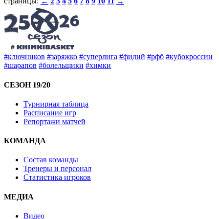
страницы:
2
3
4
5
6
7
8
9
10
11
←
→
#ключников
#заряжко
#суперлига
#фидий
#рфб
#кубокроссии
#шарапов
#болельщики
#химки
СЕЗОН 19/20
Турнирная таблица
Расписание игр
Репортажи матчей
КОМАНДА
Состав команды
Тренеры и персонал
Статистика игроков
МЕДИА
Видео