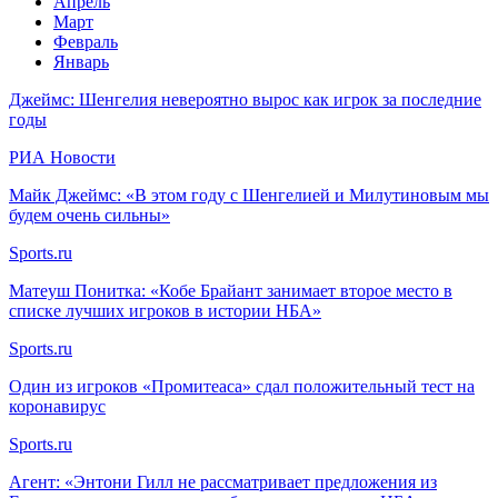
Апрель
Март
Февраль
Январь
Джеймс: Шенгелия невероятно вырос как игрок за последние
годы
РИА Новости
Майк Джеймс: «В этом году с Шенгелией и Милутиновым мы
будем очень сильны»
Sports.ru
Матеуш Понитка: «Кобе Брайант занимает второе место в
списке лучших игроков в истории НБА»
Sports.ru
Один из игроков «Промитеаса» сдал положительный тест на
коронавирус
Sports.ru
Агент: «Энтони Гилл не рассматривает предложения из