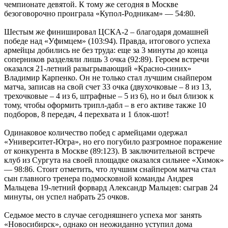
чемпионате девятой. К тому же сегодня в Москве
безоговорочно проиграла «Купол-Родникам» — 54:80.
Шестым же финишировал ЦСКА-2 – благодаря домашней
победе над «Уфимцем» (103:94). Правда, итогового успеха
армейцы добились не без труда: еще за 3 минуты до конца
соперников разделяли лишь 3 очка (92:89). Героем встречи
оказался 21-летний разыгрывающий «Красно-синих»
Владимир Карпенко. Он не только стал лучшим снайпером
матча, записав на свой счет 33 очка (двухочковые – 8 из 13,
трехочковые – 4 из 6, штрафные – 5 из 6), но и был близок к
тому, чтобы оформить трипл-дабл – в его активе также 10
подборов, 8 передач, 4 перехвата и 1 блок-шот!
Одинаковое количество побед с армейцами одержал
«Университет-Югра», но его погубило разгромное поражение
от конкурента в Москве (89:123). В заключительной встрече
клуб из Сургута на своей площадке оказался сильнее «Химок»
— 98:86. Стоит отметить, что лучшим снайпером матча стал
сын главного тренера подмосковной команды Андрея
Мальцева 19-летний форвард Александр Мальцев: сыграв 24
минуты, он успел набрать 25 очков.
Седьмое место в случае сегодняшнего успеха мог занять
«Новосибирск», однако он неожиданно уступил дома