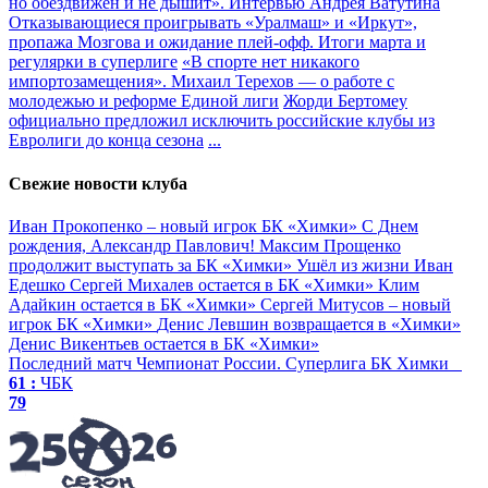
но обездвижен и не дышит». Интервью Андрея Ватутина
Отказывающиеся проигрывать «Уралмаш» и «Иркут»,
пропажа Мозгова и ожидание плей-офф. Итоги марта и
регулярки в суперлиге
«В спорте нет никакого
импортозамещения». Михаил Терехов — о работе с
молодежью и реформе Единой лиги
Жорди Бертомеу
официально предложил исключить российские клубы из
Евролиги до конца сезона
...
Свежие новости клуба
Иван Прокопенко – новый игрок БК «Химки»
С Днем
рождения, Александр Павлович!
Максим Прощенко
продолжит выступать за БК «Химки»
Ушёл из жизни Иван
Едешко
Сергей Михалев остается в БК «Химки»
Клим
Адайкин остается в БК «Химки»
Сергей Митусов – новый
игрок БК «Химки»
Денис Левшин возвращается в «Химки»
Денис Викентьев остается в БК «Химки»
Последний матч
Чемпионат России. Суперлига
БК Химки
61 :
ЧБК
79