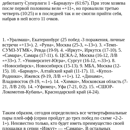
дебютанту Суперлиги 1 «Барнаулу» (61:67). При этом хозяева
после первой половины вели «+11», но провалили третью
четверть (10:25) и в последней так и не смогли прийти себя,
набрав в ней всего 11 очков.
1. «Уралмаш», Екатеринбург (25 побед -3 поражения, личные
встречи «+13»). 2. «Руна», Москва (25-3, «-13»). 3. «Темп-
СУМЗ-УГМК», Ревда (19-9). 4. «Иркут», Иркутск (17-10). 5.
«Самара», Самара (17-11). 6. ЦСКА-2, Москва (16-12, Л/В
«+33»). 7. «Университет-Югра», Сургут (16-12, «-33»). 8.
«Новосибирск», Новосибирск (15-13). 9. МБА, Москва (12-
15). 10. «Барнаул», Алтайский край (11-17). 11. «Купол-
Родники», Ижевск (9-19, Л/В «+1»). 12. «Динамо»,
Владивосток (9-19, «-1»). 14. «Химки», Московская область (7-
21, Л/В 2:0). 14. «Уфимец», Уфа (7-21, 0:2). 15. «СШОР-
Локомотив-Кубань», Краснодарский край (4-24).
Таким образом, сегодня определились все четвертьфинальные
пары плей-офф (серии пройдут до трех побед по схеме «2-2-
1»). Неизвестно только, кто будет иметь преимущество своей
площадки в серии «Иркут» — «Самара». В остальных