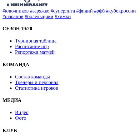
#ключников
#заряжко
#суперлига
#фидий
#рфб
#кубокроссии
#шарапов
#болельщики
#химки
СЕЗОН 19/20
Турнирная таблица
Расписание игр
Репортажи матчей
КОМАНДА
Состав команды
Тренеры и персонал
Статистика игроков
МЕДИА
Видео
Фото
КЛУБ