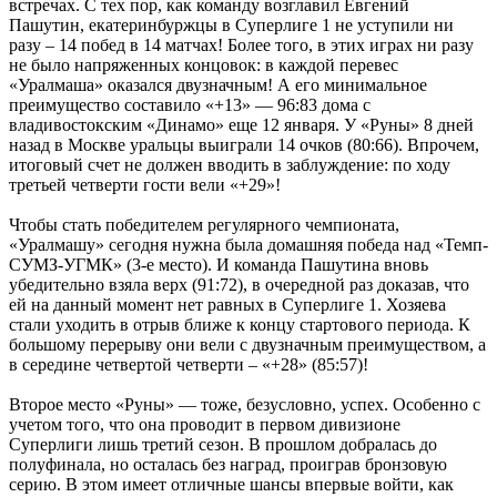
встречах. С тех пор, как команду возглавил Евгений
Пашутин, екатеринбуржцы в Суперлиге 1 не уступили ни
разу – 14 побед в 14 матчах! Более того, в этих играх ни разу
не было напряженных концовок: в каждой перевес
«Уралмаша» оказался двузначным! А его минимальное
преимущество составило «+13» — 96:83 дома с
владивостокским «Динамо» еще 12 января. У «Руны» 8 дней
назад в Москве уральцы выиграли 14 очков (80:66). Впрочем,
итоговый счет не должен вводить в заблуждение: по ходу
третьей четверти гости вели «+29»!
Чтобы стать победителем регулярного чемпионата,
«Уралмашу» сегодня нужна была домашняя победа над «Темп-
СУМЗ-УГМК» (3-е место). И команда Пашутина вновь
убедительно взяла верх (91:72), в очередной раз доказав, что
ей на данный момент нет равных в Суперлиге 1. Хозяева
стали уходить в отрыв ближе к концу стартового периода. К
большому перерыву они вели с двузначным преимуществом, а
в середине четвертой четверти – «+28» (85:57)!
Второе место «Руны» — тоже, безусловно, успех. Особенно с
учетом того, что она проводит в первом дивизионе
Суперлиги лишь третий сезон. В прошлом добралась до
полуфинала, но осталась без наград, проиграв бронзовую
серию. В этом имеет отличные шансы впервые войти, как