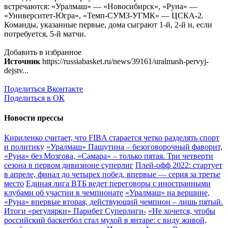
встречаются: «Уралмаш» — «Новосибирск», «Руна» —
«Университет-Югра», «Темп-СУМЗ-УГМК» — ЦСКА-2.
Команды, указанные первые, дома сыграют 1-й, 2-й и, если
потребуется, 5-й матчи.
Добавить в избранное
Источник
https://russiabasket.ru/news/39161/uralmash-pervyj-
dejstv...
Поделиться Вконтакте
Поделиться в ОК
Новости прессы
Кириленко считает, что FIBA старается четко разделять спорт
и политику
«Уралмаш» Пашутина – безоговорочный фаворит,
«Руна» без Мозгова, «Самара» – только пятая. Три четверти
сезона в первом дивизионе суперлиг
Плей-офф 2022: стартует
в апреле, финал до четырех побед, впервые — серия за третье
место
Единая лига ВТБ ведет переговоры с иностранными
клубами об участии в чемпионате
«Уралмаш» на вершине,
«Руна» впервые вторая, действующий чемпион – лишь пятый.
Итоги «регулярки» Парибет Суперлиги-
«Не хочется, чтобы
российский баскетбол стал мухой в янтаре: с виду живой,