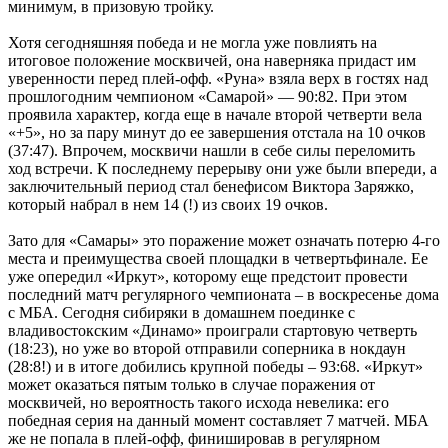
минимум, в призовую тройку.
Хотя сегодняшняя победа и не могла уже повлиять на
итоговое положение москвичей, она наверняка придаст им
уверенности перед плей-офф. «Руна» взяла верх в гостях над
прошлогодним чемпионом «Самарой» — 90:82. При этом
проявила характер, когда еще в начале второй четверти вела
«+5», но за пару минут до ее завершения отстала на 10 очков
(37:47). Впрочем, москвичи нашли в себе силы переломить
ход встречи. К последнему перерыву они уже были впереди, а
заключительный период стал бенефисом Виктора Заряжко,
который набрал в нем 14 (!) из своих 19 очков.
Зато для «Самары» это поражение может означать потерю 4-го
места и преимущества своей площадки в четвертьфинале. Ее
уже опередил «Иркут», которому еще предстоит провести
последний матч регулярного чемпионата – в воскресенье дома
с МБА. Сегодня сибиряки в домашнем поединке с
владивостокским «Динамо» проиграли стартовую четверть
(18:23), но уже во второй отправили соперника в нокдаун
(28:8!) и в итоге добились крупной победы – 93:68. «Иркут»
может оказаться пятым только в случае поражения от
москвичей, но вероятность такого исхода невелика: его
победная серия на данный момент составляет 7 матчей. МБА
же не попала в плей-офф, финишировав в регулярном