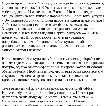
Однако прошло всего 5 минут, и впереди было уже «Динамо»,
совершившее рывок 15:0! Уральцы, впрочем, вскоре вернули
себе лидерство. И даже повели 7 очков. Но на последней
минуте интрига вспыхнула с новой силой. Более того, уступая
«-3», дальневосточники смогли набрать в одной атаке 5 очков!
Арбитры наказали неспортивным фолом Александра
Захарова, и сначала два штрафных реализовал Александр
Семенюк, а затем попал издали Сергей Митусов — 80:78 в
пользу хозяев. Впрочем, после тайм-аута уральцам
потребовались всего 4 с половиной секунды, чтобы
реализовать ответный трехочковый — его на свой счет
записал Антон Глазунов.
В оставшиеся 14 секунд не забил никто, но исход борьбы не
был ясен до самой финальной сирены. Динамовцы совершили
потерю, однако быстро сфолили на Захарове, который смазал
оба штрафных. Проблема в том, что играть оставалось всего 4
секунды, и хозяевам пришлось атаковать со своей половины.
Бросок исполнял Митусов, но его накрыл Игорь Новиков.
Тем временем «Иркут» вновь доказал, что в плей-офф в
Иркутске будет непросто любому сопернику. На этот раз
досталось занимающему 3-е место «Темп-СУМЗ-УГМК».
Сибиряки выиграли стартовую четверть 23:12 и вели
фактически все 40 минут. Заключительная же минута игры