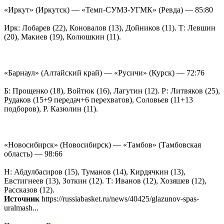
«Иркут» (Иркутск) — «Темп-СУМЗ-УГМК» (Ревда) — 85:80
Ирк: Лобарев (22), Коновалов (13), Дойников (11). Т: Левшин
(20), Макиев (19), Колюшкин (11).
«Барнаул» (Алтайский край) — «Русичи» (Курск) — 72:76
Б: Прощенко (18), Войтюк (16), Лагутин (12). Р: Литвяков (25),
Рудаков (15+9 передач+6 перехватов), Соловьев (11+13
подборов), Р. Казюлин (11).
«Новосибирск» (Новосибирск) — «Тамбов» (Тамбовская
область) — 98:66
Н: Абдулбасиров (15), Туманов (14), Кирдячкин (13),
Евстигнеев (13), Зоткин (12). Т: Иванов (12), Хозяшев (12),
Рассказов (12).
Источник
https://russiabasket.ru/news/40425/glazunov-spas-
uralmash...