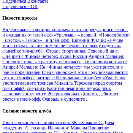
Поделиться Вконтакте
Поделиться в ОК
Новости прессы
Видеосюжет с тренировки химчан: итоги регулярного сезона
и ожидания от плей офф
«Уралмаш» - первый, «Новосибирск»
- шестой, «Тамбов» - в плей-офф!
Евгений Фидий: «Лучше
много играть в лиге поменьше, чем всю карьеру сидеть на
скамейке топ-клуба»
Страна спортивная, Северный щит.
Спецреп с Финала четырех Кубка России
Андрей Мальцев:
Соперник показал разницу не в классе, а в силовом контакте
Андрей Мальцев: На «Финал четырех» мы уже приехали в
ранге победителей
Глеб Суворов:«В этом году возвращаются
дух и атмосфера, которые были раньше в клубе»
«Уралмаш»
уволил главного тренера Михаила Терехова перед стартом
плей-офф Суперлиги
Капитан чемпиона переходит к
главному конкуренту, 20 трехочковых Динамо, дебютант
рвется в плей-офф. Февраль в суперлиге
...
Свежие новости клуба
Иван Прокопенко – новый игрок БК «Химки»
С Днем
рождения, Александр Павлович!
Максим Прощенко