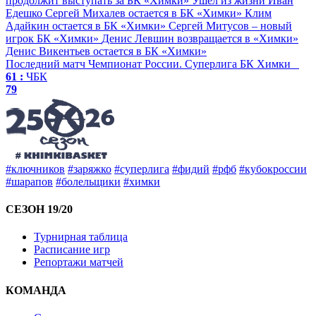
продолжит выступать за БК «Химки»
Ушёл из жизни Иван
Едешко
Сергей Михалев остается в БК «Химки»
Клим
Адайкин остается в БК «Химки»
Сергей Митусов – новый
игрок БК «Химки»
Денис Левшин возвращается в «Химки»
Денис Викентьев остается в БК «Химки»
Последний матч
Чемпионат России. Суперлига
БК Химки
61 :
ЧБК
79
#ключников
#заряжко
#суперлига
#фидий
#рфб
#кубокроссии
#шарапов
#болельщики
#химки
СЕЗОН 19/20
Турнирная таблица
Расписание игр
Репортажи матчей
КОМАНДА