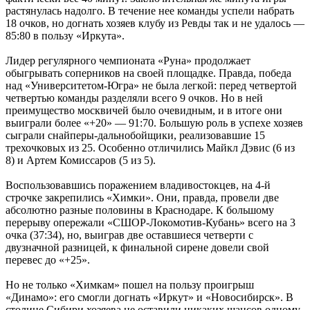
растянулась надолго. В течение нее команды успели набрать
18 очков, но догнать хозяев клубу из Ревды так и не удалось —
85:80 в пользу «Иркута».
Лидер регулярного чемпионата «Руна» продолжает
обыгрывать соперников на своей площадке. Правда, победа
над «Университетом-Югра» не была легкой: перед четвертой
четвертью команды разделяли всего 9 очков. Но в ней
преимущество москвичей было очевидным, и в итоге они
выиграли более «+20» — 91:70. Большую роль в успехе хозяев
сыграли снайперы-дальнобойщики, реализовавшие 15
трехочковых из 25. Особенно отличились Майкл Дэвис (6 из
8) и Артем Комиссаров (5 из 5).
Воспользовавшись поражением владивостокцев, на 4-й
строчке закрепились «Химки». Они, правда, провели две
абсолютно разные половины в Краснодаре. К большому
перерыву опережали «СШОР-Локомотив-Кубань» всего на 3
очка (37:34), но, выиграв две оставшиеся четверти с
двузначной разницей, к финальной сирене довели свой
перевес до «+25».
Но не только «Химкам» пошел на пользу проигрыш
«Динамо»: его смогли догнать «Иркут» и «Новосибирск». В
столице Сибири хозяева не оставили никаких шансов одному