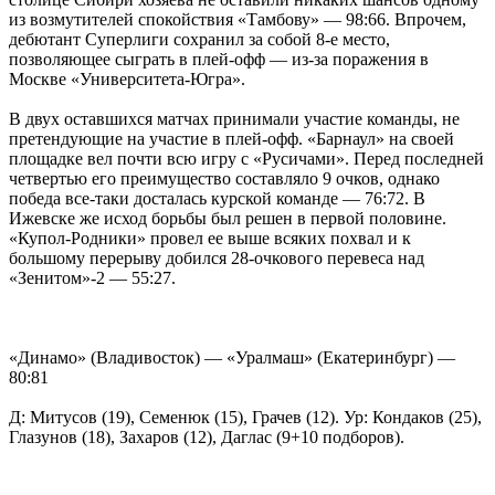
из возмутителей спокойствия «Тамбову» — 98:66. Впрочем,
дебютант Суперлиги сохранил за собой 8-е место,
позволяющее сыграть в плей-офф — из-за поражения в
Москве «Университета-Югра».
В двух оставшихся матчах принимали участие команды, не
претендующие на участие в плей-офф. «Барнаул» на своей
площадке вел почти всю игру с «Русичами». Перед последней
четвертью его преимущество составляло 9 очков, однако
победа все-таки досталась курской команде — 76:72. В
Ижевске же исход борьбы был решен в первой половине.
«Купол-Родники» провел ее выше всяких похвал и к
большому перерыву добился 28-очкового перевеса над
«Зенитом»-2 — 55:27.
«Динамо» (Владивосток) — «Уралмаш» (Екатеринбург) —
80:81
Д: Митусов (19), Семенюк (15), Грачев (12). Ур: Кондаков (25),
Глазунов (18), Захаров (12), Даглас (9+10 подборов).