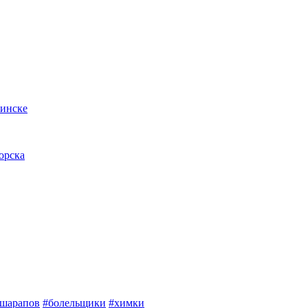
бинске
орска
шарапов
#болельщики
#химки