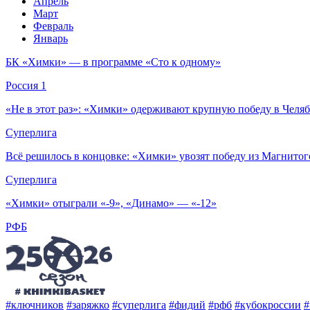
Апрель
Март
Февраль
Январь
БК «Химки» — в программе «Сто к одному»
Россия 1
«Не в этот раз»: «Химки» одерживают крупную победу в Челя
Суперлига
Всё решилось в концовке: «Химки» увозят победу из Магнитог
Суперлига
«Химки» отыграли «-9», «Динамо» — «-12»
РФБ
#ключников
#заряжко
#суперлига
#фидий
#рфб
#кубокроссии
#