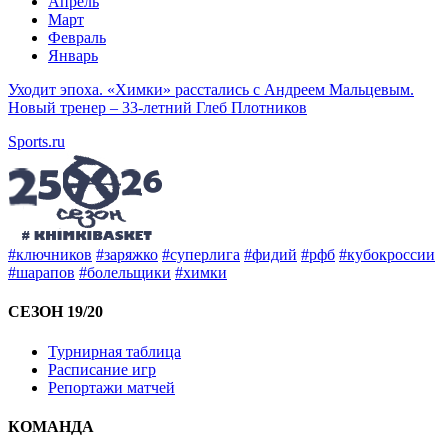
Апрель
Март
Февраль
Январь
Уходит эпоха. «Химки» расстались с Андреем Мальцевым.
Новый тренер – 33-летний Глеб Плотников
Sports.ru
#ключников
#заряжко
#суперлига
#фидий
#рфб
#кубокроссии
#шарапов
#болельщики
#химки
СЕЗОН 19/20
Турнирная таблица
Расписание игр
Репортажи матчей
КОМАНДА