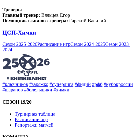
Тренеры
Главный тренер:
Вяльцев Егор
Помощник главного тренера:
Гарский Василий
ЦСП-Химки
Сезон 2025-2026
Расписание игр
Сезон 2024-2025
Сезон 2023-
2024
#ключников
#заряжко
#суперлига
#фидий
#рфб
#кубокроссии
#шарапов
#болельщики
#химки
СЕЗОН 19/20
Турнирная таблица
Расписание игр
Репортажи матчей
КОМАНДА