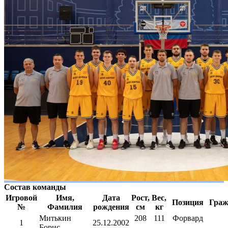
Состав команды
Игровой
Имя,
Дата
Рост,
Вес,
Позиция
Граж
№
Фамилия
рождения
см
кг
Митькин
208
111
Форвард
1
25.12.2002
Борис