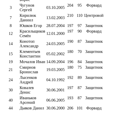
Чугунов
204
95
Форвард
3
03.10.2005
Сергей
Кирилюк
210
110
Центровой
7
13.02.2003
Даниил
8
Юшков Егор
28.07.2004
197
97
Защитник
Красильщиков
197
90
Форвард
12
12.01.2000
Семён
Конотоп
190
87
Защитник
14
24.03.2005
Александр
Клементьев
180
70
Защитник
15
05.02.2002
Константин
19
Мочалов Иван
14.09.2004
196
84
Защитник
Смирнов
180
75
Защитник
21
19.03.2005
Бронислав
Лысенков
192
89
Защитник
24
04.10.1992
Андрей
Ковалев
197
87
Защитник
30
30.06.2001
Денис
Иваньков
193
87
Защитник
40
06.06.2005
Арсений
44
Дьяков Данил
30.06.2000
206
101
Форвард