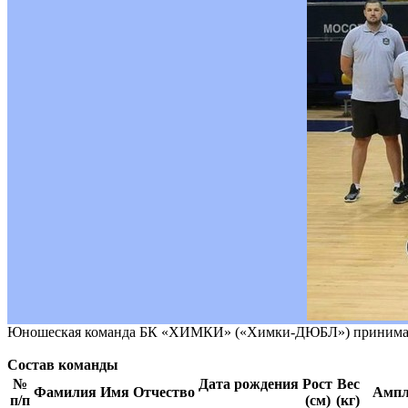
Юношеская команда БК «ХИМКИ» («Химки-ДЮБЛ») принимает у
Состав команды
№
Дата рождения
Рост
Вес
Фамилия Имя Отчество
Ампл
п/п
(см)
(кг)