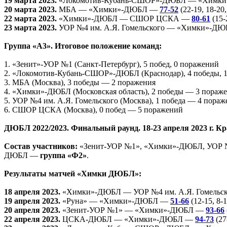
19 марта 2023.
«Локомотив-Кубань-СШОР»-ДЮБЛ — «Химк
20 марта 2023.
МБА — «Химки»-ДЮБЛ —
77-52
(22-19, 18-20,
22 марта 2023.
«Химки»-ДЮБЛ — СШОР ЦСКА —
80-61
(15-
23 марта 2023.
УОР №4 им. А.Я. Гомельского — «Химки»-Д
Группа «A3». Итоговое положение команд:
1. «Зенит»-УОР №1 (Санкт-Петербург), 5 побед, 0 поражений
2. «Локомотив-Кубань-СШОР»-ДЮБЛ (Краснодар), 4 победы, 
3. МБА (Москва), 3 победы — 2 поражения
4. «Химки»-ДЮБЛ (Московская область), 2 победы — 3 пораж
5. УОР №4 им. А.Я. Гомельского (Москва), 1 победа — 4 пораж
6. СШОР ЦСКА (Москва), 0 побед — 5 поражений
ДЮБЛ 2022/2023. Финальный раунд. 18-23 апреля 2023 г. 
Состав участников:
«Зенит-УОР №1», «Химки»-ДЮБЛ, УОР №4
ДЮБЛ —
группа «Ф2»
.
Результаты матчей «Химки ДЮБЛ»:
18 апреля 2023.
«Химки»-ДЮБЛ — УОР №4 им. А.Я. Гомельс
19 апреля 2023.
«Руна» — «Химки»-ДЮБЛ —
51-66
(12-15, 8-1
20 апреля 2023.
«Зенит-УОР №1» — «Химки»-ДЮБЛ —
93-66
22 апреля 2023.
ЦСКА-ДЮБЛ — «Химки»-ДЮБЛ —
94-73
(27