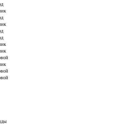
рд
ник
рд
ник
рд
рд
ник
ник
овой
ник
овой
овой
нды