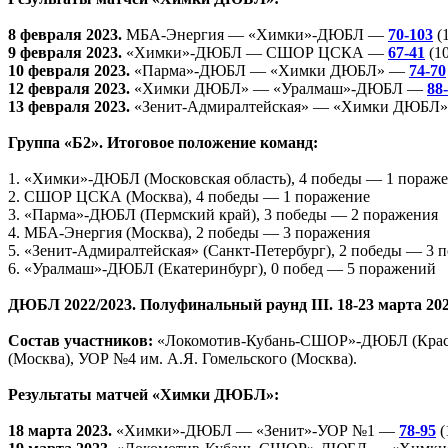
8 февраля 2023.
МБА-Энергия — «Химки»-ДЮБЛ —
70-103
(1
9 февраля 2023.
«Химки»-ДЮБЛ — СШОР ЦСКА —
67-41
(10
10 февраля 2023.
«Парма»-ДЮБЛ — «Химки ДЮБЛ» —
74-70
12 февраля 2023.
«Химки ДЮБЛ» — «Уралмаш»-ДЮБЛ —
88
13 февраля 2023.
«Зенит-Адмиралтейская» — «Химки ДЮБЛ
Группа «Б2». Итоговое положение команд:
1. «Химки»-ДЮБЛ (Московская область), 4 победы — 1 пораж
2. СШОР ЦСКА (Москва), 4 победы — 1 поражение
3. «Парма»-ДЮБЛ (Пермский край), 3 победы — 2 поражения
4. МБА-Энергия (Москва), 2 победы — 3 поражения
5. «Зенит-Адмиралтейская» (Санкт-Петербург), 2 победы — 3 
6. «Уралмаш»-ДЮБЛ (Екатеринбург), 0 побед — 5 поражений
ДЮБЛ 2022/2023. Полуфинальный раунд III. 18-23 марта 202
Состав участников:
«Локомотив-Кубань-СШОР»-ДЮБЛ (Красн
(Москва), УОР №4 им. А.Я. Гомельского (Москва).
Результаты матчей «Химки ДЮБЛ»:
18 марта 2023.
«Химки»-ДЮБЛ — «Зенит»-УОР №1 —
78-95
(