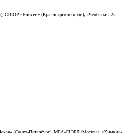
), СШОР «Енисей» (Красноярский край), «Челбаскет-2»
ская» (Санкт-Петербург), МБА-ДЮБЛ (Москва), «Химки»-