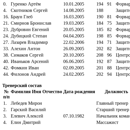
0.
Гуренко Артём
10.01.2005
194
91
Форва
4.
Скотников Сергей
14.08.2005
188
Защит
16.
Браун Глеб
16.03.2005
190
81
Форва
21.
Смирнов Бронислав
19.03.2005
184
75
Защит
23.
Дубровин Евгений
20.05.2005
185
82
Форва
24.
Дубицкий Степан
04.04.2005
198
85
Форва
27.
Лазарев Владимир
22.02.2006
194
71
Защит
33.
Алехин Антон
26.09.2005
202
82
Защит
38.
Симаков Сергей
20.10.2005
208
96
Центр
40.
Иваньков Арсений
06.06.2005
192
87
Защит
42.
Фомкин Иван
02.09.2005
201
88
Центр
44.
Филонов Андрей
24.02.2005
202
94
Центр
Тренерский состав
№
Фамилия Имя Отчество
Дата рождения
Должность
п/п
1.
Лебедев Мирон
Главный тренер
2.
Гарский Василий
Старший тренер
3.
Елевич Алексей
07.10.1982
Начальник кома
4.
Елин Дмитрий
Массажист