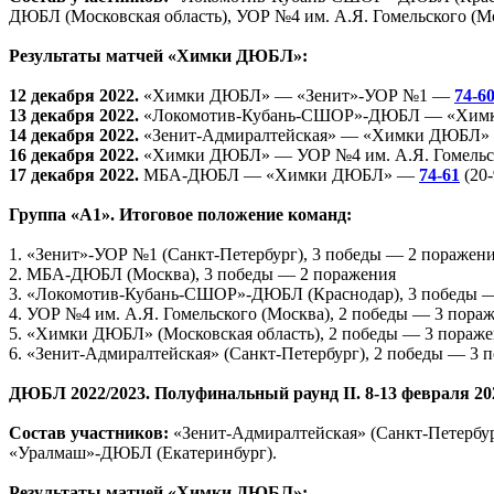
ДЮБЛ (Московская область), УОР №4 им. А.Я. Гомельского (Мо
Результаты матчей «Химки ДЮБЛ»:
12 декабря 2022.
«Химки ДЮБЛ» — «Зенит»-УОР №1 —
74-6
13 декабря 2022.
«Локомотив-Кубань-СШОР»-ДЮБЛ — «Хи
14 декабря 2022.
«Зенит-Адмиралтейская» — «Химки ДЮБЛ
16 декабря 2022.
«Химки ДЮБЛ» — УОР №4 им. А.Я. Гомель
17 декабря 2022.
МБА-ДЮБЛ — «Химки ДЮБЛ» —
74-61
(20-
Группа «А1». Итоговое положение команд:
1. «Зенит»-УОР №1 (Санкт-Петербург), 3 победы — 2 поражен
2. МБА-ДЮБЛ (Москва), 3 победы — 2 поражения
3. «Локомотив-Кубань-СШОР»-ДЮБЛ (Краснодар), 3 победы —
4. УОР №4 им. А.Я. Гомельского (Москва), 2 победы — 3 пора
5. «Химки ДЮБЛ» (Московская область), 2 победы — 3 пораж
6. «Зенит-Адмиралтейская» (Санкт-Петербург), 2 победы — 3 
ДЮБЛ 2022/2023. Полуфинальный раунд II. 8-13 февраля 202
Состав участников:
«Зенит-Адмиралтейская» (Санкт-Петербу
«Уралмаш»-ДЮБЛ (Екатеринбург).
Результаты матчей «Химки ДЮБЛ»: