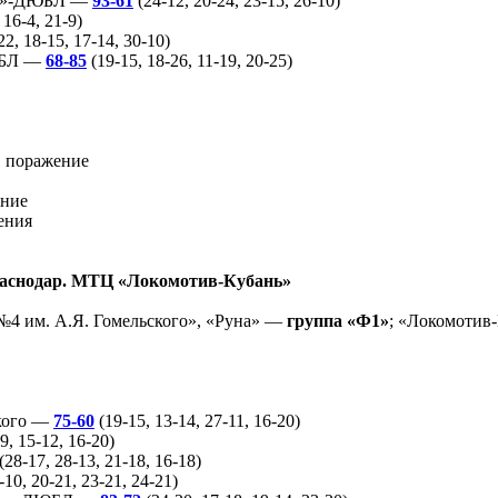
и»-ДЮБЛ —
93-61
(24-12, 20-24, 23-15, 26-10)
 16-4, 21-9)
22, 18-15, 17-14, 30-10)
ЮБЛ —
68-85
(19-15, 18-26, 11-19, 20-25)
1 поражение
ение
ения
Краснодар. МТЦ «Локомотив-Кубань»
 им. А.Я. Гомельского», «Руна» —
группа «Ф1»
; «Локомот
кого —
75-60
(19-15, 13-14, 27-11, 16-20)
9, 15-12, 16-20)
(28-17, 28-13, 21-18, 16-18)
-10, 20-21, 23-21, 24-21)