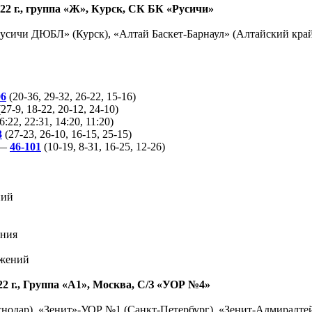
22 г., группа «Ж», Курск, СК БК «Русичи»
сичи ДЮБЛ» (Курск), «Алтай Баскет-Барнаул» (Алтайский край
06
(20-36, 29-32, 26-22, 15-16)
27-9, 18-22, 20-12, 24-10)
6:22, 22:31, 14:20, 11:20)
3
(27-23, 26-10, 16-15, 25-15)
 —
46-101
(10-19, 8-31, 16-25, 12-26)
ний
ения
ажений
2 г., Группа «А1», Москва, С/З «УОР №4»
ар), «Зенит»-УОР №1 (Санкт-Петербург), «Зенит-Адмиралтей