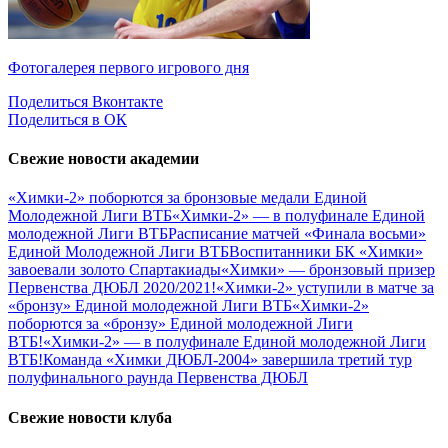
Фотогалерея первого игрового дня
Поделиться Вконтакте
Поделиться в ОК
Свежие новости академии
«Химки-2» поборются за бронзовые медали Единой
Молодежной Лиги ВТБ
«Химки-2» — в полуфинале Единой
молодежной Лиги ВТБ
Расписание матчей «Финала восьми»
Единой Молодежной Лиги ВТБ
Воспитанники БК «Химки»
завоевали золото Спартакиады
«Химки» — бронзовый призер
Первенства ДЮБЛ 2020/2021!
«Химки-2» уступили в матче за
«бронзу» Единой молодежной Лиги ВТБ
«Химки-2»
поборются за «бронзу» Единой молодежной Лиги
ВТБ!
«Химки-2» — в полуфинале Единой молодежной Лиги
ВТБ!
Команда «Химки ДЮБЛ-2004» завершила третий тур
полуфинального раунда Первенства ДЮБЛ
Свежие новости клуба