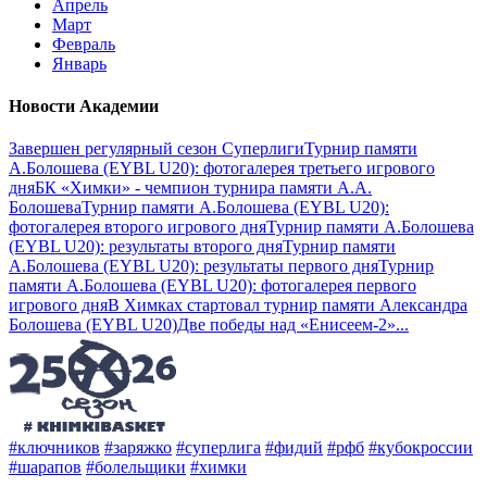
Апрель
Март
Февраль
Январь
Новости Академии
Завершен регулярный сезон Суперлиги
Турнир памяти
А.Болошева (EYBL U20): фотогалерея третьего игрового
дня
БК «Химки» - чемпион турнира памяти А.А.
Болошева
Турнир памяти А.Болошева (EYBL U20):
фотогалерея второго игрового дня
Турнир памяти А.Болошева
(EYBL U20): результаты второго дня
Турнир памяти
А.Болошева (EYBL U20): результаты первого дня
Турнир
памяти А.Болошева (EYBL U20): фотогалерея первого
игрового дня
В Химках стартовал турнир памяти Александра
Болошева (EYBL U20)
Две победы над «Енисеем-2»
...
#ключников
#заряжко
#суперлига
#фидий
#рфб
#кубокроссии
#шарапов
#болельщики
#химки