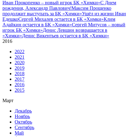
Иван Прокопенко – новый игрок БК «Химки»
С Днем
рождения, Александр Павлович!
Максим Прощенко
продолжит выступать за БК «Химки»
Ушёл из жизни Иван
Едешко
Сергей Михалев остается в БК «Химки»
Клим
Адайкин остается в БК «Химки»
Сергей Митусов – новый
игрок БК «Химки»
Денис Левшин возвращается в
«Химки»
Денис Викентьев остается в БК «Химки»
2016
2022
2021
2020
2019
2018
2017
2016
2015
Март
Декабрь
Ноябрь
Октябрь
Сентябрь
Май