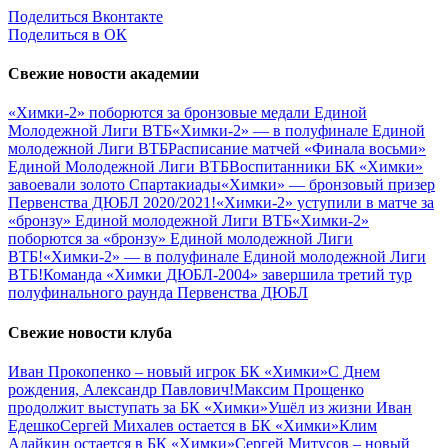
Поделиться Вконтакте
Поделиться в ОК
Свежие новости академии
«Химки-2» поборются за бронзовые медали Единой
Молодежной Лиги ВТБ
«Химки-2» — в полуфинале Единой
молодежной Лиги ВТБ
Расписание матчей «Финала восьми»
Единой Молодежной Лиги ВТБ
Воспитанники БК «Химки»
завоевали золото Спартакиады
«Химки» — бронзовый призер
Первенства ДЮБЛ 2020/2021!
«Химки-2» уступили в матче за
«бронзу» Единой молодежной Лиги ВТБ
«Химки-2»
поборются за «бронзу» Единой молодежной Лиги
ВТБ!
«Химки-2» — в полуфинале Единой молодежной Лиги
ВТБ!
Команда «Химки ДЮБЛ-2004» завершила третий тур
полуфинального раунда Первенства ДЮБЛ
Свежие новости клуба
Иван Прокопенко – новый игрок БК «Химки»
С Днем
рождения, Александр Павлович!
Максим Прощенко
продолжит выступать за БК «Химки»
Ушёл из жизни Иван
Едешко
Сергей Михалев остается в БК «Химки»
Клим
Адайкин остается в БК «Химки»
Сергей Митусов – новый