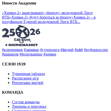
Новости Академии
«Химки-2» выигрывают «бронзу» молодежной Лиги
ВТБ
«Химки-2» будут бороться за бронзу
«Химки-2» - в
полуфинале Единой молодежной Лиги ВТБ
...
#ключников
#заряжко
#суперлига
#фидий
#рфб
#кубокроссии
#шарапов
#болельщики
#химки
СЕЗОН 19/20
Турнирная таблица
Расписание игр
Репортажи матчей
КОМАНДА
Состав команды
Тренеры и персонал
Статистика игроков