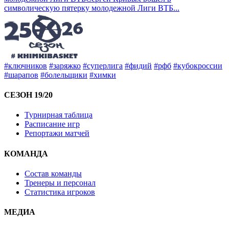
символическую пятерку молодежной Лиги ВТБ
...
#ключников
#заряжко
#суперлига
#фидий
#рфб
#кубокроссии
#шарапов
#болельщики
#химки
СЕЗОН 19/20
Турнирная таблица
Расписание игр
Репортажи матчей
КОМАНДА
Состав команды
Тренеры и персонал
Статистика игроков
МЕДИА