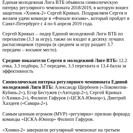
Единая молодежная Лига ВТБ объявила символическую
пятерку регулярного чемпионата 2018/2019, в которую вошел
защитник «Химок-2» Сергей Кривых. Поздравляем Сергея и
желаем удачи команде в «Финале восьми», который пройдет в
Санкт-Петербурге с 4 по 6 апреля 2019 года.
Сергей Кривых – лидер Единой молодежной Лиги ВТБ по
перехватам (3.3 за игру), также он входит в десятку лучших
распасовщиков турнира (в среднем за игру раздает 3.7
передачи – восьмое место).
Средние показатели Сергея в молодежной Лиге ВТБ:
12.2
очка, 3.3 подбора, 3.7 передачи, 3.3 перехвата и 13.4 балла за
эффективность
Символическая пятерка регулярного чемпионата Единой
молодежной Лиги ВТБ:
Александр Щербенев («Локомотив-
Кубань-2»), Егор Бестужев («Автодор-2»), Сергей Кривых
(«Химки-2»), Филипп Гафуров («ЦСКА-Юниор»), Дмитрий
Халдеев («Самара-2»).
Самым ценным игроком (MVP) «регулярки» признан форвард
команды «ЦСКА-Юниор» Филипп Гафуров.
«Химки-2» завершили регулярный чемпионат на третьем