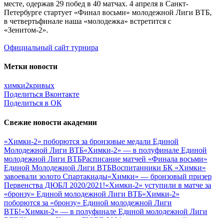
месте, одержав 29 побед в 40 матчах. 4 апреля в Санкт-
Петербурге стартует «Финал восьми» молодежной Лиги ВТБ,
в четвертьфинале наша «молодежка» встретится с
«Зенитом-2».
Официальный сайт турнира
Метки новости
химки2
кривых
Поделиться Вконтакте
Поделиться в ОК
Свежие новости академии
«Химки-2» поборются за бронзовые медали Единой
Молодежной Лиги ВТБ
«Химки-2» — в полуфинале Единой
молодежной Лиги ВТБ
Расписание матчей «Финала восьми»
Единой Молодежной Лиги ВТБ
Воспитанники БК «Химки»
завоевали золото Спартакиады
«Химки» — бронзовый призер
Первенства ДЮБЛ 2020/2021!
«Химки-2» уступили в матче за
«бронзу» Единой молодежной Лиги ВТБ
«Химки-2»
поборются за «бронзу» Единой молодежной Лиги
ВТБ!
«Химки-2» — в полуфинале Единой молодежной Лиги