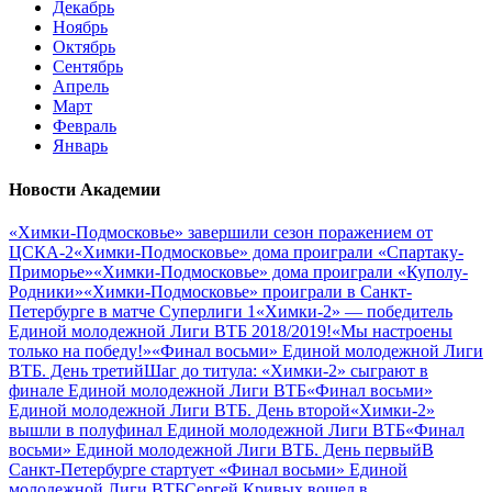
Декабрь
Ноябрь
Октябрь
Сентябрь
Апрель
Март
Февраль
Январь
Новости Академии
«Химки-Подмосковье» завершили сезон поражением от
ЦСКА-2
«Химки-Подмосковье» дома проиграли «Спартаку-
Приморье»
«Химки-Подмосковье» дома проиграли «Куполу-
Родники»
«Химки-Подмосковье» проиграли в Санкт-
Петербурге в матче Суперлиги 1
«Химки-2» — победитель
Единой молодежной Лиги ВТБ 2018/2019!
«Мы настроены
только на победу!»
«Финал восьми» Единой молодежной Лиги
ВТБ. День третий
Шаг до титула: «Химки-2» сыграют в
финале Единой молодежной Лиги ВТБ
«Финал восьми»
Единой молодежной Лиги ВТБ. День второй
«Химки-2»
вышли в полуфинал Единой молодежной Лиги ВТБ
«Финал
восьми» Единой молодежной Лиги ВТБ. День первый
В
Санкт-Петербурге стартует «Финал восьми» Единой
молодежной Лиги ВТБ
Сергей Кривых вошел в