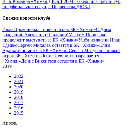
ВТБ!
Команда «Химки ДЮБЛ-2004» завершила третий тур
полуфинального раунда Первенства ДЮБЛ
Свежие новости клуба
Иван Прокопенко – новый игрок БК «Химки»
С Днем
рождения, Александр Павлович!
Максим Прощенко
продолжит выступать за БК «Химки»
Ушёл из жизни Иван
Едешко
Сергей Михалев остается в БК «Химки»
Клим
Адайкин остается в БК «Химки»
Сергей Митусов – новый
игрок БК «Химки»
Денис Левшин возвращается в
«Химки»
Денис Викентьев остается в БК «Химки»
2019
2022
2021
2020
2019
2018
2017
2016
2015
Апрель