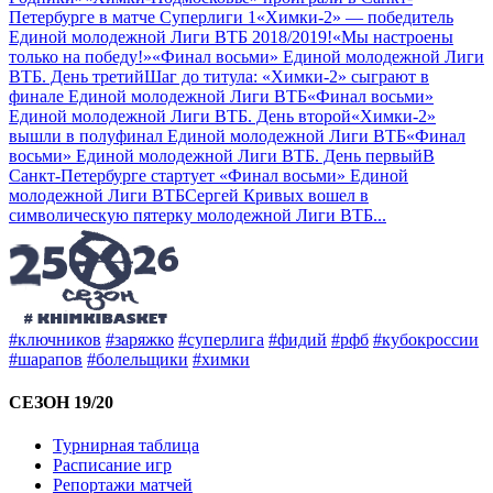
Петербурге в матче Суперлиги 1
«Химки-2» — победитель
Единой молодежной Лиги ВТБ 2018/2019!
«Мы настроены
только на победу!»
«Финал восьми» Единой молодежной Лиги
ВТБ. День третий
Шаг до титула: «Химки-2» сыграют в
финале Единой молодежной Лиги ВТБ
«Финал восьми»
Единой молодежной Лиги ВТБ. День второй
«Химки-2»
вышли в полуфинал Единой молодежной Лиги ВТБ
«Финал
восьми» Единой молодежной Лиги ВТБ. День первый
В
Санкт-Петербурге стартует «Финал восьми» Единой
молодежной Лиги ВТБ
Сергей Кривых вошел в
символическую пятерку молодежной Лиги ВТБ
...
#ключников
#заряжко
#суперлига
#фидий
#рфб
#кубокроссии
#шарапов
#болельщики
#химки
СЕЗОН 19/20
Турнирная таблица
Расписание игр
Репортажи матчей