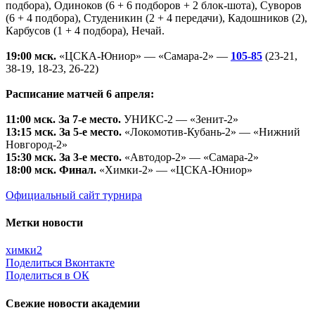
подбора), Одиноков (6 + 6 подборов + 2 блок-шота), Суворов
(6 + 4 подбора), Студеникин (2 + 4 передачи), Кадошников (2),
Карбусов (1 + 4 подбора), Нечай.
19:00 мск.
«ЦСКА-Юниор» — «Самара-2» —
105-85
(23-21,
38-19, 18-23, 26-22)
Расписание матчей 6 апреля:
11:00 мск.
За 7-е место.
УНИКС-2 — «Зенит-2»
13:15 мск.
За 5-е место.
«Локомотив-Кубань-2» — «Нижний
Новгород-2»
15:30 мск.
За 3-е место.
«Автодор-2» — «Самара-2»
18:00 мск.
Финал.
«Химки-2» — «ЦСКА-Юниор»
Официальный сайт турнира
Метки новости
химки2
Поделиться Вконтакте
Поделиться в ОК
Свежие новости академии