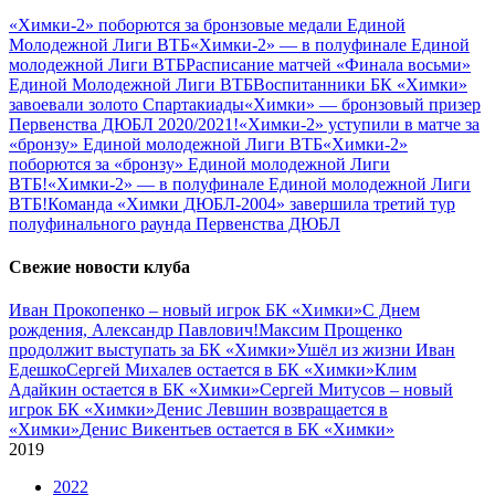
«Химки-2» поборются за бронзовые медали Единой
Молодежной Лиги ВТБ
«Химки-2» — в полуфинале Единой
молодежной Лиги ВТБ
Расписание матчей «Финала восьми»
Единой Молодежной Лиги ВТБ
Воспитанники БК «Химки»
завоевали золото Спартакиады
«Химки» — бронзовый призер
Первенства ДЮБЛ 2020/2021!
«Химки-2» уступили в матче за
«бронзу» Единой молодежной Лиги ВТБ
«Химки-2»
поборются за «бронзу» Единой молодежной Лиги
ВТБ!
«Химки-2» — в полуфинале Единой молодежной Лиги
ВТБ!
Команда «Химки ДЮБЛ-2004» завершила третий тур
полуфинального раунда Первенства ДЮБЛ
Свежие новости клуба
Иван Прокопенко – новый игрок БК «Химки»
С Днем
рождения, Александр Павлович!
Максим Прощенко
продолжит выступать за БК «Химки»
Ушёл из жизни Иван
Едешко
Сергей Михалев остается в БК «Химки»
Клим
Адайкин остается в БК «Химки»
Сергей Митусов – новый
игрок БК «Химки»
Денис Левшин возвращается в
«Химки»
Денис Викентьев остается в БК «Химки»
2019
2022