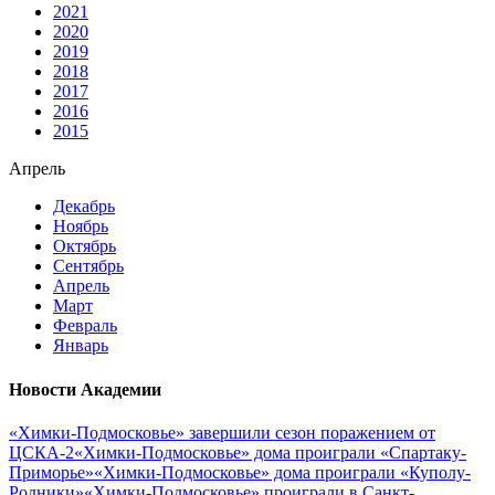
2021
2020
2019
2018
2017
2016
2015
Апрель
Декабрь
Ноябрь
Октябрь
Сентябрь
Апрель
Март
Февраль
Январь
Новости Академии
«Химки-Подмосковье» завершили сезон поражением от
ЦСКА-2
«Химки-Подмосковье» дома проиграли «Спартаку-
Приморье»
«Химки-Подмосковье» дома проиграли «Куполу-
Родники»
«Химки-Подмосковье» проиграли в Санкт-