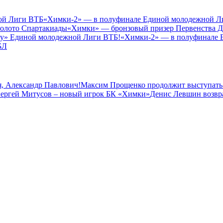
ой Лиги ВТБ
«Химки-2» — в полуфинале Единой молодежной Л
золото Спартакиады
«Химки» — бронзовый призер Первенства 
зу» Единой молодежной Лиги ВТБ!
«Химки-2» — в полуфинале 
БЛ
, Александр Павлович!
Максим Прощенко продолжит выступать
ергей Митусов – новый игрок БК «Химки»
Денис Левшин возвр