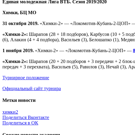
Единая молодежная Лига ВТБ. Сезон 2019/2020
Химки, БЦ МО
31 октября 2019.
«Химки-2» — «Локомотив-Кубань-2-ЦОП»
«Химки-2»:
Шарапов (28 + 18 подборов), Карбусов (10 + 5 подб
(6), Алакин (4 + 4 подбора), Васильев (3), Белошапко (1), Мед
1 ноября 2019.
«Химки-2» — «Локомотив-Кубань-2-ЦОП» —
«Химки-2»:
Шарапов (20 + 20 подборов + 3 передачи + 2 блок-шо
передач + 3 перехвата), Васильев (5), Равилов (3), Нечай (3), А
Турнирное положение
Официальный сайт турнира
Метки новости
химки2
Поделиться Вконтакте
Поделиться в ОК
Свежие новости академии