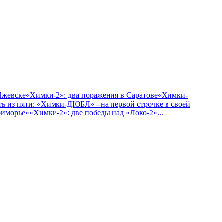
Ижевске
«Химки-2»: два поражения в Саратове
«Химки-
ть из пяти: «Химки-ДЮБЛ» - на первой строчке в своей
риморье»
«Химки-2»: две победы над «Локо-2»
...