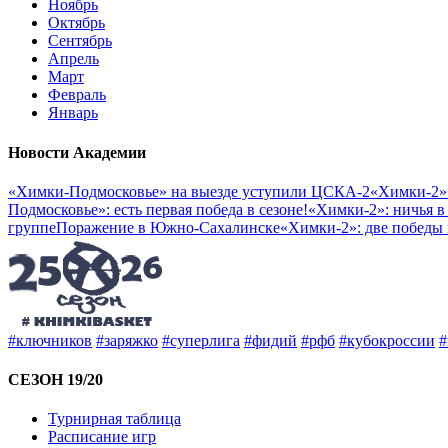
Ноябрь
Октябрь
Сентябрь
Апрель
Март
Февраль
Январь
Новости Академии
«Химки-Подмосковье» на выезде уступили ЦСКА-2
«Химки-2»:
Подмосковье»: есть первая победа в сезоне!
«Химки-2»: ничья в
группе
Поражение в Южно-Сахалинске
«Химки-2»: две победы
#ключников
#заряжко
#суперлига
#фидий
#рфб
#кубокроссии
#
СЕЗОН 19/20
Турнирная таблица
Расписание игр