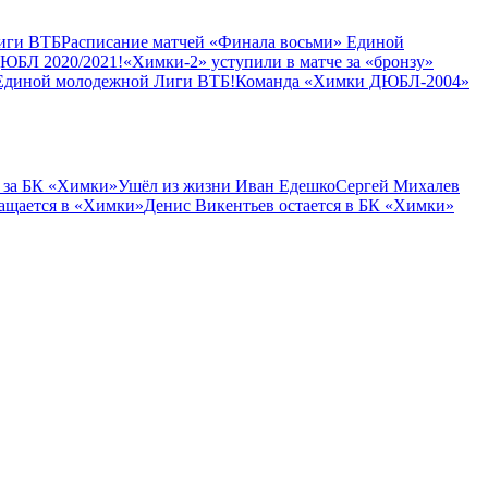
иги ВТБ
Расписание матчей «Финала восьми» Единой
ДЮБЛ 2020/2021!
«Химки-2» уступили в матче за «бронзу»
Единой молодежной Лиги ВТБ!
Команда «Химки ДЮБЛ-2004»
 за БК «Химки»
Ушёл из жизни Иван Едешко
Сергей Михалев
ащается в «Химки»
Денис Викентьев остается в БК «Химки»