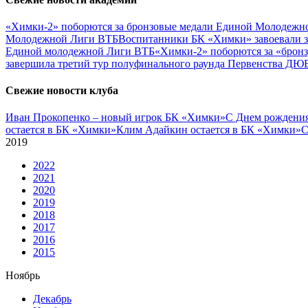
«Химки-2» поборются за бронзовые медали Единой Молодежн
Молодежной Лиги ВТБ
Воспитанники БК «Химки» завоевали 
Единой молодежной Лиги ВТБ
«Химки-2» поборются за «брон
завершила третий тур полуфинального раунда Первенства ДЮ
Свежие новости клуба
Иван Прокопенко – новый игрок БК «Химки»
С Днем рождения
остается в БК «Химки»
Клим Адайкин остается в БК «Химки»
С
2019
2022
2021
2020
2019
2018
2017
2016
2015
Ноябрь
Декабрь