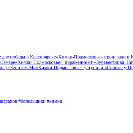
 две победы в Красноярске
«Химки-Подмосковье» проиграли в 
 Самаре
«Химки-Подмосковье»: поражение от «Буревестника»
Пя
 над «Зенитом-М»
«Химки-Подмосковье» уступили «Спартаку-П
шарапов
#болельщики
#химки