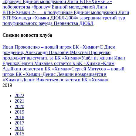
«бронзу» Единой молодежной Лиги ВТБ
«Химки-2»
поборются за «бронзу» Единой молодежной Лиги
ВТБ!
«Химки-2» — в полуфинале Единой молодежной Лиги
ВТБ!
Команда «Химки ДЮБЛ-2004» завершила третий тур
полуфинального раунда Первенства ДЮБЛ
Свежие новости клуба
Иван Прокопенко – новый игрок БК «Химки»
С Днем
рождения, Александр Павлович!
Максим Прощенко
продолжит выступать за БК «Химки»
Ушёл из жизни Иван
Едешко
Сергей Михалев остается в БК «Химки»
Клим
Адайкин остается в БК «Химки»
Сергей Митусов – новый
игрок БК «Химки»
Денис Левшин возвращается в
«Химки»
Денис Викентьев остается в БК «Химки»
2019
2022
2021
2020
2019
2018
2017
2016
2015