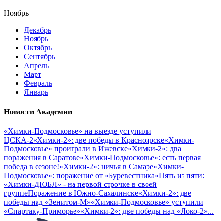
Ноябрь
Декабрь
Ноябрь
Октябрь
Сентябрь
Апрель
Март
Февраль
Январь
Новости Академии
«Химки-Подмосковье» на выезде уступили
ЦСКА-2
«Химки-2»: две победы в Красноярске
«Химки-
Подмосковье» проиграли в Ижевске
«Химки-2»: два
поражения в Саратове
«Химки-Подмосковье»: есть первая
победа в сезоне!
«Химки-2»: ничья в Самаре
«Химки-
Подмосковье»: поражение от «Буревестника»
Пять из пяти:
«Химки-ДЮБЛ» - на первой строчке в своей
группе
Поражение в Южно-Сахалинске
«Химки-2»: две
победы над «Зенитом-М»
«Химки-Подмосковье» уступили
«Спартаку-Приморье»
«Химки-2»: две победы над «Локо-2»
...