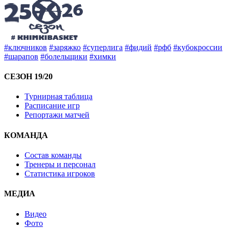
#ключников
#заряжко
#суперлига
#фидий
#рфб
#кубокроссии
#шарапов
#болельщики
#химки
СЕЗОН 19/20
Турнирная таблица
Расписание игр
Репортажи матчей
КОМАНДА
Состав команды
Тренеры и персонал
Статистика игроков
МЕДИА
Видео
Фото