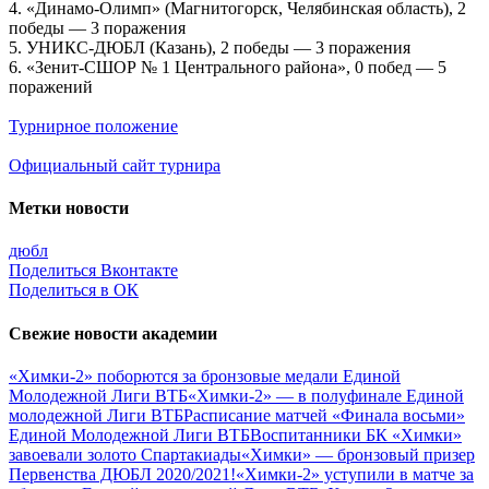
4. «Динамо-Олимп» (Магнитогорск, Челябинская область), 2
победы — 3 поражения
5. УНИКС-ДЮБЛ (Казань), 2 победы — 3 поражения
6. «Зенит-СШОР № 1 Центрального района», 0 побед — 5
поражений
Турнирное положение
Официальный сайт турнира
Метки новости
дюбл
Поделиться Вконтакте
Поделиться в ОК
Свежие новости академии
«Химки-2» поборются за бронзовые медали Единой
Молодежной Лиги ВТБ
«Химки-2» — в полуфинале Единой
молодежной Лиги ВТБ
Расписание матчей «Финала восьми»
Единой Молодежной Лиги ВТБ
Воспитанники БК «Химки»
завоевали золото Спартакиады
«Химки» — бронзовый призер
Первенства ДЮБЛ 2020/2021!
«Химки-2» уступили в матче за