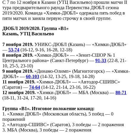
С 7 по 12 ноября в Казани (УТЦ Васильево) прошли матчи II
тура предварительного раунда Первенства ДЮБЛ сезона
2019/2020. Команда «Химки-ДЮБЛ» одержала пять побед в
пяти матчах и заняла первую строчку в своей группе.
ДЮБЛ 2019/2020. Группа «В1»
Казань, УТЦ Васильево
7 ноября 2019.
УНИКС-ДЮБЛ (Казань) — «Химки-ДЮБЛ»
—
53-74
(16-12, 9-16, 16-28, 12-18)
8 ноября 2019.
«Химки-ДЮБЛ» — «Зенит-СШОР № 1
Центрального района» (Санкт-Петербург) —
91-33
(22-8, 21-
10, 25-5, 23-10)
9 ноября 2019.
«Динамо-Олимп» (Магнитогорск) — «Химки-
ДЮБЛ» —
60-103
(14-32, 13-25, 19-18, 14-28)
11 ноября 2019.
«Химки-ДЮБЛ» — «Автодор-СШИВС»
(Саратов) —
74-64
(14-12, 21-14, 23-16, 16-22)
12 ноября 2019.
«Химки-ДЮБЛ» — МБА (Москва) —
80-71
(18-11, 31-24, 17-20, 14-16)
Группа «В1». Итоговое положение команд:
1. «Химки ДЮБЛ» (Московская область), 5 побед — 0
поражений
2. «Автодор-СШИВС» (Саратов), 3 победы — 2 поражения
3. МБА (Москва), 3 победы — 2 поражения