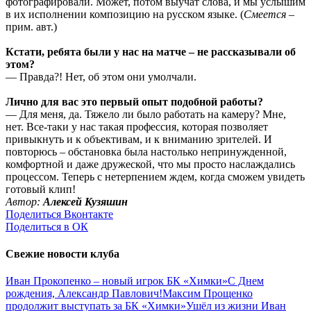
фотографировали. Может, потом выучат слова, и мы услышим
в их исполнении композицию на русском языке. (
Смеется
–
прим. авт.)
Кстати, ребята были у нас на матче – не рассказывали об
этом?
— Правда?! Нет, об этом они умолчали.
Лично для вас это первый опыт подобной работы?
— Для меня, да. Тяжело ли было работать на камеру? Мне,
нет. Все-таки у нас такая профессия, которая позволяет
привыкнуть и к объективам, и к вниманию зрителей. И
повторюсь – обстановка была настолько непринужденной,
комфортной и даже дружеской, что мы просто наслаждались
процессом. Теперь с нетерпением ждем, когда сможем увидеть
готовый клип!
Автор:
Алексей Кузяшин
Поделиться Вконтакте
Поделиться в ОК
Свежие новости клуба
Иван Прокопенко – новый игрок БК «Химки»
С Днем
рождения, Александр Павлович!
Максим Прощенко
продолжит выступать за БК «Химки»
Ушёл из жизни Иван