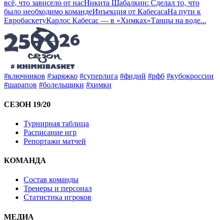
всё, что зависело от нас
Никита Шабалкин: Сделал то, что
было необходимо команде
Инъекция от Кабесаса
На пути к
Евробаскету
Карлос Кабесас — в «Химках»
Танцы на воде
...
#ключников
#заряжко
#суперлига
#фидий
#рфб
#кубокроссии
#шарапов
#болельщики
#химки
СЕЗОН 19/20
Турнирная таблица
Расписание игр
Репортажи матчей
КОМАНДА
Состав команды
Тренеры и персонал
Статистика игроков
МЕДИА