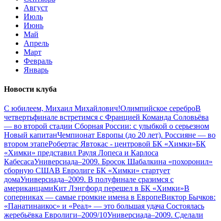
Август
Июль
Июнь
Май
Апрель
Март
Февраль
Январь
Новости клуба
С юбилеем, Михаил Михайлович!
Олимпийское серебро
В
четвертьфинале встретимся с Францией
Команда Соловьёва
— во второй стадии
Сборная России: с улыбкой о серьезном
Новый капитан
Чемпионат Европы (до 20 лет). Россияне — во
втором этапе
Робертас Явтокас - центровой БК «Химки»
БК
«Химки» представил Рауля Лопеса и Карлоса
Кабесаса
Универсиада–2009. Бросок Шабалкина «похоронил»
сборную США
В Евролиге БК «Химки» стартует
дома
Универсиада–2009. В полуфинале сразимся с
американцами
Кит Лэнгфорд перешел в БК «Химки»
В
соперниках — самые громкие имена в Европе
Виктор Бычков:
«Панатинаикос» и «Реал» — это большая удача
Состоялась
жеребьёвка Евролиги–2009/10
Универсиада–2009. Сделали