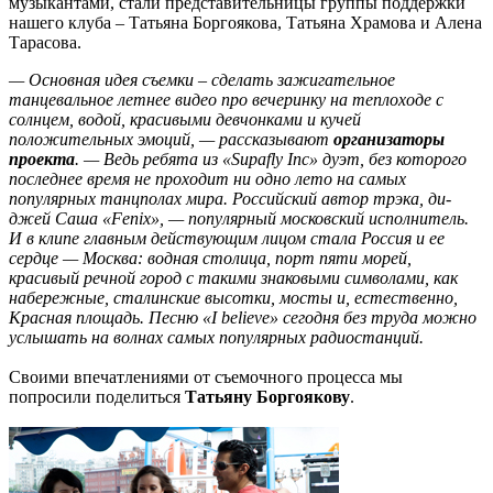
музыкантами, стали представительницы группы поддержки
нашего клуба – Татьяна Боргоякова, Татьяна Храмова и Алена
Тарасова.
— Основная идея съемки – сделать зажигательное
танцевальное летнее видео про вечеринку на теплоходе с
солнцем, водой, красивыми девчонками и кучей
положительных эмоций, — рассказывают
организаторы
проекта
. — Ведь ребята из «Supafly Inc» дуэт, без которого
последнее время не проходит ни одно лето на самых
популярных танцполах мира. Российский автор трэка, ди-
джей Саша «Fenix», — популярный московский исполнитель.
И в клипе главным действующим лицом стала Россия и ее
сердце — Москва: водная столица, порт пяти морей,
красивый речной город с такими знаковыми символами, как
набережные, сталинские высотки, мосты и, естественно,
Красная площадь. Песню «I believe» сегодня без труда можно
услышать на волнах самых популярных радиостанций.
Своими впечатлениями от съемочного процесса мы
попросили поделиться
Татьяну Боргоякову
.