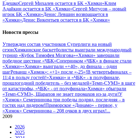
Едешко
Сергей Михалев остается в БК «Химки»
Клим
Адайкин остается в БК «Химки»
Сергей Митусов – новый
игрок БК «Химки»
Денис Левшин возвращается в
«Химки»
Денис Викентьев остается в БК «Химки»
Новости прессы
Утвержден состав участников Cуперлиги на новый
сезон
Химкинские баскетболисты выиграли международный
турнир «Кубок Тимофея Мозгова»
«Химки» завершили
победное шествие «ЧБК»
Соперником «ЧБК» в финале стали
«Химки»
«Химки» выиграли «+40», до финала – один
шаг
Реванш «Химок»: «+1» после «-25»!
В четвертьфиналах –
11:4 в пользу гостей!
«Химки» и «ЧБК» - в полуфинале,
прошлогодний победитель – без медалей
«Темп-СУМЗ» в шаге
от катастрофы, «ЧБК» - от полуфинала
«Химки» обыграли
«Темп-СУМЗ», Шарапов не знает промахов из-за дуги!
У
«Химок» Семернинова три победы подряд, последняя – в
гостях над лидером!
Приморское «Динамо» - первое, у
«Химок» Семернинова – 208 очков в двух играх!
...
2009
2026
2025
2024