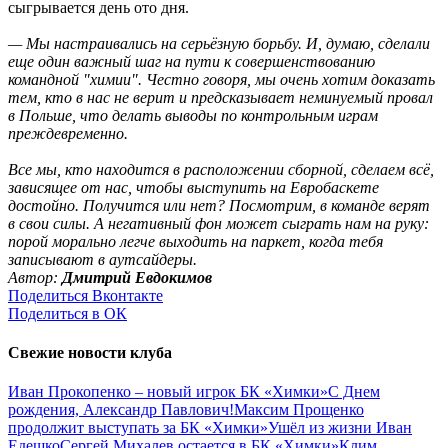
сыгрывается день ото дня.
— Мы настраивались на серьёзную борьбу. И, думаю, сделали
еще один важный шаг на пути к совершенствованию
командной "химии". Честно говоря, мы очень хотим доказать
тем, кто в нас не верит и предсказывает неминуемый провал
в Польше, что делать выводы по контрольным играм
преждевременно.
Все мы, кто находится в расположении сборной, сделаем всё,
зависящее от нас, чтобы выступить на Евробаскете
достойно. Получится или нет? Посмотрим, в команде верят
в свои силы. А негативный фон может сыграть нам на руку:
порой морально легче выходить на паркет, когда тебя
записывают в аутсайдеры.
Автор:
Дмитрий Евдокимов
Поделиться Вконтакте
Поделиться в ОК
Свежие новости клуба
Иван Прокопенко – новый игрок БК «Химки»
С Днем
рождения, Александр Павлович!
Максим Прощенко
продолжит выступать за БК «Химки»
Ушёл из жизни Иван
Едешко
Сергей Михалев остается в БК «Химки»
Клим