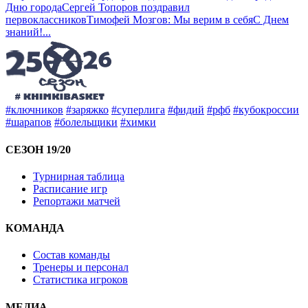
Дню города
Сергей Топоров поздравил
первоклассников
Тимофей Мозгов: Мы верим в себя
С Днем
знаний!
...
#ключников
#заряжко
#суперлига
#фидий
#рфб
#кубокроссии
#шарапов
#болельщики
#химки
СЕЗОН 19/20
Турнирная таблица
Расписание игр
Репортажи матчей
КОМАНДА
Состав команды
Тренеры и персонал
Статистика игроков
МЕДИА