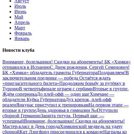
Август
Июль
Июнь
Май
Апрель
Март
Февраль
Январь
Новости клуба
Внимание, болельщики! Скидки на абонементы!
БК «Химки»
отправился в Испанию
С Днем рождения, Сергей Семенович!
БК «Химки» обладатель грамоты Губернатора
Поздравляем!
В
заключительном поединке — победа
Остаётся ждать
«пригласительного билета»
Продолжим борьбу за путёвку в
Турцию
В четвертьфинале играем с сербами
Вторые в группе.
Ждём соперника
До плей-офф — один шаг
Химчане —
обладатели Кубка Губернатора
Дух крепок, плей-офф
реален
Янкунас приступил к тренировкам
На первом этапе —
вторые в группе
День здоровья в гимназии №4
Уступили
сборной Германии
Защита титула. Первый шаг —
успешный
Внимание, болельщики! Скидки на абонементы!
Мастер-класс в День города
Химкинский медведь на удачу
сборной
Кит Лэнгфорд присоединился к команде
Награды ко