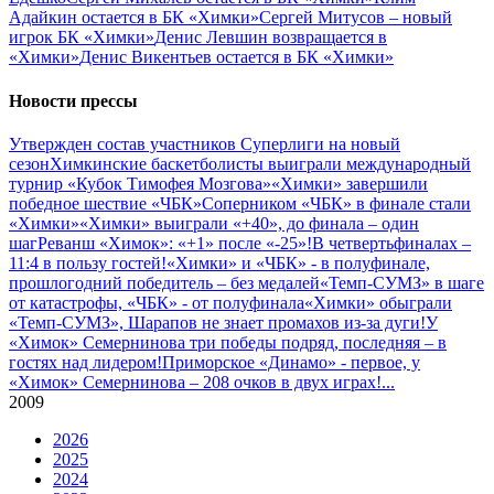
Адайкин остается в БК «Химки»
Сергей Митусов – новый
игрок БК «Химки»
Денис Левшин возвращается в
«Химки»
Денис Викентьев остается в БК «Химки»
Новости прессы
Утвержден состав участников Cуперлиги на новый
сезон
Химкинские баскетболисты выиграли международный
турнир «Кубок Тимофея Мозгова»
«Химки» завершили
победное шествие «ЧБК»
Соперником «ЧБК» в финале стали
«Химки»
«Химки» выиграли «+40», до финала – один
шаг
Реванш «Химок»: «+1» после «-25»!
В четвертьфиналах –
11:4 в пользу гостей!
«Химки» и «ЧБК» - в полуфинале,
прошлогодний победитель – без медалей
«Темп-СУМЗ» в шаге
от катастрофы, «ЧБК» - от полуфинала
«Химки» обыграли
«Темп-СУМЗ», Шарапов не знает промахов из-за дуги!
У
«Химок» Семернинова три победы подряд, последняя – в
гостях над лидером!
Приморское «Динамо» - первое, у
«Химок» Семернинова – 208 очков в двух играх!
...
2009
2026
2025
2024