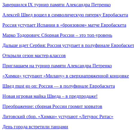
Завершился IX турнир памяти Александра Петренко
Алексей Швед вошел в символическую пятерку Евробаскета
Россия уступает Испании в «бронзовом» матче Евробаскета
Марко Тодорович: Сборная России – это топ-уровень
Дальше идет Сербия: Россия уступает в полуфинале Евробаске
Открыли сезон мастер-классов
Приглашаем на турнир памяти Александра Петренко
«Химки» уступают «Милану» в сверхнапряженной концовке
Швед must go on: Россия — в полуфинале Евробаскета
Новая игровая майка Шведа – в предпродаже!
Преображение: сборная России громит хорватов
Литовский сбор. «Химки» уступают «Летувос Ритас»
День города встретили танцами