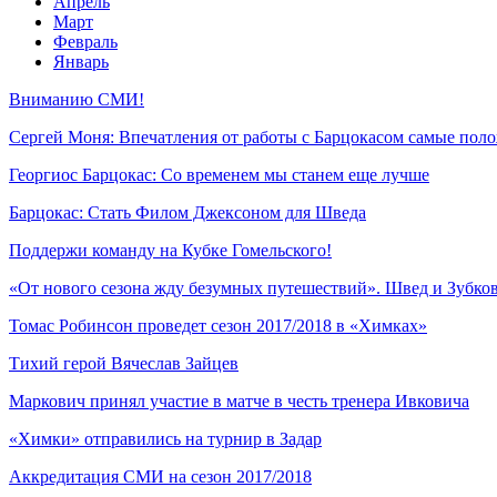
Апрель
Март
Февраль
Январь
Вниманию СМИ!
Сергей Моня: Впечатления от работы с Барцокасом самые пол
Георгиос Барцокас: Со временем мы станем еще лучше
Барцокас: Стать Филом Джексоном для Шведа
Поддержи команду на Кубке Гомельского!
«От нового сезона жду безумных путешествий». Швед и Зубко
Томас Робинсон проведет сезон 2017/2018 в «Химках»
Тихий герой Вячеслав Зайцев
Маркович принял участие в матче в честь тренера Ивковича
«Химки» отправились на турнир в Задар
Аккредитация СМИ на сезон 2017/2018