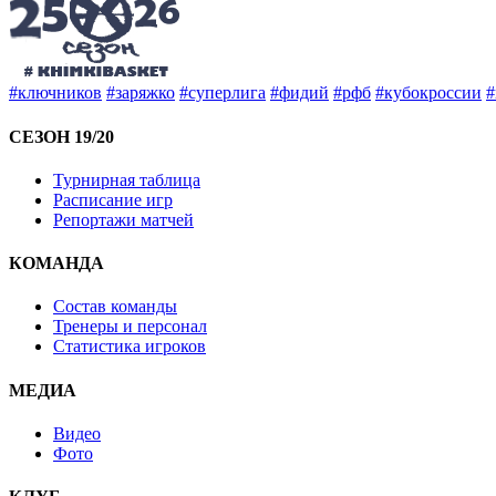
#ключников
#заряжко
#суперлига
#фидий
#рфб
#кубокроссии
#
СЕЗОН 19/20
Турнирная таблица
Расписание игр
Репортажи матчей
КОМАНДА
Состав команды
Тренеры и персонал
Статистика игроков
МЕДИА
Видео
Фото