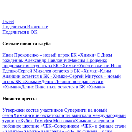
Tweet
Поделиться Вконтакте
Поделиться в ОК
Свежие новости клуба
Иван Прокопенко – новый игрок БК «Химки»
С Днем
рождения, Александр Павлович!
Максим Прощенко
продолжит выступать за БК «Химки»
Ушёл из жизни Иван
Едешко
Сергей Михалев остается в БК «Химки»
Клим
Адайкин остается в БК «Химки»
Сергей Митусов – новый
игрок БК «Химки»
Денис Левшин возвращается в
«Химки»
Денис Викентьев остается в БК «Химки»
Новости прессы
Утвержден состав участников Cуперлиги на новый
сезон
Химкинские баскетболисты выиграли международный
турнир «Кубок Тимофея Мозгова»
«Химки» завершили
победное шествие «ЧБК»
Соперником «ЧБК» в финале стали
«Химки»
«Химки» выиграли «+40», до финала – один