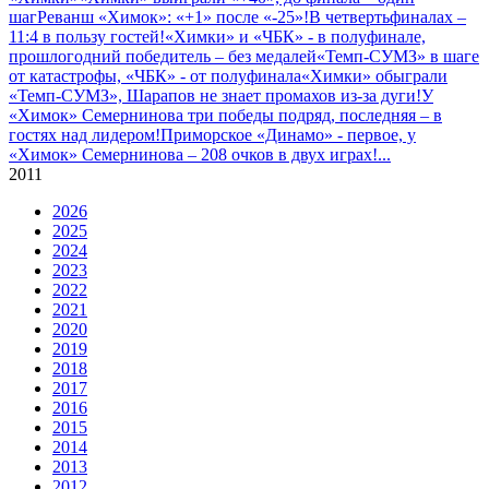
шаг
Реванш «Химок»: «+1» после «-25»!
В четвертьфиналах –
11:4 в пользу гостей!
«Химки» и «ЧБК» - в полуфинале,
прошлогодний победитель – без медалей
«Темп-СУМЗ» в шаге
от катастрофы, «ЧБК» - от полуфинала
«Химки» обыграли
«Темп-СУМЗ», Шарапов не знает промахов из-за дуги!
У
«Химок» Семернинова три победы подряд, последняя – в
гостях над лидером!
Приморское «Динамо» - первое, у
«Химок» Семернинова – 208 очков в двух играх!
...
2011
2026
2025
2024
2023
2022
2021
2020
2019
2018
2017
2016
2015
2014
2013
2012