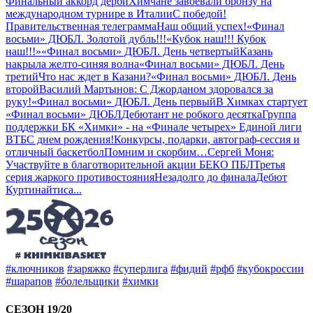
Финальный аккорд дерби
Химчане завоевали бронзу на
международном турнире в Италии
С победой!
Правительственная телеграмма
Наш общий успех!
«Финал
восьми» ДЮБЛ. Золотой дубль!!!
«Кубок наш!!! Кубок
наш!!!»
«Финал восьми» ДЮБЛ. День четвертый
Казань
накрыла желто-синяя волна
«Финал восьми» ДЮБЛ. День
третий
Что нас ждет в Казани?
«Финал восьми» ДЮБЛ. День
второй
Василий Мартынов: С Джорданом здоровался за
руку!
«Финал восьми» ДЮБЛ. День первый
В Химках стартует
«Финал восьми» ДЮБЛ
Дебютант не робкого десятка
Группа
поддержки БК «Химки» - на «Финале четырех» Единой лиги
ВТБ
С днем рождения!
Конкурсы, подарки, автограф-сессия и
отличный баскетбол
Помним и скорбим…
Сергей Моня:
Участвуйте в благотворительной акции БЕКО ПБЛ
Третья
серия жаркого противостояния
Незадолго до финала
Дебют
Куртинайтиса
...
#ключников
#заряжко
#суперлига
#фидий
#рфб
#кубокроссии
#шарапов
#болельщики
#химки
СЕЗОН 19/20