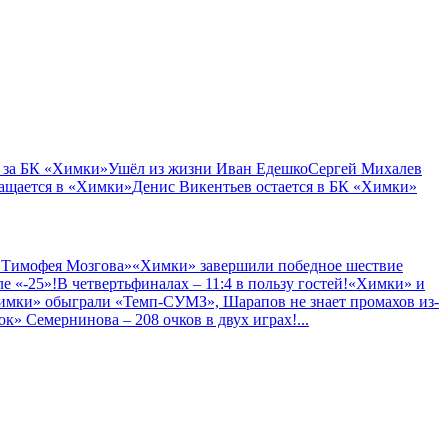
 за БК «Химки»
Ушёл из жизни Иван Едешко
Сергей Михалев
ащается в «Химки»
Денис Викентьев остается в БК «Химки»
 Тимофея Мозгова»
«Химки» завершили победное шествие
е «-25»!
В четвертьфиналах – 11:4 в пользу гостей!
«Химки» и
имки» обыграли «Темп-СУМЗ», Шарапов не знает промахов из-
к» Семернинова – 208 очков в двух играх!
...