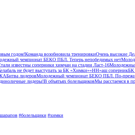
овым годом!
Команда возобновила тренировки
Очень высокие Д
одежный чемпионат БЕКО ПБЛ. Теперь непобедимых нет
Молод
тали известны соперники химчан на стадии Ласт-16
Молодежны
елабаль не будет выступать за БК «Химки»
«НН»аш соперник
БК
СКА
Битва лидеров
Молодежный чемпионат БЕКО ПБЛ. По-преж
диноличные лидеры!
В объятьях болельщиков
Мы расстаемся в п
шарапов
#болельщики
#химки