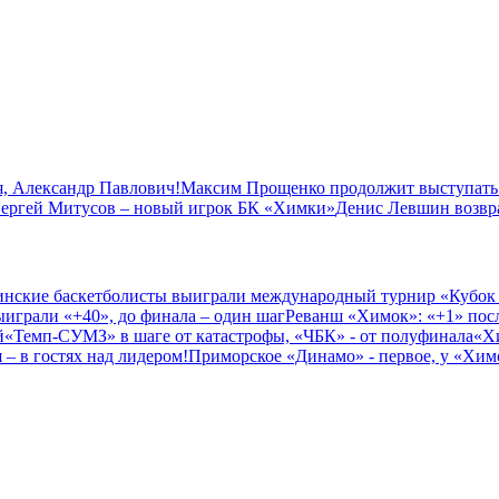
, Александр Павлович!
Максим Прощенко продолжит выступать
ергей Митусов – новый игрок БК «Химки»
Денис Левшин возвр
нские баскетболисты выиграли международный турнир «Кубок
играли «+40», до финала – один шаг
Реванш «Химок»: «+1» посл
й
«Темп-СУМЗ» в шаге от катастрофы, «ЧБК» - от полуфинала
«Х
– в гостях над лидером!
Приморское «Динамо» - первое, у «Химо