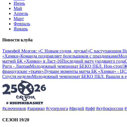
Июнь
Май
Апрель
Март
Февраль
Январь
Новости клуба
Тимофей Мозгов: «С Новым годом, друзья!»
С наступающим Н
«Химки»
Команда поздравляет болельщиков с праздниками
Мол
матчей БК «Химки» в Ласт-16
Последний матч уходящего года
С
Риги - Лиепая
Молодежный чемпионат БЕКО ПБЛ. Нон-стоп!
Ж
французские «ткачи»
Лучшие моменты матча БК «Химки» - Ц
Спустя неделю
Молодежный чемпионат БЕКО ПБЛ. Вышли в е
#ключников
#заряжко
#суперлига
#фидий
#рфб
#кубокроссии
#
СЕЗОН 19/20