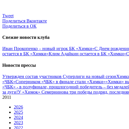
Tweet
Поделиться Вконтакте
Поделиться в ОК
Свежие новости клуба
Иван Прокопенко – новый игрок БК «Химки»
С Днем рождения
остается в БК «Химки»
Клим Адайкин остается в БК «Химки»
С
Новости прессы
Утвержден состав участников Cуперлиги на новый сезон
Химки
«ЧБК»
Соперником «ЧБК» в финале стали «Химки»
«Химки» вы
«ЧБК» - в полуфинале, прошлогодний победитель – без медале
за дуги!
У «Химок» Семернинова три победы подряд, последняя 
2011
2026
2025
2024
2023
2022