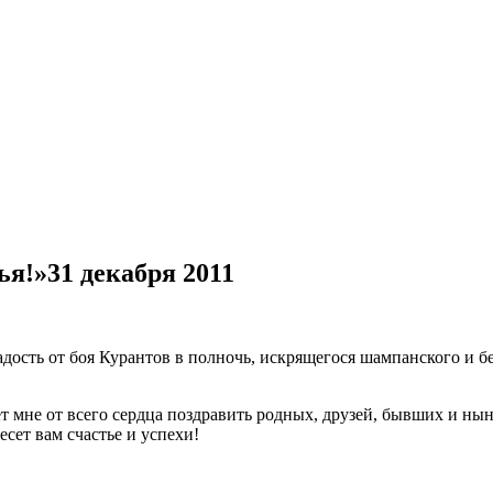
ья!»
31 декабря 2011
адость от боя Курантов в полночь, искрящегося шампанского и бе
ает мне от всего сердца поздравить родных, друзей, бывших и н
сет вам счастье и успехи!