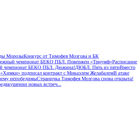
еды Морозы
Конкурс от Тимофея Мозгова и БК
ежный чемпионат БЕКО ПБЛ. Повержен «Триумф»
Расписание
й чемпионат БЕКО ПБЛ. Дюжина!
ДЮБЛ. Пять из пяти
Вместо
 «Химки» подписал контракт с Микаэлем Желабалем
В атаке
нему непобедимы
Страничка Тимофея Мозгова снова открыта!
редвкушении новых встреч
...