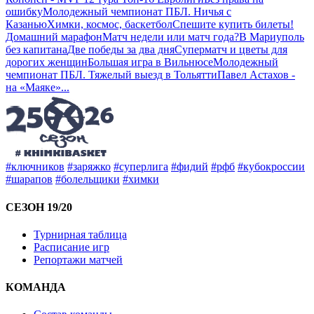
ошибку
Молодежный чемпионат ПБЛ. Ничья с
Казанью
Химки, космос, баскетбол
Спешите купить билеты!
Домашний марафон
Матч недели или матч года?
В Мариуполь
без капитана
Две победы за два дня
Суперматч и цветы для
дорогих женщин
Большая игра в Вильнюсе
Молодежный
чемпионат ПБЛ. Тяжелый выезд в Тольятти
Павел Астахов -
на «Маяке»
...
#ключников
#заряжко
#суперлига
#фидий
#рфб
#кубокроссии
#шарапов
#болельщики
#химки
СЕЗОН 19/20
Турнирная таблица
Расписание игр
Репортажи матчей
КОМАНДА