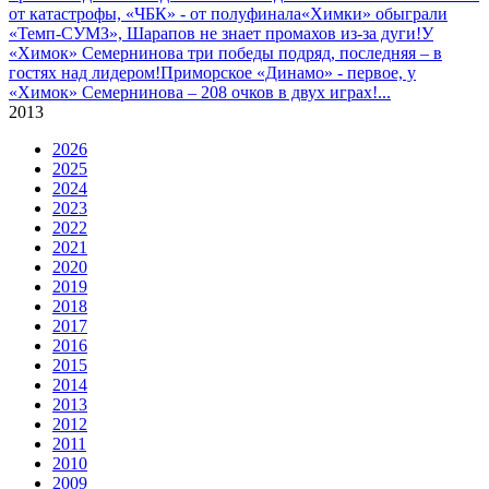
от катастрофы, «ЧБК» - от полуфинала
«Химки» обыграли
«Темп-СУМЗ», Шарапов не знает промахов из-за дуги!
У
«Химок» Семернинова три победы подряд, последняя – в
гостях над лидером!
Приморское «Динамо» - первое, у
«Химок» Семернинова – 208 очков в двух играх!
...
2013
2026
2025
2024
2023
2022
2021
2020
2019
2018
2017
2016
2015
2014
2013
2012
2011
2010
2009