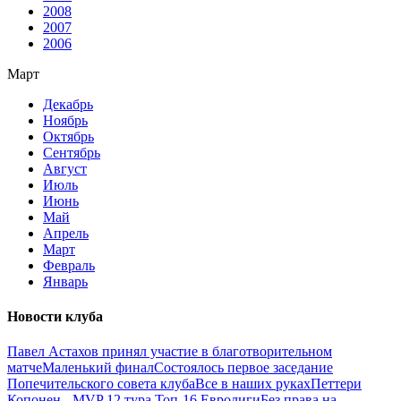
2008
2007
2006
Март
Декабрь
Ноябрь
Октябрь
Сентябрь
Август
Июль
Июнь
Май
Апрель
Март
Февраль
Январь
Новости клуба
Павел Астахов принял участие в благотворительном
матче
Маленький финал
Состоялось первое заседание
Попечительского совета клуба
Все в наших руках
Петтери
Копонен - MVP 12 тура Топ-16 Евролиги
Без права на