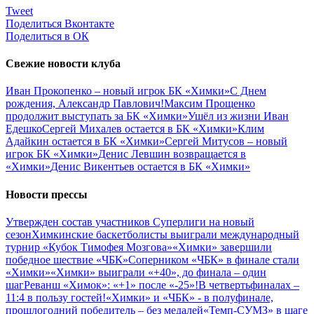
Tweet
Поделиться Вконтакте
Поделиться в ОК
Свежие новости клуба
Иван Прокопенко – новый игрок БК «Химки»
С Днем
рождения, Александр Павлович!
Максим Прощенко
продолжит выступать за БК «Химки»
Ушёл из жизни Иван
Едешко
Сергей Михалев остается в БК «Химки»
Клим
Адайкин остается в БК «Химки»
Сергей Митусов – новый
игрок БК «Химки»
Денис Левшин возвращается в
«Химки»
Денис Викентьев остается в БК «Химки»
Новости прессы
Утвержден состав участников Cуперлиги на новый
сезон
Химкинские баскетболисты выиграли международный
турнир «Кубок Тимофея Мозгова»
«Химки» завершили
победное шествие «ЧБК»
Соперником «ЧБК» в финале стали
«Химки»
«Химки» выиграли «+40», до финала – один
шаг
Реванш «Химок»: «+1» после «-25»!
В четвертьфиналах –
11:4 в пользу гостей!
«Химки» и «ЧБК» - в полуфинале,
прошлогодний победитель – без медалей
«Темп-СУМЗ» в шаге