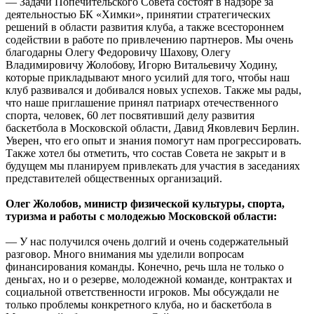
— Задачи Попечительского Совета состоят в надзоре за
деятельностью БК «Химки», принятии стратегических
решений в области развития клуба, а также всестороннем
содействии в работе по привлечению партнеров. Мы очень
благодарны Олегу Федоровичу Шахову, Олегу
Владимировичу Жолобову, Игорю Витальевичу Ходину,
которые прикладывают много усилий для того, чтобы наш
клуб развивался и добивался новых успехов. Также мы рады,
что наше приглашение принял патриарх отечественного
спорта, человек, 60 лет посвятивший делу развития
баскетбола в Московской области, Давид Яковлевич Берлин.
Уверен, что его опыт и знания помогут нам прогрессировать.
Также хотел бы отметить, что состав Совета не закрыт и в
будущем мы планируем привлекать для участия в заседаниях
представителей общественных организаций.
Олег Жолобов, министр физической культуры, спорта,
туризма и работы с молодежью Московской области:
— У нас получился очень долгий и очень содержательный
разговор. Много внимания мы уделили вопросам
финансирования команды. Конечно, речь шла не только о
деньгах, но и о резерве, молодежной команде, контрактах и
социальной ответственности игроков. Мы обсуждали не
только проблемы конкретного клуба, но и баскетбола в