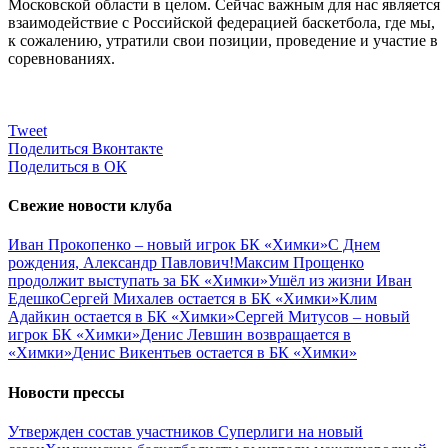
Московской области в целом. Сейчас важным для нас является
взаимодействие с Российской федерацией баскетбола, где мы,
к сожалению, утратили свои позиции, проведение и участие в
соревнованиях.
Tweet
Поделиться Вконтакте
Поделиться в ОК
Свежие новости клуба
Иван Прокопенко – новый игрок БК «Химки»
С Днем
рождения, Александр Павлович!
Максим Прощенко
продолжит выступать за БК «Химки»
Ушёл из жизни Иван
Едешко
Сергей Михалев остается в БК «Химки»
Клим
Адайкин остается в БК «Химки»
Сергей Митусов – новый
игрок БК «Химки»
Денис Левшин возвращается в
«Химки»
Денис Викентьев остается в БК «Химки»
Новости прессы
Утвержден состав участников Cуперлиги на новый