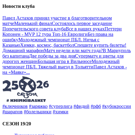
Новости клуба
Павел Астахов принял участие в благотворительном
матче
Маленький финал
Состоялось первое заседание
Попечительского совета клуба
Все в наших руках
Петтери
Копонен - MVP 12 тура Топ-16 Евролиги
Без права на
ошибку
Молодежный чемпионат ПБЛ. Ничья с
Казанью
Химки, космос, баскетбол
Спешите купить билеты!
Домашний марафон
Матч недели или матч года?
В Мариуполь
без капитана
Две победы за два дня
Суперматч и цветы для
дорогих женщин
Большая игра в Вильнюсе
Молодежный
чемпионат ПБЛ. Тяжелый выезд в Тольятти
Павел Астахов -
на «Маяке»
...
#ключников
#заряжко
#суперлига
#фидий
#рфб
#кубокроссии
#шарапов
#болельщики
#химки
СЕЗОН 19/20