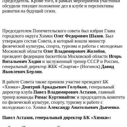
Председатель. Кроме того, в рамках мероприятия участники
обсудили текущее положение дел в клубе и перспективы
развития на будущий сезон.
Председателем Попечительского совета был избран Глава
городского округа Химки
Олег Федорович Шахов
. Был
утвержден состав Совета, в который вошли министр
физической культуры, спорта, туризма и работы с молодежью
Московской области
Олег Владимирович Жолобов
,
президент федерации баскетбола Московской области
Игорь
Витальевич Ходин
и заслуженный тренер СССР и России,
генеральный директор ЖБК «Спартак» (Ногинск)
Давид
Яковлевич Берлин
.
В работе Совета также приняли участие президент БК
«Химки»
Дмитрий Аркадьевич Голубков
, генеральный
директор клуба
Павел Владимирович Астахов
, главный
тренер команды
Римас Куртинайтис
и председатель комитета
по физической культуре, спорту, туризму и работе с
молодежью г.о. Химки
Александр Анатольевич Дьяченко
.
Павел Астахов, генеральный директор БК «Химки»: