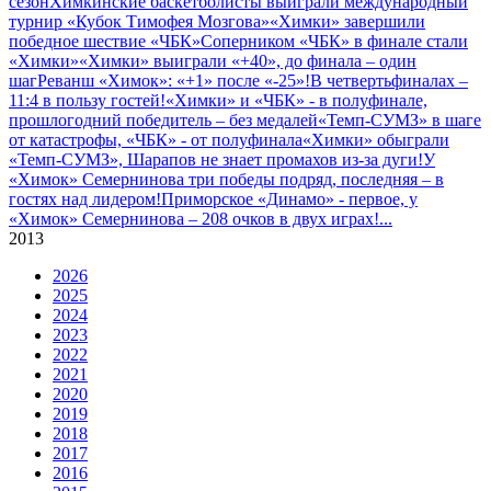
сезон
Химкинские баскетболисты выиграли международный
турнир «Кубок Тимофея Мозгова»
«Химки» завершили
победное шествие «ЧБК»
Соперником «ЧБК» в финале стали
«Химки»
«Химки» выиграли «+40», до финала – один
шаг
Реванш «Химок»: «+1» после «-25»!
В четвертьфиналах –
11:4 в пользу гостей!
«Химки» и «ЧБК» - в полуфинале,
прошлогодний победитель – без медалей
«Темп-СУМЗ» в шаге
от катастрофы, «ЧБК» - от полуфинала
«Химки» обыграли
«Темп-СУМЗ», Шарапов не знает промахов из-за дуги!
У
«Химок» Семернинова три победы подряд, последняя – в
гостях над лидером!
Приморское «Динамо» - первое, у
«Химок» Семернинова – 208 очков в двух играх!
...
2013
2026
2025
2024
2023
2022
2021
2020
2019
2018
2017
2016