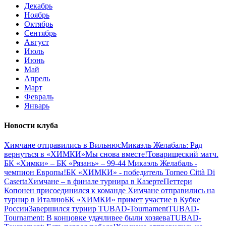
Декабрь
Ноябрь
Октябрь
Сентябрь
Август
Июль
Июнь
Май
Апрель
Март
Февраль
Январь
Новости клуба
Химчане отправились в Вильнюс
Микаэль Желабаль: Рад
вернуться в «ХИМКИ»
Мы снова вместе!
Товарищеский матч.
БК «Химки» – БК «Рязань» – 99-44
Микаэль Желабаль -
чемпион Европы!
БК «ХИМКИ» - победитель Torneo Città Di
Caserta
Химчане – в финале турнира в Казерте
Петтери
Копонен присоединился к команде
Химчане отправились на
турнир в Италию
БК «ХИМКИ» примет участие в Кубке
России
Завершился турнир TUBAD-Tournament
TUBAD-
Tournament: В концовке удачливее были хозяева
TUBAD-