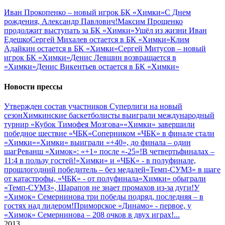
Иван Прокопенко – новый игрок БК «Химки»
С Днем
рождения, Александр Павлович!
Максим Прощенко
продолжит выступать за БК «Химки»
Ушёл из жизни Иван
Едешко
Сергей Михалев остается в БК «Химки»
Клим
Адайкин остается в БК «Химки»
Сергей Митусов – новый
игрок БК «Химки»
Денис Левшин возвращается в
«Химки»
Денис Викентьев остается в БК «Химки»
Новости прессы
Утвержден состав участников Cуперлиги на новый
сезон
Химкинские баскетболисты выиграли международный
турнир «Кубок Тимофея Мозгова»
«Химки» завершили
победное шествие «ЧБК»
Соперником «ЧБК» в финале стали
«Химки»
«Химки» выиграли «+40», до финала – один
шаг
Реванш «Химок»: «+1» после «-25»!
В четвертьфиналах –
11:4 в пользу гостей!
«Химки» и «ЧБК» - в полуфинале,
прошлогодний победитель – без медалей
«Темп-СУМЗ» в шаге
от катастрофы, «ЧБК» - от полуфинала
«Химки» обыграли
«Темп-СУМЗ», Шарапов не знает промахов из-за дуги!
У
«Химок» Семернинова три победы подряд, последняя – в
гостях над лидером!
Приморское «Динамо» - первое, у
«Химок» Семернинова – 208 очков в двух играх!
...
2013