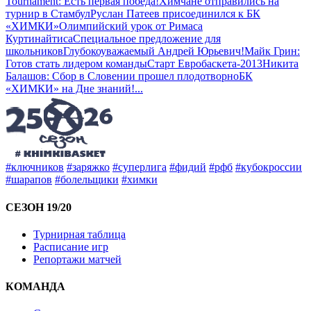
Tournament: Есть первая победа!
Химчане отправились на
турнир в Стамбул
Руслан Патеев присоединился к БК
«ХИМКИ»
Олимпийский урок от Римаса
Куртинайтиса
Специальное предложение для
школьников
Глубокоуважаемый Андрей Юрьевич!
Майк Грин:
Готов стать лидером команды
Старт Евробаскета-2013
Никита
Балашов: Сбор в Словении прошел плодотворно
БК
«ХИМКИ» на Дне знаний!
...
#ключников
#заряжко
#суперлига
#фидий
#рфб
#кубокроссии
#шарапов
#болельщики
#химки
СЕЗОН 19/20
Турнирная таблица
Расписание игр
Репортажи матчей
КОМАНДА