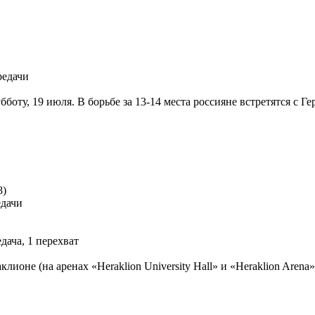
редачи
оту, 19 июля. В борьбе за 13-14 места россияне встретятся с Ге
8)
едачи
едача, 1 перехват
лионе (на аренах «Heraklion University Hall» и «Heraklion Aren