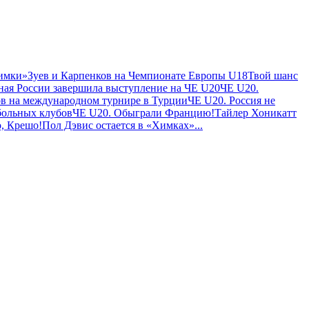
Химки»
Зуев и Карпенков на Чемпионате Европы U18
Твой шанс
ная России завершила выступление на ЧЕ U20
ЧЕ U20.
ов на международном турнире в Турции
ЧЕ U20. Россия не
больных клубов
ЧЕ U20. Обыграли Францию!
Тайлер Хоникатт
, Крешо!
Пол Дэвис остается в «Химках»
...