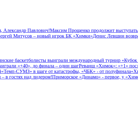
, Александр Павлович!
Максим Прощенко продолжит выступать
ергей Митусов – новый игрок БК «Химки»
Денис Левшин возвр
нские баскетболисты выиграли международный турнир «Кубок
играли «+40», до финала – один шаг
Реванш «Химок»: «+1» посл
й
«Темп-СУМЗ» в шаге от катастрофы, «ЧБК» - от полуфинала
«Х
– в гостях над лидером!
Приморское «Динамо» - первое, у «Химо