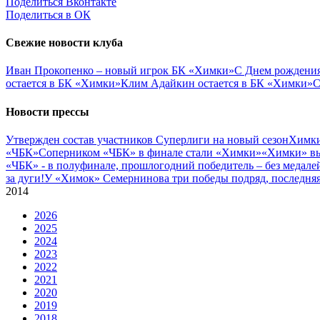
Поделиться Вконтакте
Поделиться в ОК
Свежие новости клуба
Иван Прокопенко – новый игрок БК «Химки»
С Днем рождения
остается в БК «Химки»
Клим Адайкин остается в БК «Химки»
С
Новости прессы
Утвержден состав участников Cуперлиги на новый сезон
Химки
«ЧБК»
Соперником «ЧБК» в финале стали «Химки»
«Химки» вы
«ЧБК» - в полуфинале, прошлогодний победитель – без медале
за дуги!
У «Химок» Семернинова три победы подряд, последняя 
2014
2026
2025
2024
2023
2022
2021
2020
2019
2018