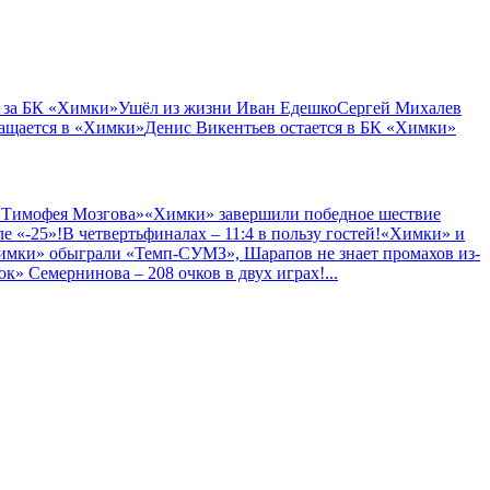
 за БК «Химки»
Ушёл из жизни Иван Едешко
Сергей Михалев
ащается в «Химки»
Денис Викентьев остается в БК «Химки»
 Тимофея Мозгова»
«Химки» завершили победное шествие
е «-25»!
В четвертьфиналах – 11:4 в пользу гостей!
«Химки» и
имки» обыграли «Темп-СУМЗ», Шарапов не знает промахов из-
к» Семернинова – 208 очков в двух играх!
...