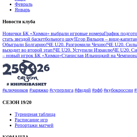
Февраль
Январь
Новости клуба
Новички БК «Химки» выбрали игровые номера
График подгот
стать звездой баскетбольного шоу!
Егор Вяльцев – вице-капита
Обыграли Болгарию!
ЧЕ U20. Разгромили Чехию!
ЧЕ U20. Силь
выходит во второй этап!
ЧЕ U20. Уступили Израилю
ЧЕ U20. Си
– новый игрок БК «Химки»
Станислав Ильницкий на Чемпион
#ключников
#заряжко
#суперлига
#фидий
#рфб
#кубокроссии
#
СЕЗОН 19/20
Турнирная таблица
Расписание игр
Репортажи матчей