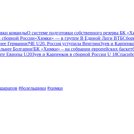
овки команды
О системе подготовки собственного резерва БК «
н сборной России
«Химки» — в группе B Единой Лиги ВТБ
Сбор
нее Германии!
ЧЕ U20. Россия уступила Венгрии
Зуев и Карпенк
льнее Болгарии!
БК «Химки» – на собрании европейских баскет
ате Европы U20
Зуев и Карпенков в сборной России U 18
Спасибо
шарапов
#болельщики
#химки