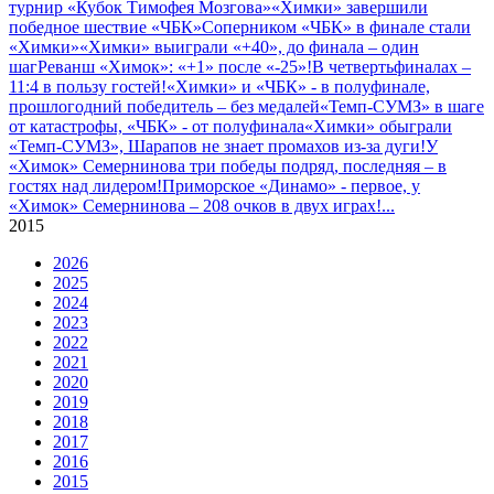
турнир «Кубок Тимофея Мозгова»
«Химки» завершили
победное шествие «ЧБК»
Соперником «ЧБК» в финале стали
«Химки»
«Химки» выиграли «+40», до финала – один
шаг
Реванш «Химок»: «+1» после «-25»!
В четвертьфиналах –
11:4 в пользу гостей!
«Химки» и «ЧБК» - в полуфинале,
прошлогодний победитель – без медалей
«Темп-СУМЗ» в шаге
от катастрофы, «ЧБК» - от полуфинала
«Химки» обыграли
«Темп-СУМЗ», Шарапов не знает промахов из-за дуги!
У
«Химок» Семернинова три победы подряд, последняя – в
гостях над лидером!
Приморское «Динамо» - первое, у
«Химок» Семернинова – 208 очков в двух играх!
...
2015
2026
2025
2024
2023
2022
2021
2020
2019
2018
2017
2016
2015