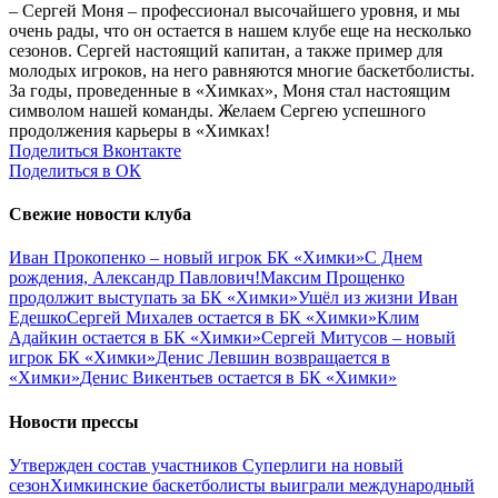
– Сергей Моня – профессионал высочайшего уровня, и мы
очень рады, что он остается в нашем клубе еще на несколько
сезонов. Сергей настоящий капитан, а также пример для
молодых игроков, на него равняются многие баскетболисты.
За годы, проведенные в «Химках», Моня стал настоящим
символом нашей команды. Желаем Сергею успешного
продолжения карьеры в «Химках!
Поделиться Вконтакте
Поделиться в ОК
Свежие новости клуба
Иван Прокопенко – новый игрок БК «Химки»
С Днем
рождения, Александр Павлович!
Максим Прощенко
продолжит выступать за БК «Химки»
Ушёл из жизни Иван
Едешко
Сергей Михалев остается в БК «Химки»
Клим
Адайкин остается в БК «Химки»
Сергей Митусов – новый
игрок БК «Химки»
Денис Левшин возвращается в
«Химки»
Денис Викентьев остается в БК «Химки»
Новости прессы
Утвержден состав участников Cуперлиги на новый
сезон
Химкинские баскетболисты выиграли международный