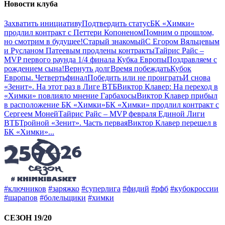
Новости клуба
Захватить инициативу
Подтвердить статус
БК «Химки»
продлил контракт с Петтери Копоненом
Помним о прошлом,
но смотрим в будущее!
Старый знакомый
С Егором Вяльцевым
и Русланом Патеевым продлены контракты
Тайрис Райс –
MVP первого раунда 1/4 финала Кубка Европы
Поздравляем с
рождением сына!
Вернуть долг
Время побеждать
Кубок
Европы. Четвертьфинал
Победить или не проиграть
И снова
«Зенит». На этот раз в Лиге ВТБ
Виктор Клавер: На переход в
«Химки» повлияло мнение Гарбахосы
Виктор Клавер прибыл
в расположение БК «Химки»
БК «Химки» продлил контракт с
Сергеем Моней
Тайрис Райс – MVP февраля Единой Лиги
ВТБ
Тройной «Зенит». Часть первая
Виктор Клавер перешел в
БК «Химки»
...
#ключников
#заряжко
#суперлига
#фидий
#рфб
#кубокроссии
#шарапов
#болельщики
#химки
СЕЗОН 19/20