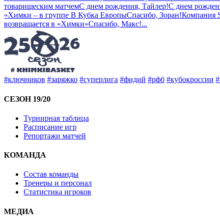
товарищеским матчем
С днем рождения, Тайлер!
С днем рожден
«Химки – в группе B Кубка Европы
Спасибо, Зоран!
Компания 
возвращается в «Химки»
Спасибо, Макс!
...
#ключников
#заряжко
#суперлига
#фидий
#рфб
#кубокроссии
#
СЕЗОН 19/20
Турнирная таблица
Расписание игр
Репортажи матчей
КОМАНДА
Состав команды
Тренеры и персонал
Статистика игроков
МЕДИА