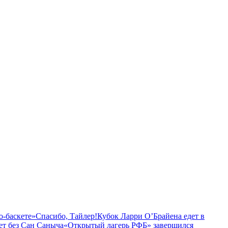
о-баскете»
Спасибо, Тайлер!
Кубок Ларри О’Брайена едет в
ет без Сан Саныча
«Открытый лагерь РФБ» завершился