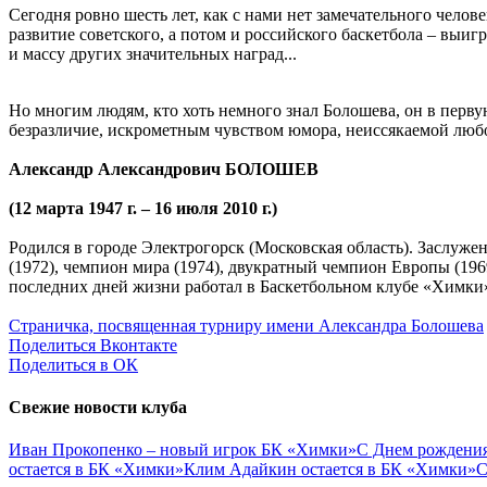
Сегодня ровно шесть лет, как с нами нет замечательного чел
развитие советского, а потом и российского баскетбола – вы
и массу других значительных наград...
Но многим людям, кто хоть немного знал Болошева, он в перв
безразличие, искрометным чувством юмора, неиссякаемой люб
Александр Александрович БОЛОШЕВ
(12 марта 1947 г. – 16 июля 2010 г.)
Родился в городе Электрогорск (Московская область). Заслуж
(1972), чемпион мира (1974), двукратный чемпион Европы (196
последних дней жизни работал в Баскетбольном клубе «Химки
Страничка, посвященная турниру имени Александра Болошева
Поделиться Вконтакте
Поделиться в ОК
Свежие новости клуба
Иван Прокопенко – новый игрок БК «Химки»
С Днем рождения
остается в БК «Химки»
Клим Адайкин остается в БК «Химки»
С