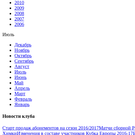
2010
2009
2008
2007
2006
Июль
Декабрь
Ноябрь
Октябрь
Сентябрь
Август
Июль
Июнь
Май
Апрель
Март
Февраль
Январь
Новости клуба
Старт продаж абонементов на сезон 2016/2017
Матчи сборной Р
Химки
Изменения в составе участников Кубка Европы 2016-17