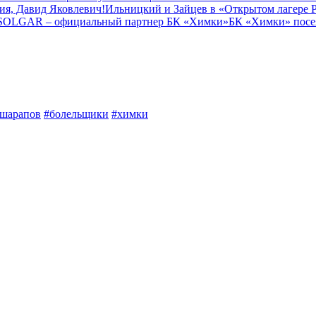
ия, Давид Яковлевич!
Ильницкий и Зайцев в «Открытом лагере
SOLGAR – официальный партнер БК «Химки»
БК «Химки» посея
шарапов
#болельщики
#химки