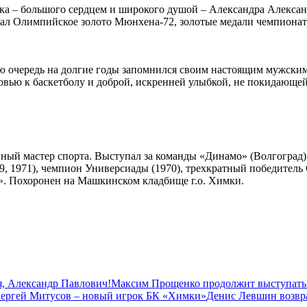
овека – большого сердцем и широкого душой – Александра Алекс
играл Олимпийское золото Мюнхена-72, золотые медали чемпиона
ую очередь на долгие годы запомнился своим настоящим мужски
овью к баскетболу и доброй, искренней улыбкой, не покидающе
енный мастер спорта. Выступал за команды «Динамо» (Волгогра
9, 1971), чемпион Универсиады (1970), трехкратный победитель 
». Похоронен на Машкинском кладбище г.о. Химки.
, Александр Павлович!
Максим Прощенко продолжит выступать
ергей Митусов – новый игрок БК «Химки»
Денис Левшин возвр