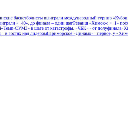
нские баскетболисты выиграли международный турнир «Кубок
играли «+40», до финала – один шаг
Реванш «Химок»: «+1» посл
й
«Темп-СУМЗ» в шаге от катастрофы, «ЧБК» - от полуфинала
«Х
– в гостях над лидером!
Приморское «Динамо» - первое, у «Химо