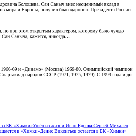
андровича Болошева. Сан Саныч внес неоценимый вклад в
тов мира и Европы, получил благодарность Президента России
м, но при этом открытым характером, которому было чуждо
й Сан Саныча, кажется, никогда…
д) 1966-69 и «Динамо» (Москва) 1969-80. Олимпийский чемпион
Cпартакиад народов СССР (1971, 1975, 1979). С 1999 года и до
 за БК «Химки»
Ушёл из жизни Иван Едешко
Сергей Михалев
ащается в «Химки»
Денис Викентьев остается в БК «Химки»