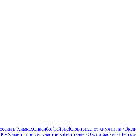
оссии в Химках
Спасибо, Тайрис!
Сюрпризы от химчан на «Эксп
БК «Химки» примет участие в фестивале «Экспо-баскет»
Шесть л