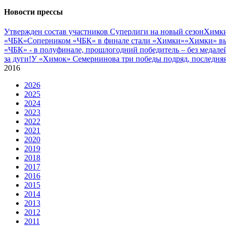
Новости прессы
Утвержден состав участников Cуперлиги на новый сезон
Химки
«ЧБК»
Соперником «ЧБК» в финале стали «Химки»
«Химки» вы
«ЧБК» - в полуфинале, прошлогодний победитель – без медале
за дуги!
У «Химок» Семернинова три победы подряд, последняя 
2016
2026
2025
2024
2023
2022
2021
2020
2019
2018
2017
2016
2015
2014
2013
2012
2011