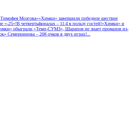
 Тимофея Мозгова»
«Химки» завершили победное шествие
е «-25»!
В четвертьфиналах – 11:4 в пользу гостей!
«Химки» и
имки» обыграли «Темп-СУМЗ», Шарапов не знает промахов из-
к» Семернинова – 208 очков в двух играх!
...