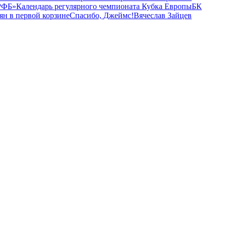
 РФБ»
Календарь регулярного чемпионата Кубка Европы
БК
н в первой корзине
Спасибо, Джеймс!
Вячеслав Зайцев