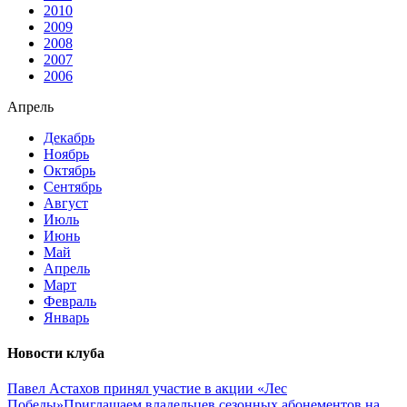
2010
2009
2008
2007
2006
Апрель
Декабрь
Ноябрь
Октябрь
Сентябрь
Август
Июль
Июнь
Май
Апрель
Март
Февраль
Январь
Новости клуба
Павел Астахов принял участие в акции «Лес
Победы»
Приглашаем владельцев сезонных абонементов на