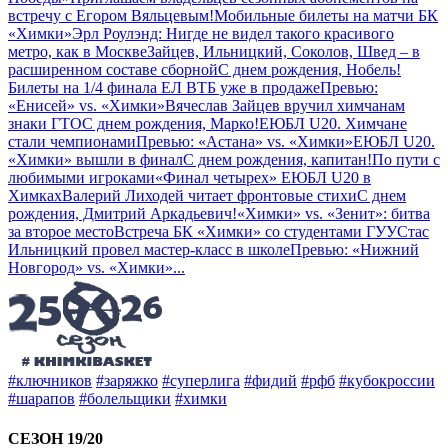
встречу с Егором Вяльцевым!
Мобильные билеты на матчи БК
«Химки»
Эрл Роулэнд: Нигде не видел такого красивого
метро, как в Москве
Зайцев, Ильницкий, Соколов, Швед – в
расширенном составе сборной
С днем рождения, Нобель!
Билеты на 1/4 финала ЕЛ ВТБ уже в продаже
Превью:
«Енисей» vs. «Химки»
Вячеслав Зайцев вручил химчанам
знаки ГТО
С днем рождения, Марко!
ЕЮБЛ U20. Химчане
стали чемпионами
Превью: «Астана» vs. «Химки»
ЕЮБЛ U20.
«Химки» вышли в финал
С днем рождения, капитан!
По пути с
любимыми игроками
«Финал четырех» ЕЮБЛ U20 в
Химках
Валерий Лиходей читает фронтовые стихи
С днем
рождения, Дмитрий Аркадьевич!
«Химки» vs. «Зенит»: битва
за второе место
Встреча БК «Химки» со студентами ГУУ
Стас
Ильницкий провел мастер-класс в школе
Превью: «Нижний
Новгород» vs. «Химки»
...
#ключников
#заряжко
#суперлига
#фидий
#рфб
#кубокроссии
#шарапов
#болельщики
#химки
СЕЗОН 19/20