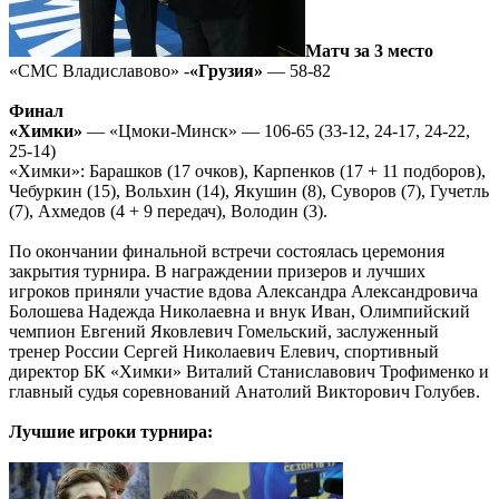
Матч за 3 место
«СМС Владиславово» -
«Грузия»
— 58-82
Финал
«Химки»
— «Цмоки-Минск» — 106-65 (33-12, 24-17, 24-22,
25-14)
«Химки»: Барашков (17 очков), Карпенков (17 + 11 подборов),
Чебуркин (15), Вольхин (14), Якушин (8), Суворов (7), Гучетль
(7), Ахмедов (4 + 9 передач), Володин (3).
По окончании финальной встречи состоялась церемония
закрытия турнира. В награждении призеров и лучших
игроков приняли участие вдова Александра Александровича
Болошева Надежда Николаевна и внук Иван, Олимпийский
чемпион Евгений Яковлевич Гомельский, заслуженный
тренер России Сергей Николаевич Елевич, спортивный
директор БК «Химки» Виталий Станиславович Трофименко и
главный судья соревнований Анатолий Викторович Голубев.
Лучшие игроки турнира: