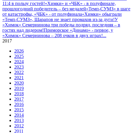
11:4 в пользу гостей!
«Химки» и «ЧБК» - в полуфинале,
прошлогодний победитель – без медалей
«Темп-СУМЗ» в шаге
от катастрофы, «ЧБК» - от полуфинала
«Химки» обыграли
«Темп-СУМЗ», Шарапов не знает промахов из-за дуги!
У
«Химок» Семернинова три победы подряд, последняя – в
гостях над лидером!
Приморское «Динамо» - первое, у
«Химок» Семернинова – 208 очков в двух играх!
...
2017
2026
2025
2024
2023
2022
2021
2020
2019
2018
2017
2016
2015
2014
2013
2012
2011