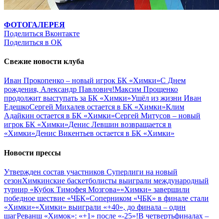
ФОТОГАЛЕРЕЯ
Поделиться Вконтакте
Поделиться в ОК
Свежие новости клуба
Иван Прокопенко – новый игрок БК «Химки»
С Днем
рождения, Александр Павлович!
Максим Прощенко
продолжит выступать за БК «Химки»
Ушёл из жизни Иван
Едешко
Сергей Михалев остается в БК «Химки»
Клим
Адайкин остается в БК «Химки»
Сергей Митусов – новый
игрок БК «Химки»
Денис Левшин возвращается в
«Химки»
Денис Викентьев остается в БК «Химки»
Новости прессы
Утвержден состав участников Cуперлиги на новый
сезон
Химкинские баскетболисты выиграли международный
турнир «Кубок Тимофея Мозгова»
«Химки» завершили
победное шествие «ЧБК»
Соперником «ЧБК» в финале стали
«Химки»
«Химки» выиграли «+40», до финала – один
шаг
Реванш «Химок»: «+1» после «-25»!
В четвертьфиналах –