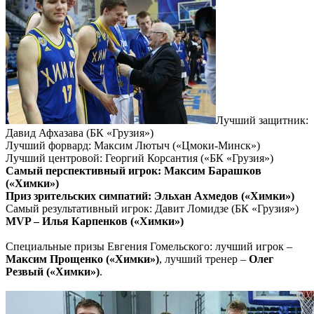
Лучший защитник:
Давид Афхазава (БК «Грузия»)
Лучший форвард: Максим Лютыч («Цмоки-Минск»)
Лучший центровой: Георгий Корсантия («БК «Грузия»)
Самый перспективный игрок: Максим Барашков
(«Химки»)
Приз зрительских симпатий: Эльхан Ахмедов («Химки»)
Самый результативный игрок: Давит Ломидзе (БК «Грузия»)
MVP – Илья Карпенков («Химки»)
Специальные призы Евгения Гомельского: лучший игрок –
Максим Прощенко («Химки»)
, лучший тренер –
Олег
Резвый («Химки»)
.