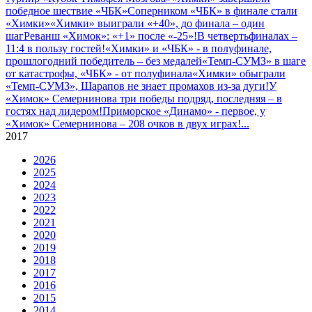
победное шествие «ЧБК»
Соперником «ЧБК» в финале стали
«Химки»
«Химки» выиграли «+40», до финала – один
шаг
Реванш «Химок»: «+1» после «-25»!
В четвертьфиналах –
11:4 в пользу гостей!
«Химки» и «ЧБК» - в полуфинале,
прошлогодний победитель – без медалей
«Темп-СУМЗ» в шаге
от катастрофы, «ЧБК» - от полуфинала
«Химки» обыграли
«Темп-СУМЗ», Шарапов не знает промахов из-за дуги!
У
«Химок» Семернинова три победы подряд, последняя – в
гостях над лидером!
Приморское «Динамо» - первое, у
«Химок» Семернинова – 208 очков в двух играх!
...
2017
2026
2025
2024
2023
2022
2021
2020
2019
2018
2017
2016
2015
2014