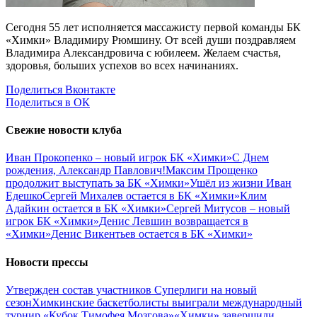
Сегодня 55 лет исполняется массажисту первой команды БК
«Химки» Владимиру Рюмшину. От всей души поздравляем
Владимира Александровича с юбилеем. Желаем счастья,
здоровья, больших успехов во всех начинаниях.
Поделиться Вконтакте
Поделиться в ОК
Свежие новости клуба
Иван Прокопенко – новый игрок БК «Химки»
С Днем
рождения, Александр Павлович!
Максим Прощенко
продолжит выступать за БК «Химки»
Ушёл из жизни Иван
Едешко
Сергей Михалев остается в БК «Химки»
Клим
Адайкин остается в БК «Химки»
Сергей Митусов – новый
игрок БК «Химки»
Денис Левшин возвращается в
«Химки»
Денис Викентьев остается в БК «Химки»
Новости прессы
Утвержден состав участников Cуперлиги на новый
сезон
Химкинские баскетболисты выиграли международный
турнир «Кубок Тимофея Мозгова»
«Химки» завершили