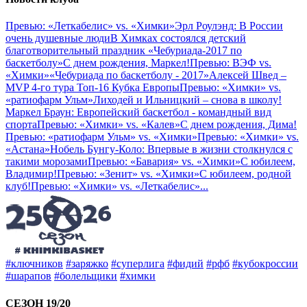
Превью: «Леткабелис» vs. «Химки»
Эрл Роулэнд: В России
очень душевные люди
В Химках состоялся детский
благотворительный праздник «Чебуриада-2017 по
баскетболу»
С днем рождения, Маркел!
Превью: ВЭФ vs.
«Химки»
«Чебуриада по баскетболу - 2017»
Алексей Швед –
MVP 4-го тура Топ-16 Кубка Европы
Превью: «Химки» vs.
«ратиофарм Ульм»
Лиходей и Ильницкий – снова в школу!
Маркел Браун: Европейский баскетбол - командный вид
спорта
Превью: «Химки» vs. «Калев»
С днем рождения, Дима!
Превью: «ратиофарм Ульм» vs. «Химки»
Превью: «Химки» vs.
«Астана»
Нобель Бунгу-Коло: Впервые в жизни столкнулся с
такими морозами
Превью: «Бавария» vs. «Химки»
С юбилеем,
Владимир!
Превью: «Зенит» vs. «Химки»
С юбилеем, родной
клуб!
Превью: «Химки» vs. «Леткабелис»
...
#ключников
#заряжко
#суперлига
#фидий
#рфб
#кубокроссии
#шарапов
#болельщики
#химки
СЕЗОН 19/20