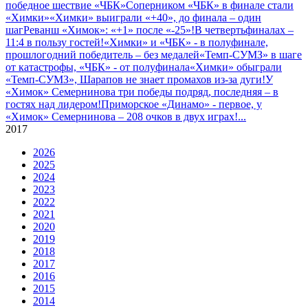
победное шествие «ЧБК»
Соперником «ЧБК» в финале стали
«Химки»
«Химки» выиграли «+40», до финала – один
шаг
Реванш «Химок»: «+1» после «-25»!
В четвертьфиналах –
11:4 в пользу гостей!
«Химки» и «ЧБК» - в полуфинале,
прошлогодний победитель – без медалей
«Темп-СУМЗ» в шаге
от катастрофы, «ЧБК» - от полуфинала
«Химки» обыграли
«Темп-СУМЗ», Шарапов не знает промахов из-за дуги!
У
«Химок» Семернинова три победы подряд, последняя – в
гостях над лидером!
Приморское «Динамо» - первое, у
«Химок» Семернинова – 208 очков в двух играх!
...
2017
2026
2025
2024
2023
2022
2021
2020
2019
2018
2017
2016
2015
2014