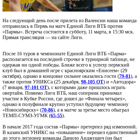
На следующий день после прилета из Валенсии наша команда
отправилась в Пермь на матч Единой Лиги ВТБ против
«Пармы». Встреча состоится в субботу, 11 марта, в 15:30 мск.
Прямая трансляция — на сайте Лиги.
После 16 туров в чемпионате Единой Лиги ВТБ «Парма»
располагается на последней строчке в турнирной таблице, не
одержав ни одной победы. Ближе всего к успеху пермский
клуб был в домашней игре с красноярским «Енисеем» (29
октября), однако в концовке сильнее оказались гости (
79-81
), а
также против УНИКСа (25 декабря,
98-105 OT
) и «Автодора»
(7 января,
97-101 OT
), с которыми даже пришлось играть
овертайм. Помимо Лиги ВТБ, наш соперник принимал
участие в Кубке России, где дошел до «Финала четырех»,
однако в полуфинале крупно уступил будущему чемпиону
«Новосибирску» (
70-86
), а в матче за третье место обыграл
ТЕМП-СУМЗ-УГМК (
65-55
).
В начале 2017 года состав «Пармы» претерпел ряд изменений.
В казанский УНИКС на «повышение» перешел единственный
до этого легионер команды Данило Анджушич (он был