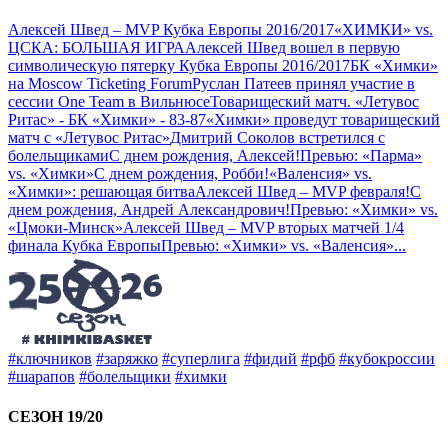
Алексей Швед – MVP Кубка Европы 2016/2017
«ХИМКИ» vs.
ЦСКА: БОЛЬШАЯ ИГРА
Алексей Швед вошел в первую
символическую пятерку Кубка Европы 2016/2017
БК «Химки»
на Moscow Ticketing Forum
Руслан Патеев принял участие в
сессии One Team в Вильнюсе
Товарищеский матч. «Летувос
Ритас» - БК «Химки» - 83-87
«Химки» проведут товарищеский
матч с «Летувос Ритас»
Дмитрий Соколов встретился с
болельщиками
С днем рождения, Алексей!
Превью: «Парма»
vs. «Химки»
С днем рождения, Робби!
«Валенсия» vs.
«Химки»: решающая битва
Алексей Швед – MVP февраля!
С
днем рождения, Андрей Александрович!
Превью: «Химки» vs.
«Цмоки-Минск»
Алексей Швед – MVP вторых матчей 1/4
финала Кубка Европы
Превью: «Химки» vs. «Валенсия»
...
#ключников
#заряжко
#суперлига
#фидий
#рфб
#кубокроссии
#шарапов
#болельщики
#химки
СЕЗОН 19/20