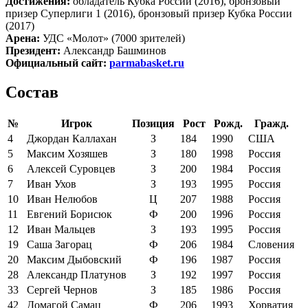
Достижения:
обладатель Кубка России (2016), бронзовый
призер Суперлиги 1 (2016), бронзовый призер Кубка России
(2017)
Арена:
УДС «Молот» (7000 зрителей)
Президент:
Александр Башминов
Официальный сайт:
parmabasket.ru
Состав
№
Игрок
Позиция
Рост
Рожд.
Гражд.
4
Джордан Каллахан
З
184
1990
США
5
Максим Хозяшев
З
180
1998
Россия
6
Алексей Суровцев
З
200
1984
Россия
7
Иван Ухов
З
193
1995
Россия
10
Иван Нелюбов
Ц
207
1988
Россия
11
Евгений Борисюк
Ф
200
1996
Россия
12
Иван Мальцев
З
193
1995
Россия
19
Саша Загорац
Ф
206
1984
Словения
20
Максим Дыбовский
Ф
196
1987
Россия
28
Александр Платунов
З
192
1997
Россия
33
Сергей Чернов
З
185
1986
Россия
42
Домагой Самац
Ф
206
1993
Хорватия