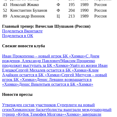
43
Николай Жмако
Ф
195
1989
Россия
52
Константин Буланов
Ф
204
1990
Россия
89
Александр Винник
Ц
213
1989
Россия
Главный тренер: Вячеслав Шушаков (Россия)
Поделиться Вконтакте
Поделиться в ОК
Свежие новости клуба
Иван Прокопенко – новый игрок БК «Химки»
С Днем
рождения, Александр Павлович!
Максим Прощенко
продолжит выступать за БК «Химки»
Ушёл из жизни Иван
Едешко
Сергей Михалев остается в БК «Химки»
Клим
Адайкин остается в БК «Химки»
Сергей Митусов – новый
игрок БК «Химки»
Денис Левшин возвращается в
«Химки»
Денис Викентьев остается в БК «Химки»
Новости прессы
Утвержден состав участников Cуперлиги на новый
сезон
Химкинские баскетболисты выиграли международный
турнир «Кубок Тимофея Мозгова»
«Химки» завершили