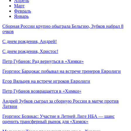
Апрель
Март
Февраль
Январь
Сборная России крупно обыграла Бельгию, Зубков набрал 8
очков
С днем рождения, Андрей!
С днем рождения, Христос!
Петр Губанов: Рад вернуться в «Химки»
Георгиос Барцокас побывал на встрече тренеров Евролиги
Егор Вяльцев на встрече игроков Евролиги
Петр Губанов возвращается в «Химки»
Андрей Зубков сыграл за сборную России в матче против
Латвии
Георгиос Бозикас: Участие в Летней Лиге НБА — шанс
оценить трансферный рынок для «Химок»