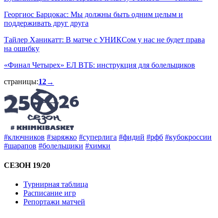
Георгиос Барцокас: Мы должны быть одним целым и
поддерживать друг друга
Тайлер Ханикатт: В матче с УНИКСом у нас не будет права
на ошибку
«Финал Четырех» ЕЛ ВТБ: инструкция для болельщиков
страницы:
1
2
→
#ключников
#заряжко
#суперлига
#фидий
#рфб
#кубокроссии
#шарапов
#болельщики
#химки
СЕЗОН 19/20
Турнирная таблица
Расписание игр
Репортажи матчей