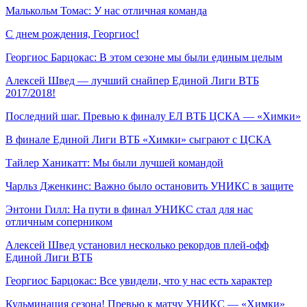
Малькольм Томас: У нас отличная команда
С днем рождения, Георгиос!
Георгиос Барцокас: В этом сезоне мы были единым целым
Алексей Швед — лучший снайпер Единой Лиги ВТБ
2017/2018!
Последний шаг. Превью к финалу ЕЛ ВТБ ЦСКА — «Химки»
В финале Единой Лиги ВТБ «Химки» сыграют с ЦСКА
Тайлер Ханикатт: Мы были лучшей командой
Чарльз Дженкинс: Важно было остановить УНИКС в защите
Энтони Гилл: На пути в финал УНИКС стал для нас
отличным соперником
Алексей Швед установил несколько рекордов плей-офф
Единой Лиги ВТБ
Георгиос Барцокас: Все увидели, что у нас есть характер
Кульминация сезона! Превью к матчу УНИКС — «Химки»