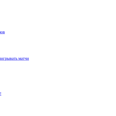
зов
ыигрывать матчи
!