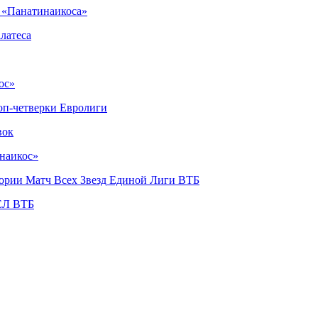
в «Панатинаикоса»
латеса
ос»
топ-четверки Евролиги
вок
наикос»
стории Матч Всех Звезд Единой Лиги ВТБ
 ЕЛ ВТБ