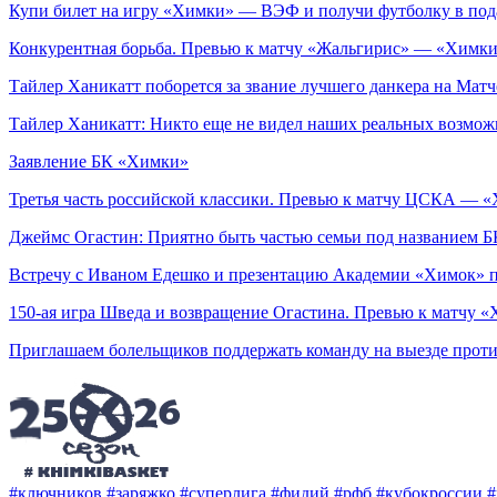
Купи билет на игру «Химки» — ВЭФ и получи футболку в под
Конкурентная борьба. Превью к матчу «Жальгирис» — «Химк
Тайлер Ханикатт поборется за звание лучшего данкера на Мат
Тайлер Ханикатт: Никто еще не видел наших реальных возмож
Заявление БК «Химки»
Третья часть российской классики. Превью к матчу ЦСКА — 
Джеймс Огастин: Приятно быть частью семьи под названием 
Встречу с Иваном Едешко и презентацию Академии «Химок» 
150-ая игра Шведа и возвращение Огастина. Превью к матчу
Приглашаем болельщиков поддержать команду на выезде про
#ключников
#заряжко
#суперлига
#фидий
#рфб
#кубокроссии
#