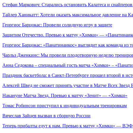
Стефан Маркович: Старались остановить Калатеса и снайперо
Тайлер Ханикатт: Хотели оказать максимальное давление на Ка
Георгиос Барцокас: Провели солидную игру в защите
Защитим Отечество. Превью к матчу «Химки» — «Панатинаик
Георгиос Барцокас: «Панатинаикос» выглядит как команда из 
Чарльз Дженкинс: Мы провели плодотворную неделю трениро
Анна Седокова – специальный гость матча «Химки» – «Панати
Праздник баскетбола: в Санкт-Петербурге прошел второй в и
Алексей Швед не сможет принять участие в Матче Всех Звезд
Накануне Матча Звезд. Превью к матчу «Зенит» — «Химки»
Томас Робинсон приступил к индивидуальным тренировкам
Вячеслав Зайцев вызван в сборную России
Теперь прибалты едут к нам. Превью к матчу «Химки» — ВЭФ