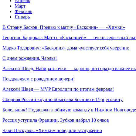
Апрель
Март
Февраль
Январь
В Страну Басков. Превью к матчу «Баскония» — «Химки»
Георгиос Барцокас: Матч с «Басконией» — очень серьезный вы
Марко Тодорович: «Баскония» дома чувствует себя уверенно
С днем рождения, Чарльз!
Алексей Швед: Набирать очки — хорошо, но гораздо важнее в
Поздравляем с рождением дочери!
Алексей Швед — MVP Евролиги по итогам февраля!
Сборная России крупно обыграла Боснию и Герцеговину
Болельщик! Поддержи любимую команду в Нижнем Новгороде
Россия уступила Франции, Зубков набрал 10 очков
Чави Паскуаль: «Химки» победили заслуженно