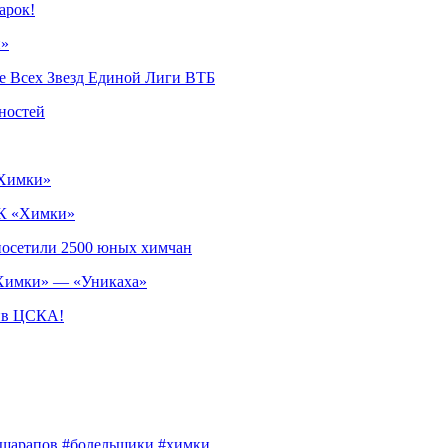
арок!
и»
че Всех Звезд Единой Лиги ВТБ
ностей
«Химки»
БК «Химки»
посетили 2500 юных химчан
 «Химки» — «Уникаха»
тив ЦСКА!
шарапов
#болельщики
#химки