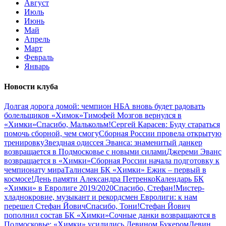
Август
Июль
Июнь
Май
Апрель
Март
Февраль
Январь
Новости клуба
Долгая дорога домой: чемпион НБА вновь будет радовать
болельщиков «Химок»
Тимофей Мозгов вернулся в
«Химки»
Спасибо, Малькольм!
Сергей Карасев: Буду стараться
помочь сборной, чем смогу
Сборная России провела открытую
тренировку
Звездная одиссея Эванса: знаменитый данкер
возвращается в Подмосковье с новыми силами
Джереми Эванс
возвращается в «Химки»
Сборная России начала подготовку к
чемпионату мира
Талисман БК «Химки» Ежик – первый в
космосе!
День памяти Александра Петренко
Календарь БК
«Химки» в Евролиге 2019/2020
Спасибо, Стефан!
Мистер-
хладнокровие, музыкант и рекордсмен Евролиги: к нам
перешел Стефан Йович
Спасибо, Тони!
Стефан Йович
пополнил состав БК «Химки»
Сочные данки возвращаются в
Подмосковье: «Химки» усилились Девином Букером
Девин