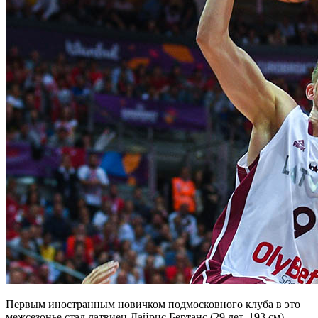
Первым иностранным новичком подмосковного клуба в это
межсезонье стал латвиец Дайрис Бертанс (29 лет, 193 см).