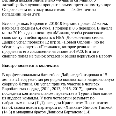
Бертанса должен значительно улучшить ситуацию. У
латвийца был лучший процент в самом престижном турнире
Старого света по этому показателю — 53,6% точных
попаданий из-за дуги.
Всего в рамках Евролиги-2018/19 Бертанс провел 22 матча,
набирая в среднем 6,4 очка, 1 подбор и 0,6 передачи. В начале
марта 2019 года он покинул «Милан», чтобы реализовать
свою мечту и дебютировать в НБА. До окончания сезона
Дайрис успел провести 12 игр за «Новый Орлеан», но не
убедил руководство «Пеликанс», которое решило не
продлевать его соглашение на сезоне-2019/20. В итоге
снайпер попал на рынок отказов и решил вернуться в Европу.
Быстро вольется в коллектив
В профессиональном баскетболе Дайрис дебютировал в 15
лет, а в 21 год уже стал регулярно вызываться в национальную
сборную Латвии. Он успел принять участие в четырех
Евробаскетах подряд (2011, 2013, 2015, 2017), причем на
последнем континентальном первенстве в Турции был одним
из лидеров команды. У него четвертый результат по
набранным очкам (11,1), вслед за Кристапсом Порзингисом
(23,6), своим новом партнером по «Химкам» Янисом Тиммой
(14,3) и младшим братом Дависом Бартансом (14).