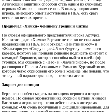
Атакующий защитник способен стать одним из ключевых
игроков «Химок» в новом сезоне. В пользу подписания
игрока, имеющего опыт выступления в НБА, есть сразу
несколько веских причин.
Предпочел «Химки» чемпиону Греции и Литвы
По словам официального представителя игрока Артурса
Калнитиса ради «Химок» Бертанс не только не стал ждать
предложений из НБА, но и отказал «Панатинаикосу» и
«Жальгирису»: «Следующие 4-5 лет будут лучшими в его
карьере, поэтому мы приняли решение подписать контракт с
командой Евролиги, которая способна выйти в плей-офф
турнира. Мы общались с «Пао» и «Жальгирисом», но после
разговоров с Павлом Астаховым и Римасом Куртинайтисом,
которые четко обрисовали его роль в команде, мы поняли, что
это лучший вариант для нас», — отметил агент.
Закроет две позиции
Бертанс способен сыграть на позициях первого и второго
номера. По словам экс-наставника сборной Латвии Айнарса
Багатскиса игрок всегда готов действовать в интересах
команды: «Он очень послушный и дисциплинированный, для
него нет разницы на какой позиции выходить на площадку —