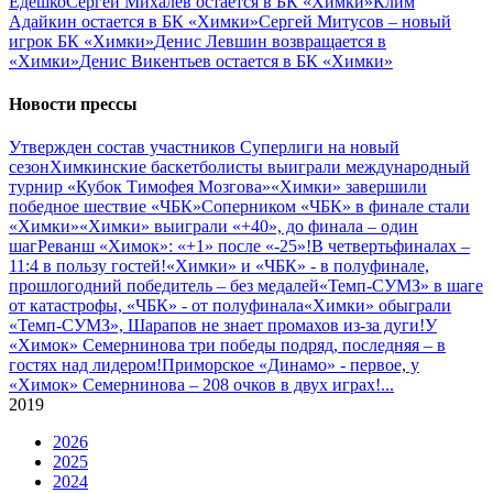
Едешко
Сергей Михалев остается в БК «Химки»
Клим
Адайкин остается в БК «Химки»
Сергей Митусов – новый
игрок БК «Химки»
Денис Левшин возвращается в
«Химки»
Денис Викентьев остается в БК «Химки»
Новости прессы
Утвержден состав участников Cуперлиги на новый
сезон
Химкинские баскетболисты выиграли международный
турнир «Кубок Тимофея Мозгова»
«Химки» завершили
победное шествие «ЧБК»
Соперником «ЧБК» в финале стали
«Химки»
«Химки» выиграли «+40», до финала – один
шаг
Реванш «Химок»: «+1» после «-25»!
В четвертьфиналах –
11:4 в пользу гостей!
«Химки» и «ЧБК» - в полуфинале,
прошлогодний победитель – без медалей
«Темп-СУМЗ» в шаге
от катастрофы, «ЧБК» - от полуфинала
«Химки» обыграли
«Темп-СУМЗ», Шарапов не знает промахов из-за дуги!
У
«Химок» Семернинова три победы подряд, последняя – в
гостях над лидером!
Приморское «Динамо» - первое, у
«Химок» Семернинова – 208 очков в двух играх!
...
2019
2026
2025
2024