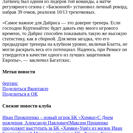
Латвиец был одним из лидеров той команды, а матче
регулярного сезона с «Басконией» установил личный рекорд,
набрав 39 очков, реализов 10/13 трехочковых.
«Самое важное для Дайриса — это доверие тренера. Если
господин Куртинайтис будет давать ему много игрового
времени, то Дайрис способен показывать такую же высокую
статистику, как в сборной. Для меня загадка, что его
предыдущие тренеры на клубном уровне, включая Блатта, не
могли раскрыть весь его потенциал. Надеюсь, при Римасе он
утвердится в качестве одного из лучших защитников
Европы», — заключил Багатскис.
Метки новости
бертанс
Поделиться Вконтакте
Поделиться в ОК
Свежие новости клуба
Иван Прокопенко – новый игрок БК «Химки»
С Днем
рождения, Александр Павлович!
Максим Прощенко
продолжит выступать за БК «Химки»
Ушёл из жизни Иван