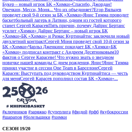
Букер – новый игрок БК «Химки»
Спасибо, Джордан!
Овечкин, Месси, Моня... Что их объединяет?
Егор Вяльцев
проведет свой 9-й сезон за БК «Химки»
Янис Тимма проводит
баскетбольный лагерь в Латвии, одним из гостей которого
станет Сергей Карасев
Пять причин, почему Дайрис Бертанс
усилит «Химки»
Дайрис Бертанс – новый игрок БК
«Химки»
БК «Химки» и Римас Куртинайтис заключили новый
двухлетний контракт
Сергей Моня проведет свой 10-й сезон за
БК «Химки»
Чарльз Дженкинс покидает БК «Химки»
БК
«Химки» подписал контракт с Андреем Десятниковым
10
фактов о Сергее Карасеве! Что нужно знать о звездном
новичке нашей команды
С днем рождения, Янис!
Янис Тимма
принял участие в сессии One Team в Барселоне
Сергей
Карасев: Выступать под руководством Куртинайтиса — честь
для меня
Сергей Карасев пополнил состав БК «Химки»
...
#ключников
#заряжко
#суперлига
#фидий
#рфб
#кубокроссии
#шарапов
#болельщики
#химки
СЕЗОН 19/20