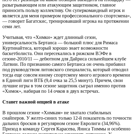
разыгрывающим или атакующим защитником, главное
приносить пользу коллективу. Он суперкомандный игрок и
является для меня примером профессионального спортсмена»,
— говорит Багатскис, тренировавший игрока на протяжении
семи лет.
Учитывая, что «Химки» ждет длинный сезон,
универсальность Бертанса — большой плюс для Римаса
Куртинайтиса, который хорошо знает возможности
баскетболиста. Они пересекались в рижском ВЭФе в
сезоне-2010/11 — дебютном для Дайриса сильнейшем клубе
Латвии. По признанию самого Бертанса он очень прибавил
под руководством литовского специалиста, который отводил
тогда еще совсем юному спортсмену много игрового времени
в Единой лиги ВТБ (9,4 очка за 25,5 минут). Причем, свои
лучшие игры в том сезоне защитник сыграл именно против
«Химок», набирая по 14 очков в двух встречах.
Станет важной опцией в атаке
В прошлом сезоне «Химкам» не хватало стабильных
снайперов. У желто-синих только 12-й показатель по точности
дальних бросков в регулярном сезоне Евролиги (34,96%).
Приход в команду Сергея Карасева, Яниса Тиммы и особенно