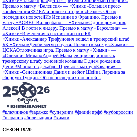
«Химки» также проведет без зрителей
Любимый соперник.
Превью к матчу «Валенсия» — «Химки»
Большая пресс-
конференция ФИБА и новые потери в «Реале». Обзор
последних новостей
Из Испании во Францию. Превью к
матчу «АСВЕЛ Виллербан» — «Химки»
C днем рождения,
Алексей!
В гости к лидеру. Превью к матчу «Барселона» —
«Химки»
Изменения в расписании игр БК
«Химки»
Александар Трифунович вошел в тренерский штаб
БК «Химки»
Дерби месяц спустя. Превью к матчу «Химки» —
ЦСКА
Отложенная игра. Превью к матчу «Химки» —
«Олимпия Милан»
Андрей Мальцев присоединился к
тренерскому штабу основной команды
С днем рождения,
Денис!
Мюнхен в декабре. Превью к матчу «Бавария» —
«Химки»
Сенсационная Дания и дебют Шейна Ларкина за
сборную Турции. Обзор последних новостей
...
#ключников
#заряжко
#суперлига
#фидий
#рфб
#кубокроссии
#шарапов
#болельщики
#химки
СЕЗОН 19/20