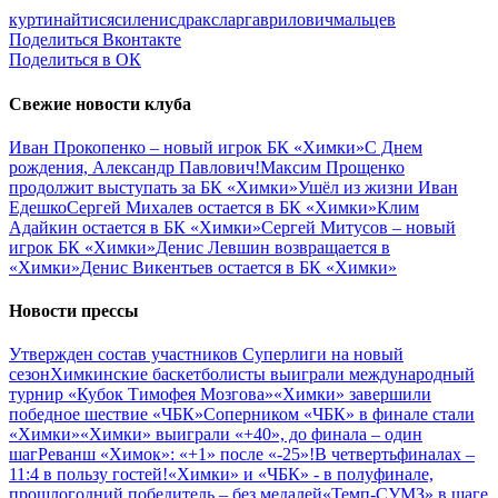
куртинайтис
ясиленис
дракслар
гаврилович
мальцев
Поделиться Вконтакте
Поделиться в ОК
Свежие новости клуба
Иван Прокопенко – новый игрок БК «Химки»
С Днем
рождения, Александр Павлович!
Максим Прощенко
продолжит выступать за БК «Химки»
Ушёл из жизни Иван
Едешко
Сергей Михалев остается в БК «Химки»
Клим
Адайкин остается в БК «Химки»
Сергей Митусов – новый
игрок БК «Химки»
Денис Левшин возвращается в
«Химки»
Денис Викентьев остается в БК «Химки»
Новости прессы
Утвержден состав участников Cуперлиги на новый
сезон
Химкинские баскетболисты выиграли международный
турнир «Кубок Тимофея Мозгова»
«Химки» завершили
победное шествие «ЧБК»
Соперником «ЧБК» в финале стали
«Химки»
«Химки» выиграли «+40», до финала – один
шаг
Реванш «Химок»: «+1» после «-25»!
В четвертьфиналах –
11:4 в пользу гостей!
«Химки» и «ЧБК» - в полуфинале,
прошлогодний победитель – без медалей
«Темп-СУМЗ» в шаге