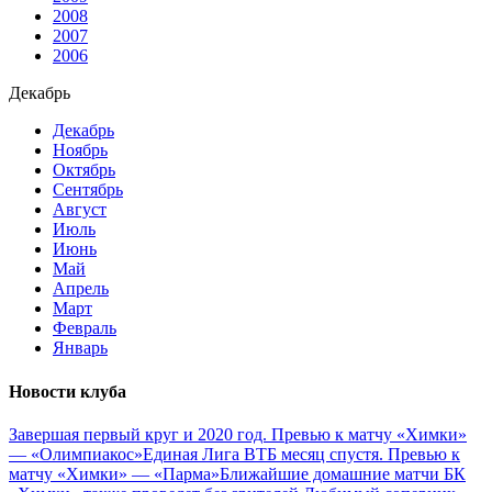
2008
2007
2006
Декабрь
Декабрь
Ноябрь
Октябрь
Сентябрь
Август
Июль
Июнь
Май
Апрель
Март
Февраль
Январь
Новости клуба
Завершая первый круг и 2020 год. Превью к матчу «Химки»
— «Олимпиакос»
Единая Лига ВТБ месяц спустя. Превью к
матчу «Химки» — «Парма»
Ближайшие домашние матчи БК