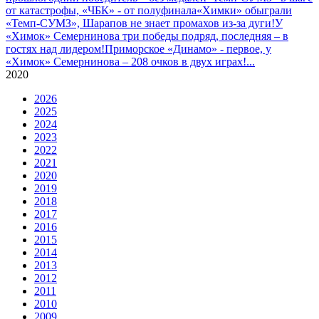
от катастрофы, «ЧБК» - от полуфинала
«Химки» обыграли
«Темп-СУМЗ», Шарапов не знает промахов из-за дуги!
У
«Химок» Семернинова три победы подряд, последняя – в
гостях над лидером!
Приморское «Динамо» - первое, у
«Химок» Семернинова – 208 очков в двух играх!
...
2020
2026
2025
2024
2023
2022
2021
2020
2019
2018
2017
2016
2015
2014
2013
2012
2011
2010
2009