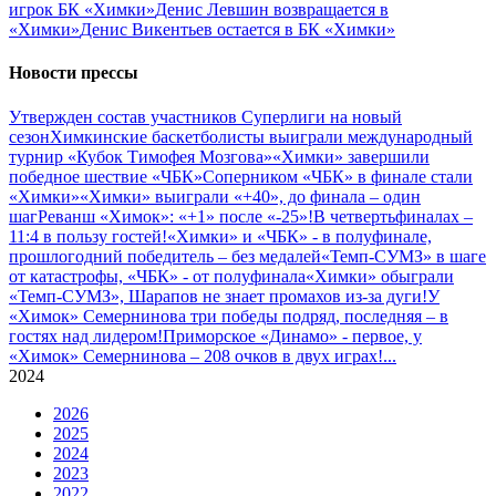
игрок БК «Химки»
Денис Левшин возвращается в
«Химки»
Денис Викентьев остается в БК «Химки»
Новости прессы
Утвержден состав участников Cуперлиги на новый
сезон
Химкинские баскетболисты выиграли международный
турнир «Кубок Тимофея Мозгова»
«Химки» завершили
победное шествие «ЧБК»
Соперником «ЧБК» в финале стали
«Химки»
«Химки» выиграли «+40», до финала – один
шаг
Реванш «Химок»: «+1» после «-25»!
В четвертьфиналах –
11:4 в пользу гостей!
«Химки» и «ЧБК» - в полуфинале,
прошлогодний победитель – без медалей
«Темп-СУМЗ» в шаге
от катастрофы, «ЧБК» - от полуфинала
«Химки» обыграли
«Темп-СУМЗ», Шарапов не знает промахов из-за дуги!
У
«Химок» Семернинова три победы подряд, последняя – в
гостях над лидером!
Приморское «Динамо» - первое, у
«Химок» Семернинова – 208 очков в двух играх!
...
2024
2026
2025
2024
2023
2022