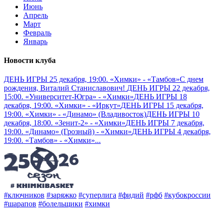
Июнь
Апрель
Март
Февраль
Январь
Новости клуба
ДЕНЬ ИГРЫ 25 декабря, 19:00. «Химки» - «Тамбов»
С днем
рождения, Виталий Станиславович!
ДЕНЬ ИГРЫ 22 декабря,
15:00. «Университет-Югра» - «Химки»
ДЕНЬ ИГРЫ 18
декабря, 19:00. «Химки» - «Иркут»
ДЕНЬ ИГРЫ 15 декабря,
19:00. «Химки» - «Динамо» (Владивосток)
ДЕНЬ ИГРЫ 10
декабря, 18:00. «Зенит-2» - «Химки»
ДЕНЬ ИГРЫ 7 декабря,
19:00. «Динамо» (Грозный) - «Химки»
ДЕНЬ ИГРЫ 4 декабря,
19:00. «Тамбов» - «Химки»
...
#ключников
#заряжко
#суперлига
#фидий
#рфб
#кубокроссии
#шарапов
#болельщики
#химки