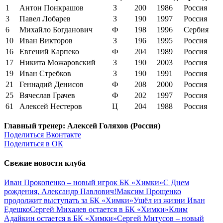
1
Антон Понкрашов
З
200
1986
Россия
3
Павел Лобарев
З
190
1997
Россия
6
Михайло Богданович
Ф
198
1996
Сербия
10
Иван Викторов
З
196
1995
Россия
16
Евгений Карпеко
Ф
204
1989
Россия
17
Никита Можаровский
З
190
2003
Россия
19
Иван Стребков
З
190
1991
Россия
21
Геннадий Денисов
Ф
208
2000
Россия
25
Вячеслав Грачев
Ф
202
1997
Россия
61
Алексей Нестеров
Ц
204
1988
Россия
Главный тренер: Алексей Голяхов (Россия)
Поделиться Вконтакте
Поделиться в ОК
Свежие новости клуба
Иван Прокопенко – новый игрок БК «Химки»
С Днем
рождения, Александр Павлович!
Максим Прощенко
продолжит выступать за БК «Химки»
Ушёл из жизни Иван
Едешко
Сергей Михалев остается в БК «Химки»
Клим
Адайкин остается в БК «Химки»
Сергей Митусов – новый