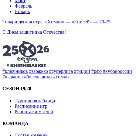
Март
Февраль
Январь
Товарищеская игра. «Химки» — «Енисей» — 70-75
С Днем защитника Отечества!
#ключников
#заряжко
#суперлига
#фидий
#рфб
#кубокроссии
#шарапов
#болельщики
#химки
СЕЗОН 19/20
Турнирная таблица
Расписание игр
Репортажи матчей
КОМАНДА
Состав команды