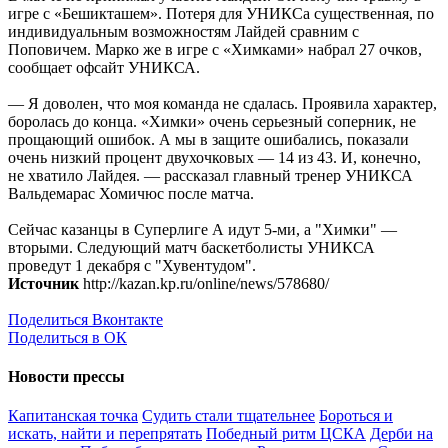
игре с «Бешикташем». Потеря для УНИКСа существенная, по
индивидуальным возможностям Лайдей сравним с
Поповичем. Марко же в игре с «Химками» набрал 27 очков,
сообщает офсайт УНИКСА.
— Я доволен, что моя команда не сдалась. Проявила характер,
боролась до конца. «Химки» очень серьезный соперник, не
прощающий ошибок. А мы в защите ошибались, показали
очень низкий процент двухочковых — 14 из 43. И, конечно,
не хватило Лайдея. — рассказал главный тренер УНИКСА
Вальдемарас Хомичюс после матча.
Сейчас казанцы в Суперлиге А идут 5-ми, а "Химки" —
вторыми. Следующий матч баскетболисты УНИКСА
проведут 1 декабря с "Хувентудом".
Источник
http://kazan.kp.ru/online/news/578680/
Поделиться Вконтакте
Поделиться в ОК
Новости прессы
Капитанская точка
Судить стали тщательнее
Бороться и
искать, найти и перепрятать
Победный ритм ЦСКА
Дерби на