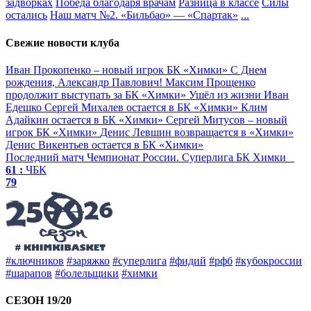
задворках
Победа благодаря врачам
Разница в классе
Силы
остались
Наш матч №2. «Бильбао» — «Спартак»
...
Свежие новости клуба
Иван Прокопенко – новый игрок БК «Химки»
С Днем
рождения, Александр Павлович!
Максим Прощенко
продолжит выступать за БК «Химки»
Ушёл из жизни Иван
Едешко
Сергей Михалев остается в БК «Химки»
Клим
Адайкин остается в БК «Химки»
Сергей Митусов – новый
игрок БК «Химки»
Денис Левшин возвращается в «Химки»
Денис Викентьев остается в БК «Химки»
Последний матч
Чемпионат России. Суперлига
БК Химки
61 :
ЧБК
79
#ключников
#заряжко
#суперлига
#фидий
#рфб
#кубокроссии
#шарапов
#болельщики
#химки
СЕЗОН 19/20