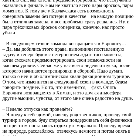
оказались в финале. Нам не хватило всего пары бросков, пары
моментов. К тому же у Казлаускаса есть возможность
совершать замены без потери в качестве – на каждую позицию
была отличная замена, и все проблемы сразу решались. Ну, и
пара трёхочковых бросков соперника, конечно, нас просто
убили.
– В следующем сезоне команда возвращается в Евролигу…
– Да, мы добились этого права, выполнили поставленную
задачу и теперь будем с нетерпением ждать того момента,
когда сможем продемонстрировать свои возможности на
высшем уровне. Сейчас же у нас всего неделя отпуска, после
которого начинаются тренировки в сборной. Надо думать
только о ней и об олимпийском квалификационном турнире.
О том, что изменится на следующий сезон в команде, будем
говорить позднее. Но то, что изменится, – факт. Опять
Евролига возвращается в Химки, и это другая атмосфера,
другие эмоции, чувства, от этого мне очень радостно на душе.
– Неделю отпуска как проведёте?
– Я поеду к себе домой, навещу родственников, проведу свой
турнир в городе, буду стараться поддерживать себя физически,
но при этом постараюсь отдохнуть морально. Проведу время
на природе, расслаблюсь, отвлекусь немного и потом опять в