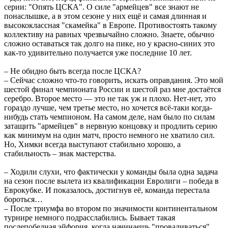
серии: "Опять ЦСКА". О силе "армейцев" все знают не
понаслышке, а в этом сезоне у них ещё и самая длинная и
высококлассная "скамейка" в Европе. Противостоять такому
коллективу на равных чрезвычайно сложно. Знаете, обычно
сложно оставаться так долго на пике, но у красно-синих это
как-то удивительно получается уже последние 10 лет.
– Не обидно быть всегда после ЦСКА?
– Сейчас сложно что-то говорить, искать оправдания. Это мой
шестой финал чемпионата России и шестой раз мне достаётся
серебро. Второе место — это не так уж и плохо. Нет-нет, это
гораздо лучше, чем третье место, но хочется всё-таки когда-
нибудь стать чемпионом. На самом деле, нам было по силам
затащить "армейцев" в нервную концовку и продлить серию
как минимум на один матч, просто немного не хватило сил.
Но, Химки всегда выступают стабильно хорошо, а
стабильность – знак мастерства.
– Ходили слухи, что фактически у команды была одна задача
на сезон после вылета из квалификации Евролиги – победа в
Еврокубке. И показалось, достигнув её, команда перестала
бороться…
– После триумфа во втором по значимости континентальном
турнире немного подрасслабились. Бывает такая
послепобедная эйфория, когда начинаешь "проваливаться"