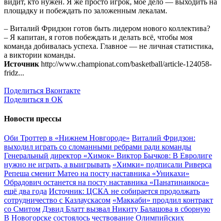
видит, кто нужен. Я же просто игрок, моё дело — выходить на
площадку и побеждать по заложенным лекалам.
– Виталий Фридзон готов быть лидером нового коллектива?
– Я капитан, я готов побеждать и делать всё, чтобы моя
команда добивалась успеха. Главное — не личная статистика,
а виктории команды.
Источник
http://www.championat.com/basketball/article-124058-
fridz...
Поделиться Вконтакте
Поделиться в ОК
Новости прессы
Оби Троттер в «Нижнем Новгороде»
Виталий Фридзон:
выходил играть со сломанными ребрами ради команды
Генеральный директор «Химок» Виктор Бычков: В Евролиге
нужно не играть, а выигрывать
«Химки» подписали Риверса
Репеша сменит Матео на посту наставника «Уникахи»
Обрадович останется на посту наставника «Панатинаикоса»
ещё два года
Источник: ЦСКА не собирается продолжать
сотрудничество с Казлаускасом
«Маккаби» продлил контракт
со Смитом
Дэвид Блатт вызвал Никиту Балашова в сборную
В Новогорске состоялось чествование Олимпийских