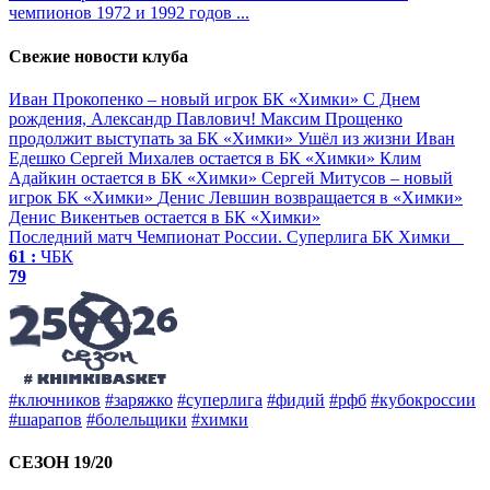
чемпионов 1972 и 1992 годов
...
Свежие новости клуба
Иван Прокопенко – новый игрок БК «Химки»
С Днем
рождения, Александр Павлович!
Максим Прощенко
продолжит выступать за БК «Химки»
Ушёл из жизни Иван
Едешко
Сергей Михалев остается в БК «Химки»
Клим
Адайкин остается в БК «Химки»
Сергей Митусов – новый
игрок БК «Химки»
Денис Левшин возвращается в «Химки»
Денис Викентьев остается в БК «Химки»
Последний матч
Чемпионат России. Суперлига
БК Химки
61 :
ЧБК
79
#ключников
#заряжко
#суперлига
#фидий
#рфб
#кубокроссии
#шарапов
#болельщики
#химки
СЕЗОН 19/20