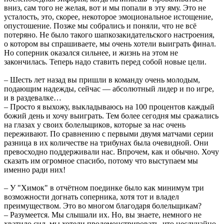
вниз, сам того не желая, вот и мы попали в эту яму. Это не
усталость, это, скорее, некоторое эмоциональное истощение,
опустошение. Позже мы собрались и поняли, что не всё
потеряно. Не было такого шапкозакидательского настроения,
о котором вы спрашиваете, мы очень хотели выиграть финал.
Но соперник оказался сильнее, и жизнь на этом не
закончилась. Теперь надо ставить перед собой новые цели.
– Шесть лет назад вы пришли в команду очень молодым,
подающим надежды, сейчас — абсолютный лидер и по игре,
и в раздевалке…
– Просто я выхожу, выкладываюсь на 100 процентов каждый
божий день и хочу выиграть. Тем более сегодня мы сражались
на глазах у своих болельщиков, которые за нас очень
переживают. По сравнению с первыми двумя матчами серии
разница в их количестве на трибунах была очевидной. Они
превосходно поддерживали нас. Впрочем, как и обычно. Хочу
сказать им огромное спасибо, потому что выступаем мы
именно ради них!
– У "Химок" в отчётном поединке было как минимум три
возможности догнать соперника, хотя тот и владел
преимуществом. Это во многом благодаря болельщикам?
– Разумеется. Мы слышали их. Но, вы знаете, немного не
хватило сил, мы хотели продемонстрировать, что неслучайно