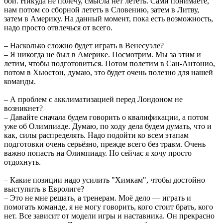
бой. Никуда не полечу, смысла нет лететь. Сами понимаете,
нам потом со сборной лететь в Словению, затем в Литву,
затем в Америку. На данный момент, пока есть возможность,
надо просто отвлечься от всего.
– Насколько сложно будет играть в Венесуэле?
– Я никогда не был в Америке. Посмотрим. Мы за этим и
летим, чтобы подготовиться. Потом полетим в Сан-Антонио,
потом в Хьюстон, думаю, это будет очень полезно для нашей
команды.
– А проблем с акклиматизацией перед Лондоном не
возникнет?
– Давайте сначала будем говорить о квалификации, а потом
уже об Олимпиаде. Думаю, по ходу дела будем думать, что и
как, силы распределять. Надо подойти ко всем этапам
подготовки очень серьёзно, прежде всего без травм. Очень
важно попасть на Олимпиаду. Но сейчас я хочу просто
отдохнуть.
– Какие позиции надо усилить "Химкам", чтобы достойно
выступить в Евролиге?
– Это не мне решать, а тренерам. Моё дело — играть и
помогать команде, я не могу говорить, кого стоит брать, кого
нет. Все зависит от модели игры и наставника. Он прекрасно