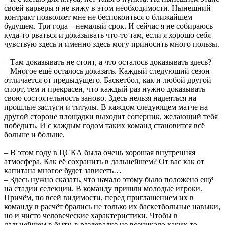
своей карьеры я не вижу в этом необходимости. Нынешний
контракт позволяет мне не беспокоиться о ближайшем
будущем. Три года – немалый срок. И сейчас я не собираюсь
куда-то рваться и доказывать что-то там, если я хорошо себя
чувствую здесь и именно здесь могу приносить много пользы.
– Там доказывать не стоит, а что осталось доказывать здесь?
– Многое ещё осталось доказать. Каждый следующий сезон
отличается от предыдущего. Баскетбол, как и любой другой
спорт, тем и прекрасен, что каждый раз нужно доказывать
свою состоятельность заново. Здесь нельзя надеяться на
прошлые заслуги и титулы. В каждом следующем матче на
другой стороне площадки выходит соперник, желающий тебя
победить. И с каждым годом таких команд становится всё
больше и больше.
– В этом году в ЦСКА была очень хорошая внутренняя
атмосфера. Как её сохранить в дальнейшем? От вас как от
капитана многое будет зависеть…
– Здесь нужно сказать, что начало этому было положено ещё
на стадии селекции. В команду пришли молодые игроки.
Причём, по всей видимости, перед приглашением их в
команду в расчёт брались не только их баскетбольные навыки,
но и чисто человеческие характеристики. Чтобы в
дальнейшем в быту, в раздевалке не возникало каких-то