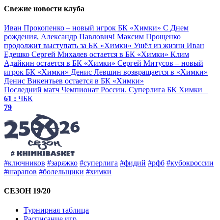
Свежие новости клуба
Иван Прокопенко – новый игрок БК «Химки»
С Днем
рождения, Александр Павлович!
Максим Прощенко
продолжит выступать за БК «Химки»
Ушёл из жизни Иван
Едешко
Сергей Михалев остается в БК «Химки»
Клим
Адайкин остается в БК «Химки»
Сергей Митусов – новый
игрок БК «Химки»
Денис Левшин возвращается в «Химки»
Денис Викентьев остается в БК «Химки»
Последний матч
Чемпионат России. Суперлига
БК Химки
61 :
ЧБК
79
#ключников
#заряжко
#суперлига
#фидий
#рфб
#кубокроссии
#шарапов
#болельщики
#химки
СЕЗОН 19/20
Турнирная таблица
Расписание игр