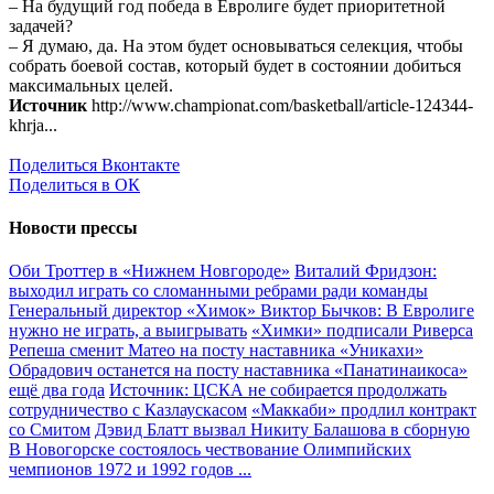
– На будущий год победа в Евролиге будет приоритетной
задачей?
– Я думаю, да. На этом будет основываться селекция, чтобы
собрать боевой состав, который будет в состоянии добиться
максимальных целей.
Источник
http://www.championat.com/basketball/article-124344-
khrja...
Поделиться Вконтакте
Поделиться в ОК
Новости прессы
Оби Троттер в «Нижнем Новгороде»
Виталий Фридзон:
выходил играть со сломанными ребрами ради команды
Генеральный директор «Химок» Виктор Бычков: В Евролиге
нужно не играть, а выигрывать
«Химки» подписали Риверса
Репеша сменит Матео на посту наставника «Уникахи»
Обрадович останется на посту наставника «Панатинаикоса»
ещё два года
Источник: ЦСКА не собирается продолжать
сотрудничество с Казлаускасом
«Маккаби» продлил контракт
со Смитом
Дэвид Блатт вызвал Никиту Балашова в сборную
В Новогорске состоялось чествование Олимпийских
чемпионов 1972 и 1992 годов
...