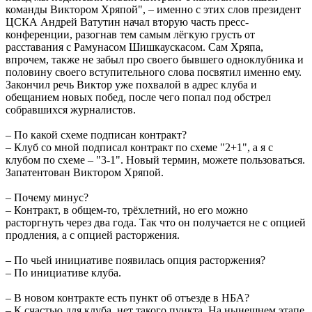
команды Виктором Хряпой", – именно с этих слов президент
ЦСКА Андрей Ватутин начал вторую часть пресс-
конференции, разогнав тем самым лёгкую грусть от
расставания с Рамунасом Шишкаускасом. Сам Хряпа,
впрочем, также не забыл про своего бывшего одноклубника и
половину своего вступительного слова посвятил именно ему.
Закончил речь Виктор уже похвалой в адрес клуба и
обещанием новых побед, после чего попал под обстрел
собравшихся журналистов.
– По какой схеме подписан контракт?
– Клуб со мной подписал контракт по схеме "2+1", а я с
клубом по схеме – "3-1". Новый термин, можете пользоваться.
Запатентован Виктором Хряпой.
– Почему минус?
– Контракт, в общем-то, трёхлетний, но его можно
расторгнуть через два года. Так что он получается не с опцией
продления, а с опцией расторжения.
– По чьей инициативе появилась опция расторжения?
– По инициативе клуба.
– В новом контракте есть пункт об отъезде в НБА?
– К счастью для клуба, нет такого пункта. На нынешнем этапе