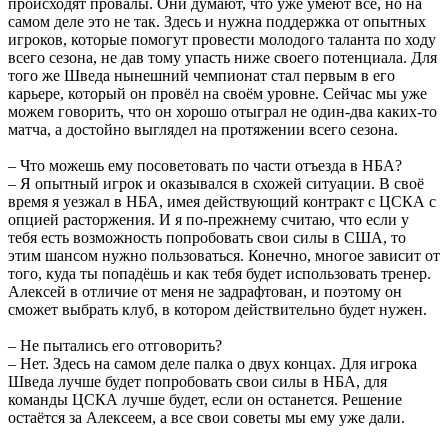
происходят провалы. Они думают, что уже умеют всё, но на
самом деле это не так. Здесь и нужна поддержка от опытных
игроков, которые помогут провести молодого таланта по ходу
всего сезона, не дав тому упасть ниже своего потенциала. Для
того же Шведа нынешний чемпионат стал первым в его
карьере, который он провёл на своём уровне. Сейчас мы уже
можем говорить, что он хорошо отыграл не один-два каких-то
матча, а достойно выглядел на протяжении всего сезона.
– Что можешь ему посоветовать по части отъезда в НБА?
– Я опытный игрок и оказывался в схожей ситуации. В своё
время я уезжал в НБА, имея действующий контракт с ЦСКА с
опцией расторжения. И я по-прежнему считаю, что если у
тебя есть возможность попробовать свои силы в США, то
этим шансом нужно пользоваться. Конечно, многое зависит от
того, куда ты попадёшь и как тебя будет использовать тренер.
Алексей в отличие от меня не задрафтован, и поэтому он
сможет выбрать клуб, в котором действительно будет нужен.
– Не пытались его отговорить?
– Нет. Здесь на самом деле палка о двух концах. Для игрока
Шведа лучше будет попробовать свои силы в НБА, для
команды ЦСКА лучше будет, если он останется. Решение
остаётся за Алексеем, а все свои советы мы ему уже дали.