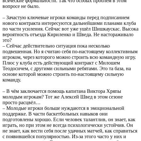
всяческие формальности. Так что особых проблем в этом
вопросе не было.
– Зачастую ключевые игроки команды перед подписанием
нового контракта интересуются дальнейшими планами клуба
по части усиления. Сейчас вот уже ушёл Шишкаускас. Высока
вероятность отъезда Кириленко и Шведа. Не настораживало
это?
– Сейчас действительно ситуация пока несколько
подвешенная. Но я считаю себя по-настоящему коллективным
игроком, через которого можно строить всю командную игру.
Плюс у клуба есть действующий контракт с Милошем
Теодосичем, с другими сильными ребятами. Это та база, на
основе которой можно строить по-настоящему сильную
команду.
– В чём заключается помощь капитана Виктора Хряпы
молодым игрокам? Тот же Алексей Швед в этом сезоне
просто расцвёл…
– Молодые игроки больше нуждаются в эмоциональной
поддержке. В части баскетбольных навыков они
подготовлены хорошо. Если человек талантлив, он знает, как
играть, но при этом не всегда психологически устойчив. Он
не знает, как вести себя после удачных матчей, как справиться
с появившейся популярностью. Из-за этого часто у них и