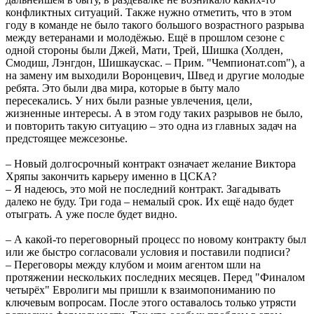
конфликтных ситуаций. Также нужно отметить, что в этом
году в команде не было такого большого возрастного разрыва
между ветеранами и молодёжью. Ещё в прошлом сезоне с
одной стороны были Джей, Мати, Трей, Шишка (Холден,
Смодиш, Лэнгдон, Шишкаускас. – Прим. "Чемпионат.com"), а
на замену им выходили Воронцевич, Швед и другие молодые
ребята. Это были два мира, которые в быту мало
пересекались. У них были разные увлечения, цели,
жизненные интересы. А в этом году таких разрывов не было,
и повторить такую ситуацию – это одна из главных задач на
предстоящее межсезонье.
– Новый долгосрочный контракт означает желание Виктора
Хряпы закончить карьеру именно в ЦСКА?
– Я надеюсь, это мой не последний контракт. Загадывать
далеко не буду. Три года – немалый срок. Их ещё надо будет
отыграть. А уже после будет видно.
– А какой-то переговорный процесс по новому контракту был
или же быстро согласовали условия и поставили подписи?
– Переговоры между клубом и моим агентом шли на
протяжении нескольких последних месяцев. Перед "Финалом
четырёх" Евролиги мы пришли к взаимопониманию по
ключевым вопросам. После этого оставалось только утрясти