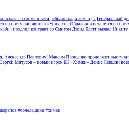
л играть со сломанными ребрами ради команды
Генеральный ди
ео на посту наставника «Уникахи»
Обрадович останется на пост
каби» продлил контракт со Смитом
Дэвид Блатт вызвал Никиту
я, Александр Павлович!
Максим Прощенко продолжит выступат
Сергей Митусов – новый игрок БК «Химки»
Денис Левшин воз
шарапов
#болельщики
#химки