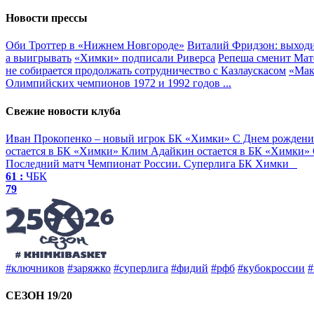
Новости прессы
Оби Троттер в «Нижнем Новгороде»
Виталий Фридзон: выходи
а выигрывать
«Химки» подписали Риверса
Репеша сменит Мат
не собирается продолжать сотрудничество с Казлаускасом
«Мак
Олимпийских чемпионов 1972 и 1992 годов
...
Свежие новости клуба
Иван Прокопенко – новый игрок БК «Химки»
С Днем рождени
остается в БК «Химки»
Клим Адайкин остается в БК «Химки»
Последний матч
Чемпионат России. Суперлига
БК Химки
61 :
ЧБК
79
#ключников
#заряжко
#суперлига
#фидий
#рфб
#кубокроссии
#
СЕЗОН 19/20