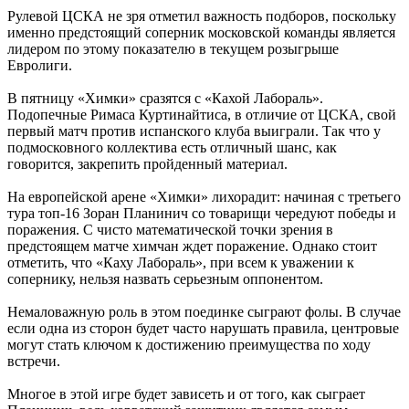
Рулевой ЦСКА не зря отметил важность подборов, поскольку
именно предстоящий соперник московской команды является
лидером по этому показателю в текущем розыгрыше
Евролиги.
В пятницу «Химки» сразятся с «Кахой Лабораль».
Подопечные Римаса Куртинайтиса, в отличие от ЦСКА, свой
первый матч против испанского клуба выиграли. Так что у
подмосковного коллектива есть отличный шанс, как
говорится, закрепить пройденный материал.
На европейской арене «Химки» лихорадит: начиная с третьего
тура топ-16 Зоран Планинич со товарищи чередуют победы и
поражения. С чисто математической точки зрения в
предстоящем матче химчан ждет поражение. Однако стоит
отметить, что «Каху Лабораль», при всем к уважении к
сопернику, нельзя назвать серьезным оппонентом.
Немаловажную роль в этом поединке сыграют фолы. В случае
если одна из сторон будет часто нарушать правила, центровые
могут стать ключом к достижению преимущества по ходу
встречи.
Многое в этой игре будет зависеть и от того, как сыграет