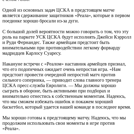
Одной из основных задач ЦСКА в предстоящем матче
является сдерживание защитников «Реала», которые в первом
поединке хорошо бросали из-за дуги.
С большой долей вероятности можно говорить о том, что эту
роль на паркете УСК ЦСКА будут исполнять Джейси Кэрролл
и Руди Фернандес. Также армейцам предстоит быть
внимательными при противодействии легкому форварду
мадридцев Карлосу Суаресу.
Накануне встречи с «Реалом» наставник армейцев признал,
что его подопечных ожидает очень непростая игра. «Нам
предстоит провести очередной непростой матч против
сильного соперника, — приводит слова главного тренера
ЦСКА пресс-служба Евролиги. — Мы должны хорошо
сыграть в обороне, быть активными при подборах и
внимательно отнестись к собственным моментам. Надеюсь,
что мы сможем избежать ошибок и покажем хороший
баскетбол, который удается нашей команде в последнее время.
Мы хорошо готовы к предстоящему матчу. Надеюсь, что мы
продолжим использовать свои моменты в игре против
«Реала».