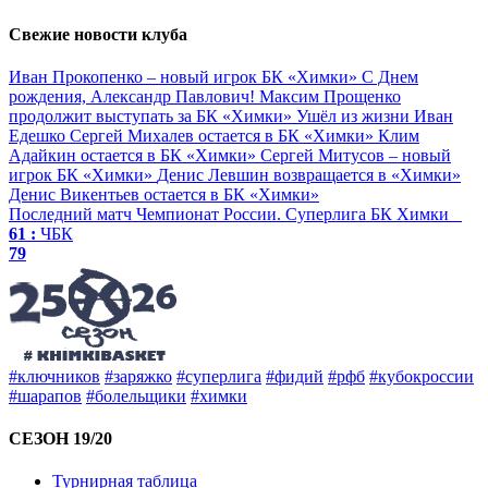
Свежие новости клуба
Иван Прокопенко – новый игрок БК «Химки»
С Днем
рождения, Александр Павлович!
Максим Прощенко
продолжит выступать за БК «Химки»
Ушёл из жизни Иван
Едешко
Сергей Михалев остается в БК «Химки»
Клим
Адайкин остается в БК «Химки»
Сергей Митусов – новый
игрок БК «Химки»
Денис Левшин возвращается в «Химки»
Денис Викентьев остается в БК «Химки»
Последний матч
Чемпионат России. Суперлига
БК Химки
61 :
ЧБК
79
#ключников
#заряжко
#суперлига
#фидий
#рфб
#кубокроссии
#шарапов
#болельщики
#химки
СЕЗОН 19/20
Турнирная таблица