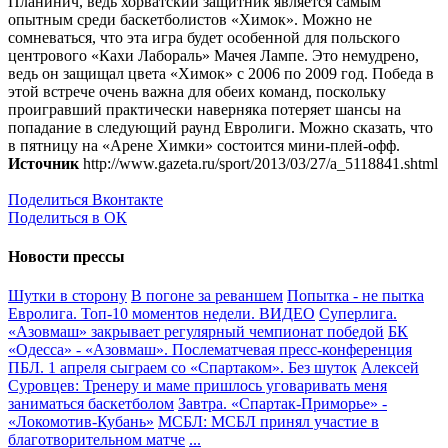
Планинич, ведь хорватский защитник является самым
опытным среди баскетболистов «Химок». Можно не
сомневаться, что эта игра будет особенной для польского
центрового «Кахи Лабораль» Мачея Лампе. Это немудрено,
ведь он защищал цвета «Химок» с 2006 по 2009 год. Победа в
этой встрече очень важна для обеих команд, поскольку
проигравший практически наверняка потеряет шансы на
попадание в следующий раунд Евролиги. Можно сказать, что
в пятницу на «Арене Химки» состоится мини-плей-офф.
Источник
http://www.gazeta.ru/sport/2013/03/27/a_5118841.shtml
Поделиться Вконтакте
Поделиться в ОК
Новости прессы
Шутки в сторону
В погоне за реваншем
Попытка - не пытка
Евролига. Топ-10 моментов недели. ВИДЕО
Суперлига.
«Азовмаш» закрывает регулярный чемпионат победой
БК
«Одесса» - «Азовмаш». Послематчевая пресс-конференция
ПБЛ. 1 апреля сыграем со «Спартаком». Без шуток
Алексей
Суровцев: Тренеру и маме пришлось уговаривать меня
заниматься баскетболом
Завтра. «Спартак-Приморье» -
«Локомотив-Кубань»
МСБЛ: МСБЛ принял участие в
благотворительном матче
...