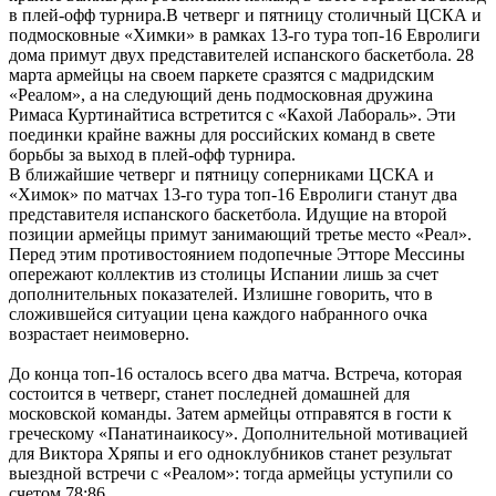
в плей-офф турнира.В четверг и пятницу столичный ЦСКА и
подмосковные «Химки» в рамках 13-го тура топ-16 Евролиги
дома примут двух представителей испанского баскетбола. 28
марта армейцы на своем паркете сразятся с мадридским
«Реалом», а на следующий день подмосковная дружина
Римаса Куртинайтиса встретится с «Кахой Лабораль». Эти
поединки крайне важны для российских команд в свете
борьбы за выход в плей-офф турнира.
В ближайшие четверг и пятницу соперниками ЦСКА и
«Химок» по матчах 13-го тура топ-16 Евролиги станут два
представителя испанского баскетбола. Идущие на второй
позиции армейцы примут занимающий третье место «Реал».
Перед этим противостоянием подопечные Этторе Мессины
опережают коллектив из столицы Испании лишь за счет
дополнительных показателей. Излишне говорить, что в
сложившейся ситуации цена каждого набранного очка
возрастает неимоверно.
До конца топ-16 осталось всего два матча. Встреча, которая
состоится в четверг, станет последней домашней для
московской команды. Затем армейцы отправятся в гости к
греческому «Панатинаикосу». Дополнительной мотивацией
для Виктора Хряпы и его одноклубников станет результат
выездной встречи с «Реалом»: тогда армейцы уступили со
счетом 78:86.