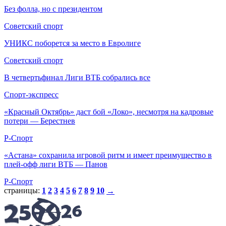
Без фолла, но с президентом
Советский спорт
УНИКС поборется за место в Евролиге
Советский спорт
В четвертьфинал Лиги ВТБ собрались все
Спорт-экспресс
«Красный Октябрь» даст бой «Локо», несмотря на кадровые
потери — Берестнев
Р-Спорт
«Астана» сохранила игровой ритм и имеет преимущество в
плей-офф лиги ВТБ — Панов
Р-Спорт
страницы:
1
2
3
4
5
6
7
8
9
10
→