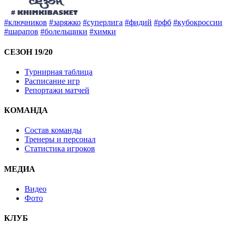
#ключников
#заряжко
#суперлига
#фидий
#рфб
#кубокроссии
#шарапов
#болельщики
#химки
СЕЗОН 19/20
Турнирная таблица
Расписание игр
Репортажи матчей
КОМАНДА
Состав команды
Тренеры и персонал
Статистика игроков
МЕДИА
Видео
Фото
КЛУБ