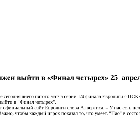
олжен выйти в «Финал четырех»
25 апре
 сегодняшнего пятого матча серии 1/4 финала Евролиги с ЦСКА
 выйти в "Финал четырех".
т официальный сайт Евролиги слова Алвертиса. – У нас есть це
ажно, чтобы каждый игрок показал то, что умеет. "Пао" в сост