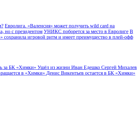
м?
Евролига. «Валенсия» может получить wild card на
а, но с президентом
УНИКС поборется за место в Евролиге
В
» сохранила игровой ритм и имеет преимущество в плей-офф
ь за БК «Химки»
Ушёл из жизни Иван Едешко
Сергей Михалев
вращается в «Химки»
Денис Викентьев остается в БК «Химки»