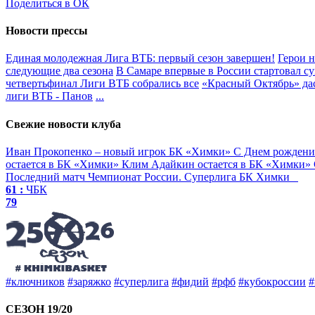
Поделиться в ОК
Новости прессы
Единая молодежная Лига ВТБ: первый сезон завершен!
Герои н
следующие два сезона
В Самаре впервые в России стартовал 
четвертьфинал Лиги ВТБ собрались все
«Красный Октябрь» дас
лиги ВТБ - Панов
...
Свежие новости клуба
Иван Прокопенко – новый игрок БК «Химки»
С Днем рождени
остается в БК «Химки»
Клим Адайкин остается в БК «Химки»
Последний матч
Чемпионат России. Суперлига
БК Химки
61 :
ЧБК
79
#ключников
#заряжко
#суперлига
#фидий
#рфб
#кубокроссии
#
СЕЗОН 19/20