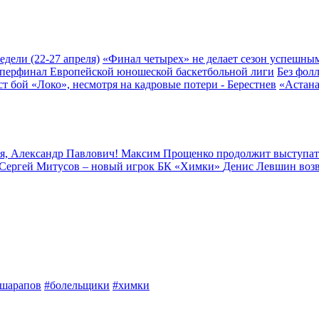
едели (22-27 апреля)
«Финал четырех» не делает сезон успешны
суперфинал Европейской юношеской баскетбольной лиги
Без фолл
т бой «Локо», несмотря на кадровые потери - Берестнев
«Астана
я, Александр Павлович!
Максим Прощенко продолжит выступат
Сергей Митусов – новый игрок БК «Химки»
Денис Левшин воз
шарапов
#болельщики
#химки