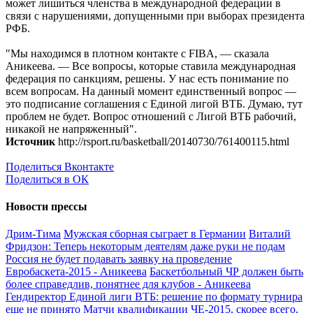
может лишиться членства в международной федерации в
связи с нарушениями, допущенными при выборах президента
РФБ.
"Мы находимся в плотном контакте с FIBA, — сказала
Аникеева. — Все вопросы, которые ставила международная
федерация по санкциям, решены. У нас есть понимание по
всем вопросам. На данный момент единственный вопрос —
это подписание соглашения с Единой лигой ВТБ. Думаю, тут
проблем не будет. Вопрос отношений с Лигой ВТБ рабочий,
никакой не напряженный".
Источник
http://rsport.ru/basketball/20140730/761400115.html
Поделиться Вконтакте
Поделиться в ОК
Новости прессы
Дрим-Тима
Мужская сборная сыграет в Германии
Виталий
Фридзон: Теперь некоторым деятелям даже руки не подам
Россия не будет подавать заявку на проведение
Евробаскета-2015 - Аникеева
Баскетбольный ЧР должен быть
более справедлив, понятнее для клубов - Аникеева
Гендиректор Единой лиги ВТБ: решение по формату турнира
еще не принято
Матчи квалификации ЧЕ-2015, скорее всего,