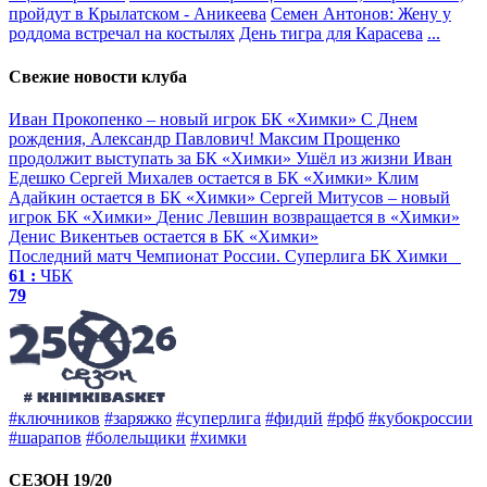
пройдут в Крылатском - Аникеева
Семен Антонов: Жену у
роддома встречал на костылях
День тигра для Карасева
...
Свежие новости клуба
Иван Прокопенко – новый игрок БК «Химки»
С Днем
рождения, Александр Павлович!
Максим Прощенко
продолжит выступать за БК «Химки»
Ушёл из жизни Иван
Едешко
Сергей Михалев остается в БК «Химки»
Клим
Адайкин остается в БК «Химки»
Сергей Митусов – новый
игрок БК «Химки»
Денис Левшин возвращается в «Химки»
Денис Викентьев остается в БК «Химки»
Последний матч
Чемпионат России. Суперлига
БК Химки
61 :
ЧБК
79
#ключников
#заряжко
#суперлига
#фидий
#рфб
#кубокроссии
#шарапов
#болельщики
#химки
СЕЗОН 19/20